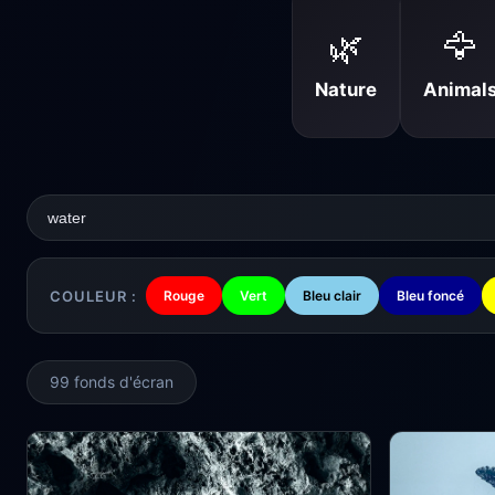
🌿
🦅
Nature
Animal
COULEUR :
Rouge
Vert
Bleu clair
Bleu foncé
99 fonds d'écran