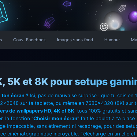
s
Couv. Facebook
Images sans fond
Humour
Ma
, 5K et 8K pour setups gami
 ton écran ?
Ici, pas de mauvaise surprise : que tu sois en
2x2048 sur ta tablette, ou même en 7680x4320 (8K) sur to
liers de wallpapers HD, 4K et 8K
, tous 100% gratuits et sa
, la fonction
"Choisir mon écran"
fait le boulot à ta place 
hage impeccable, sans étirement ni recadrage, pour des set
e cinématographique incroyable. Télécharge en un clic et