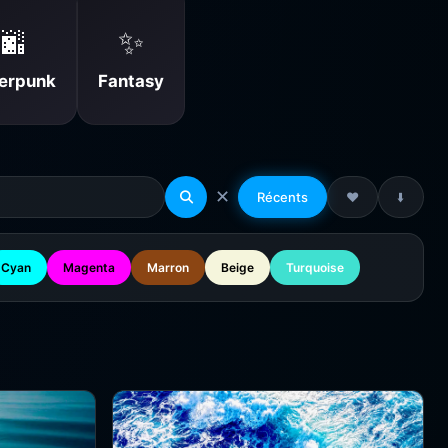
🌆
✨
erpunk
Fantasy
✕
Récents
❤️
⬇️
Cyan
Magenta
Marron
Beige
Turquoise