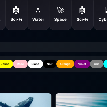
🤖
💧
🚀
🤖
s
Sci-Fi
Water
Space
Sci-Fi
Cyb
Jaune
Rose
Blanc
Noir
Orange
Violet
Gris