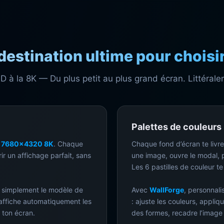
stination ultime pour choisir
D à la 8K — Du plus petit au plus grand écran. Littérale
Palettes de couleurs
u
7680×4320 8K
. Chaque
Chaque fond d’écran te liv
rir un affichage parfait, sans
une image, ouvre le modal, p
Les 6 pastilles de couleur 
e simplement le modèle de
Avec
WallForge
, personnali
affiche automatiquement les
: ajuste les couleurs, appliq
 ton écran.
des formes, recadre l’image