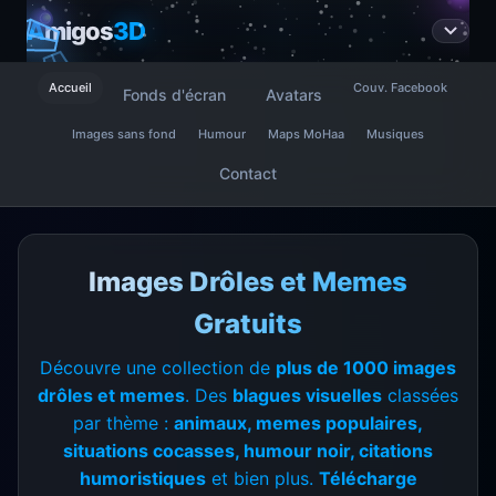
A
migos
3D
Accueil
Couv. Facebook
Fonds d'écran
Avatars
Images sans fond
Humour
Maps MoHaa
Musiques
Contact
Images Drôles et Memes
Gratuits
Découvre une collection de
plus de 1000 images
drôles et memes
. Des
blagues visuelles
classées
par thème :
animaux, memes populaires,
situations cocasses, humour noir, citations
humoristiques
et bien plus.
Télécharge