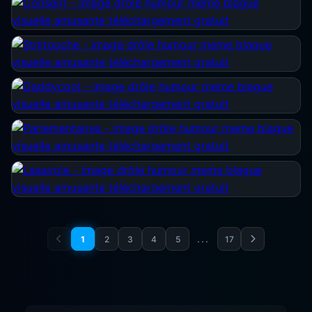
...
1
2
3
4
5
17