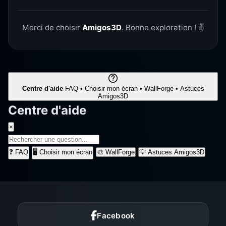
Merci de choisir
Amigos3D
. Bonne exploration ! ✌️
Centre d'aide
FAQ • Choisir mon écran • WallForge • Astuces
Amigos3D
Centre d'aide
×
❓
FAQ
🖥️
Choisir mon écran
🎨
WallForge
💡
Astuces Amigos3D
Facebook