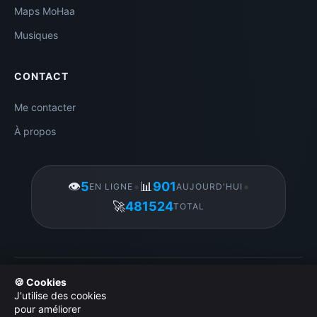
Maps MoHaa
Musiques
CONTACT
Me contacter
À propos
👁️
5
•
📊
901
•
EN LIGNE
AUJOURD'HUI
🚀
481524
TOTAL
Gérer mes cookies
|
© 2026 Amigos3D. Tous droits réservés.
🍪 Cookies
|
Licence d utilisation des images
|
Politique de
J'utilise des cookies
confidentialité
|
Administration
pour améliorer