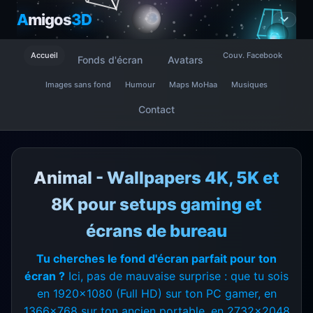
A
migos
3D
Accueil
Couv. Facebook
Fonds d'écran
Avatars
Images sans fond
Humour
Maps MoHaa
Musiques
Contact
Animal - Wallpapers 4K, 5K et
8K pour setups gaming et
écrans de bureau
Tu cherches le fond d'écran parfait pour ton
écran ?
Ici, pas de mauvaise surprise : que tu sois
en 1920x1080 (Full HD) sur ton PC gamer, en
1366x768 sur ton ancien portable, en 2732x2048