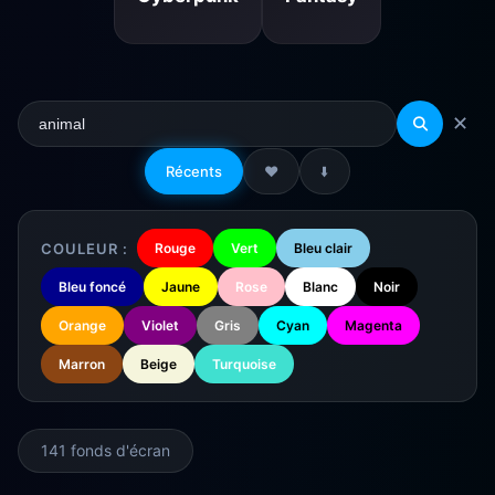
✕
Récents
❤️
⬇️
COULEUR :
Rouge
Vert
Bleu clair
Bleu foncé
Jaune
Rose
Blanc
Noir
Orange
Violet
Gris
Cyan
Magenta
Marron
Beige
Turquoise
141 fonds d'écran