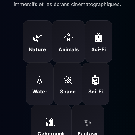
immersifs et les écrans cinématographiques.
🌿
🦅
🤖
Nature
Animals
Sci-Fi
💧
🚀
🤖
Water
Space
Sci-Fi
🌆
✨
Cyberpunk
Fantasy