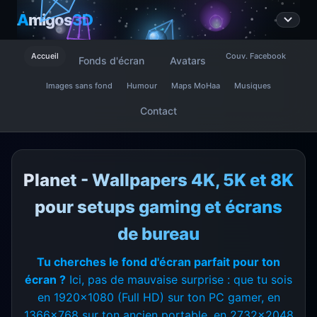
A
migos
3D
Accueil
Couv. Facebook
Fonds d'écran
Avatars
Images sans fond
Humour
Maps MoHaa
Musiques
Contact
Planet - Wallpapers 4K, 5K et 8K
pour setups gaming et écrans
de bureau
Tu cherches le fond d'écran parfait pour ton
écran ?
Ici, pas de mauvaise surprise : que tu sois
en 1920x1080 (Full HD) sur ton PC gamer, en
1366x768 sur ton ancien portable, en 2732x2048