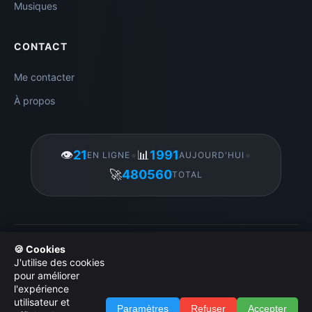
Musiques
CONTACT
Me contacter
À propos
👁️
21
•
📊
1991
•
EN LIGNE
AUJOURD'HUI
🚀
480560
TOTAL
Gérer mes cookies
|
© 2026 Amigos3D. Tous droits réservés.
🍪 Cookies
|
Licence d utilisation des images
|
Politique de
J'utilise des cookies
confidentialité
|
Administration
pour améliorer
l'expérience
utilisateur et
Paramètres
Refuser
Accepter