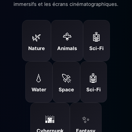
immersifs et les écrans cinématographiques.
🌿
🦅
🤖
Nature
Animals
Sci-Fi
💧
🚀
🤖
Water
Space
Sci-Fi
🌆
✨
Cyberpunk
Fantasy