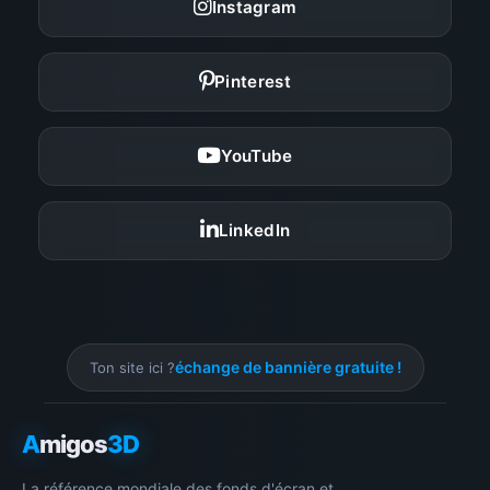
Instagram
Pinterest
YouTube
LinkedIn
échange de bannière gratuite !
Ton site ici ?
A
migos
3D
La référence mondiale des fonds d'écran et