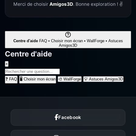
Merci de choisir
Amigos3D
. Bonne exploration ! ✌️
Centre d'aide
FAQ • Choisir mon écran • WallForge • Astuces
Amigos3D
Centre d'aide
×
❓
FAQ
🖥️
Choisir mon écran
🎨
WallForge
💡
Astuces Amigos3D
Facebook