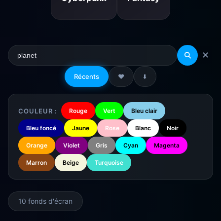
✕
Récents
❤️
⬇️
COULEUR :
Rouge
Vert
Bleu clair
Bleu foncé
Jaune
Rose
Blanc
Noir
Orange
Violet
Gris
Cyan
Magenta
Marron
Beige
Turquoise
10 fonds d'écran