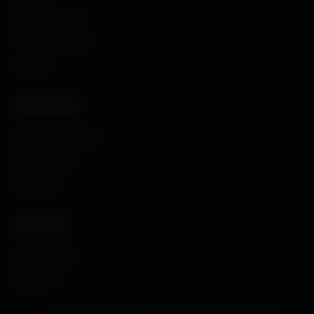
Avatars Créator
Couv. Facebook
Humour
CRÉATIONS
Images sans fond
Maps MoHaa
Musiques
CONTACT
Me contacter
À propos