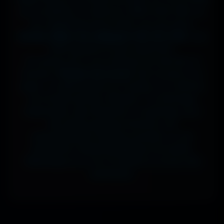
sur ta tablette, ou même en 7680x4320 (8K) sur
ton magnifique écran OLED, tout est prévu.
J'ai des milliers de wallpapers HD, 4K et 8K
, tous
100% gratuits et sans watermark.
Si comme moi tu as la flemme de chercher, la
fonction
"Choisir mon écran"
fait le boulot à ta
place : tu sélectionnes ton modèle, et il t'affiche
les formats parfaits. Résultat ? Un affichage
impeccable, sans étirement ni recadrage, pour
des setups gaming immersifs, une
personnalisation desktop poussée, ou une
expérience cinématographique incroyable.
Télécharge en un clic et sublime ton écran dès
maintenant.