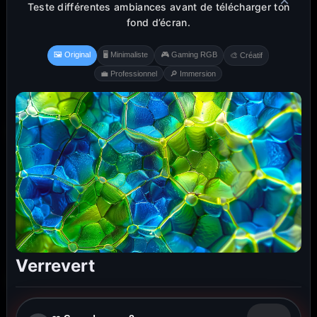
×
Teste différentes ambiances avant de télécharger ton
fond d’écran.
🖼️ Original
🖥️ Minimaliste
🎮 Gaming RGB
🎨 Créatif
💼 Professionnel
🔎 Immersion
Verrevert