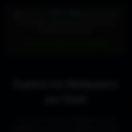
448 × 896
🖥️ Votre écran :
pixels (Vertical)
Pour accéder directement aux fonds d'écran
adaptés à votre format :
Voir les fonds d’écran adaptés
Explore les Wallpapers
par Style
Découvre les styles de wallpapers les plus
populaires pour les setups gaming, les bureaux