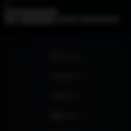
×
❓
FAQ
🖥️
Choisir mon écran
🎨
WallForge
💡
Astuces Amigos3D
Facebook
Instagram
Pinterest
YouTube