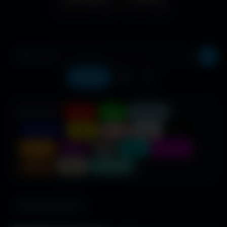
Récents
❤️
⬇️
COULEUR :
Rouge
Vert
Bleu clair
Bleu foncé
Jaune
Rose
Blanc
Noir
Orange
Violet
Gris
Cyan
Magenta
Marron
Beige
Turquoise
685 fonds d'écran