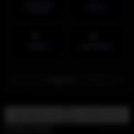
Couvertures
Humour
Facebook
Musiques
Maps MOHAA
Merci de choisir
Amigos3D
. Bonne exploration ! ✌️
Centre d'aide
FAQ • Choisir mon écran • WallForge • Astuces
Amigos3D
Centre d'aide