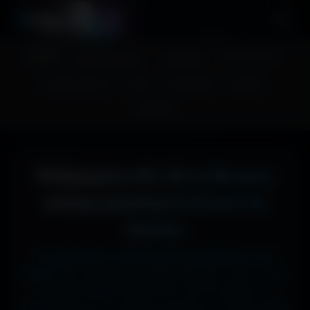
A
migos
3D
Accueil
Couv. Facebook
Fonds d'écran
Avatars
Images sans fond
Humour
Maps MoHaa
Musiques
Contact
Wallpapers 4K, 5K et 8K pour
setups gaming et écrans de
bureau
Tu cherches le fond d'écran parfait pour ton
écran ?
Ici, pas de mauvaise surprise : que tu sois
en 1920x1080 (Full HD) sur ton PC gamer, en
1366x768 sur ton ancien portable, en 2732x2048