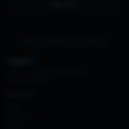
LinkedIn
échange de bannière gratuite !
Ton site ici ?
A
migos
3D
La référence mondiale des fonds d'écran et
ressources graphiques.
NAVIGATION
Accueil
Fonds d'écran
Avatars