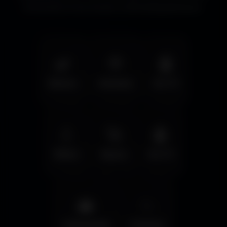
immersifs et les écrans cinématographiques.
🌿
🦅
🤖
Nature
Animals
Sci-Fi
💧
🚀
🤖
Water
Space
Sci-Fi
🌆
✨
Cyberpunk
Fantasy