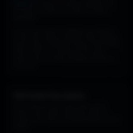
couleur
pour dénicher les fonds qui matchent avec
ton humeur, ta marque ou ton setup. 16 couleurs
disponibles.
Tu peux aussi explorer les wallpapers par ambiance
ou style visuel : gaming, cyberpunk, anime, paysages,
espace, voitures, minimalisme, fantasy et bien d'autres
univers. Parfois tu ne cherches pas une couleur
précise... juste une image qui dégage exactement la
bonne vibe.
100% Gratuit. Pour toujours.
Pas de watermark, pas de frais cachés, pas de
compte à créer. Cherche, télécharge, profite. De
nouveaux fonds d’écran sont ajoutés plusieurs fois par
semaine.