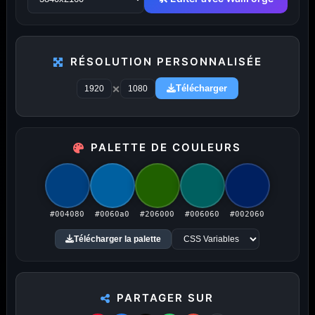
RÉSOLUTION PERSONNALISÉE
PUBLICITÉ
×
Télécharger
Publicité désactivée (cookies refusés)
PALETTE DE COULEURS
Amigos3D — La destination ultime
#004080
#0060a0
#206000
#006060
#002060
Télécharger la palette
pour choisir un fond d'écran.
Du HD à la 8K — Du plus petit au plus grand écran.
Littéralement.
PARTAGER SUR