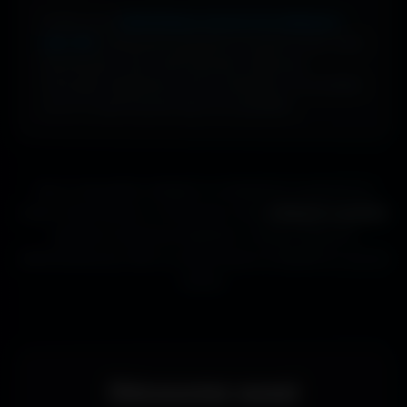
Profite d’une
bibliothèque massive de wallpapers
ultra-HD
, entièrement gratuite et ouverte à tous. Sans
abonnement, sans carte bancaire. Idéal pour
renouveler l’apparence de ton ordinateur, ton portable
ou ta TV aussi souvent que tu le souhaites.
Que tu sois gamer, designer ou simplement passionné de
beaux fonds d’écran, tu trouveras ici des
wallpapers gratuits
adaptés à toutes les résolutions. Chaque image est
sélectionnée pour offrir un rendu propre et détaillé sur tous les
écrans.
Découvrez aussi