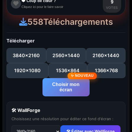
❤️ Coup de cœur ?
9
Cliquez ici pour le faire savoir
VOTES
558
Téléchargements
Télécharger
3840x2160
2560x1440
2160x1440
1920x1080
1536x864
1366x768
Choisir mon
écran
🛠 WallForge
Choisissez une résolution pour éditer ce fond d'écran :
...
1
2
3
4
5
29
🛠 Éditer avec WallForge