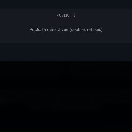
100% Gratuit. Pour to
PUBLICITÉ
pour dénicher les fonds qui
Pas de watermark, pas de fr
Publicité désactivée (cookies refusés)
urs disponibles.
profite. De nouveaux fonds d
 visuel : gaming, cyberpunk,
Profite d’une
bibliothèque 
ien d'autres univers.
ouverte à tous. Sans abonne
 image qui dégage
l’apparence de ton ordinateu
mer, designer ou simplement passionné de beaux fonds d’écran, tu tr
ts
adaptés à toutes les résolutions. Chaque image est sélectionnée p
propre et détaillé sur tous les écrans.