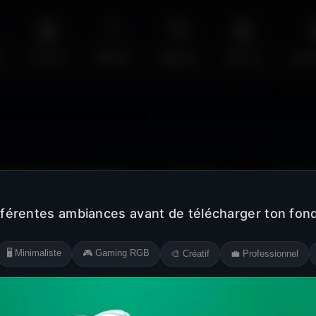
🤖
💧
🚀
🤖
s
Sci-Fi
Water
Space
Sci-Fi
Cyb
Jaune
Rose
Blanc
Noir
Orange
Violet
Gris
fférentes ambiances avant de télécharger ton fond
🖥️ Minimaliste
🎮 Gaming RGB
🎨 Créatif
💼 Professionnel