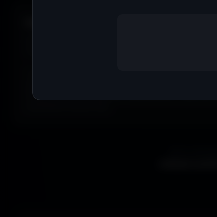
Filtrer par couleur.
Envie de
bleu
? De
rouge
? De
vert
? Utilise le filtre
couleur
matchent avec ton humeur, ta marque ou ton setup. 16 coule
Tu peux aussi explorer les wallpapers par ambiance ou style
anime, paysages, espace, voitures, minimalisme, fantasy et b
Parfois tu ne cherches pas une couleur précise... juste une
exactement la bonne vibe.
Que tu sois ga
wallpapers gratui