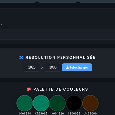
 :
1
2
3
4
5
...
29
RÉSOLUTION PERSONNALISÉE
×
Télécharger
PUBLICITÉ
PALETTE DE COULEURS
Publicité désactivée (cookies refusés)
#006040
#008060
#004020
#000000
#402000