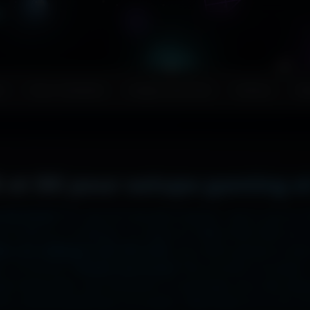
s
Couv. Facebook
Images sans fond
Humour
Ma
 et 8K pour setups gaming e
 ton écran ?
Ici, pas de mauvaise surprise : que tu sois en
2x2048 sur ta tablette, ou même en 7680x4320 (8K) sur to
liers de wallpapers HD, 4K et 8K
, tous 100% gratuits et sa
, la fonction
"Choisir mon écran"
fait le boulot à ta place 
hage impeccable, sans étirement ni recadrage, pour des set
e cinématographique incroyable. Télécharge en un clic et