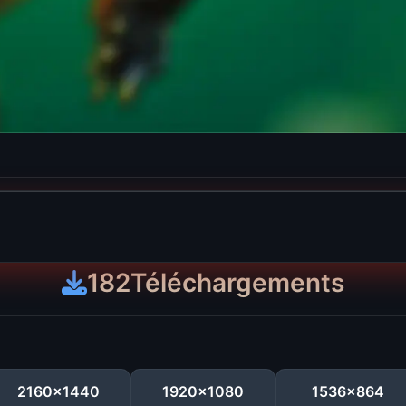
182
Téléchargements
2160x1440
1920x1080
1536x864