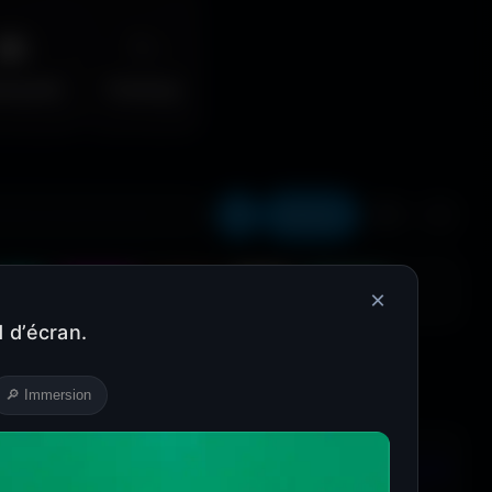
🌆
✨
erpunk
Fantasy
Récents
❤️
⬇️
Cyan
Magenta
Marron
Beige
Turquoise
×
 d’écran.
🔎 Immersion