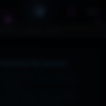
FR
ps MoHaa
Musiques
Contact
t écrans de bureau
 1920x1080 (Full HD) sur ton PC gamer, en
n magnifique écran OLED, tout est prévu.
ns watermark.
: tu sélectionnes ton modèle, et il t'affiche
ups gaming immersifs, une personnalisation
 sublime ton écran dès maintenant.