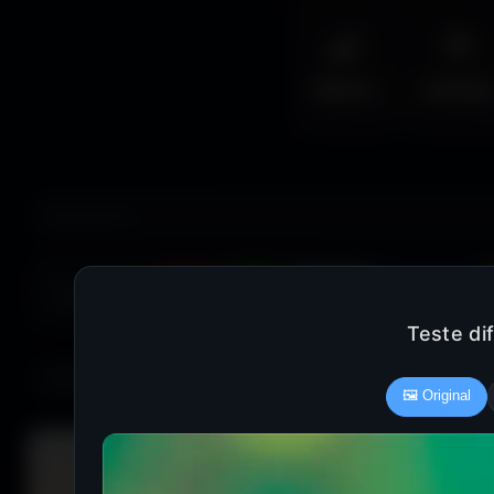
🌿
🦅
Nature
Animal
COULEUR :
Rouge
Vert
Bleu clair
Bleu foncé
Teste di
685 fonds d'écran
🖼️ Original