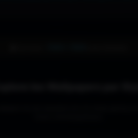
1344 × 1024
🖥️ Votre écran :
pixels (Standard)
xplore les Wallpapers par Sty
llpapers les plus populaires pour les setups gaming, le
écrans cinématographiques.