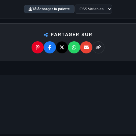
Télécharger la palette
stination ultime pour choisir
PARTAGER SUR
D à la 8K — Du plus petit au plus grand écran. Littérale
Palettes de couleurs
u
7680×4320 8K
. Chaque
Chaque fond d’écran te liv
rir un affichage parfait, sans
une image, ouvre le modal, p
Les 6 pastilles de couleur 
e simplement le modèle de
Avec
WallForge
, personnali
affiche automatiquement les
: ajuste les couleurs, appliq
 ton écran.
des formes, recadre l’image