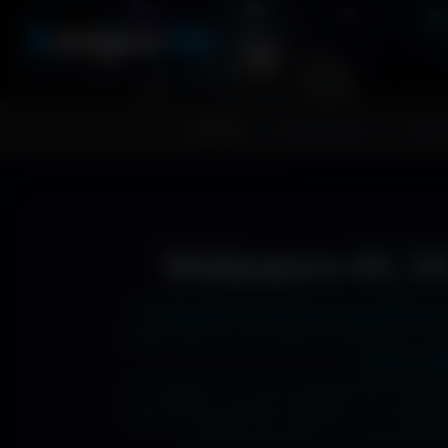
A
migos
3D
RESSOURCES GRAPHIQUES
Accueil
Fonds d'écran
Avatar
Wallpapers 4K, 5K
Tu cherches le fond d'écran parfait pour
1366x768 sur ton ancien portable, en 273
J'ai des mil
Si comme moi tu as la flemme de chercher
les formats parfaits. Résultat ? Un affic
desktop poussée, ou une expérienc