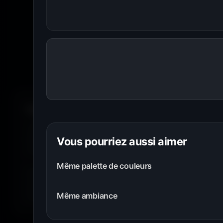
Amigos3D — La de
Du H
Toutes les résolutions. Tous les écrans.
Je te propose des
fonds d'écran PC
du
1366×768
jusqu'a
wallpaper est disponible dans plusieurs résolutions afin d'off
Vous pourriez aussi aimer
recadrage, étirement ni perte de qualité.
Même palette de couleurs
Grâce à la nouvelle fonction
Choisir mon écran
, sélectionn
ton moniteur parmi des centaines de références. Amigos3D 
Même ambiance
fonds d'écran parfaitement adaptés à la résolution native de