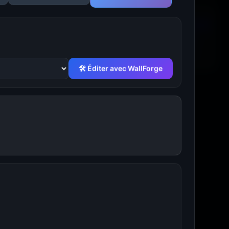
🛠 Éditer avec WallForge