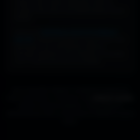
compte à créer. Cherche, télécharge, profite. De
nouveaux fonds d’écran sont ajoutés plusieurs fois par
semaine.
Profite d’une
bibliothèque massive de wallpapers
ultra-HD
, entièrement gratuite et ouverte à tous. Sans
abonnement, sans carte bancaire. Idéal pour
renouveler l’apparence de ton ordinateur, ton portable
ou ta TV aussi souvent que tu le souhaites.
Que tu sois gamer, designer ou simplement passionné de
beaux fonds d’écran, tu trouveras ici des
wallpapers gratuits
adaptés à toutes les résolutions. Chaque image est
sélectionnée pour offrir un rendu propre et détaillé sur tous les
écrans.