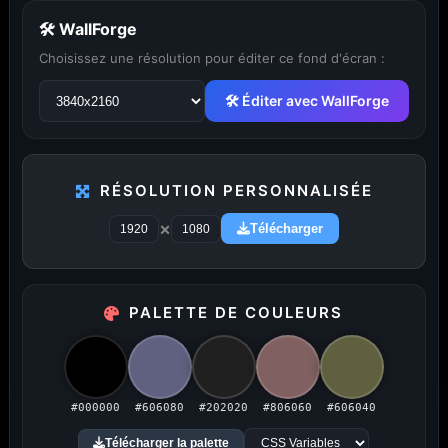
🛠 WallForge
Choisissez une résolution pour éditer ce fond d'écran :
...
1
2
3
4
5
29
🛠 Éditer avec WallForge
PUBLICITÉ
RÉSOLUTION PERSONNALISÉE
×
Télécharger
Publicité désactivée (cookies refusés)
PALETTE DE COULEURS
Amigos3D — La destination ultime
#000000
#606080
#202020
#806060
#606040
pour choisir un fond d'écran.
Télécharger la palette