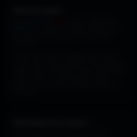
Filtrer par couleur.
Envie de
bleu
? De
rouge
? De
vert
? Utilise le filtre
couleur
pour dénicher les fonds qui matchent avec
ton humeur, ta marque ou ton setup. 16 couleurs
disponibles.
Tu peux aussi explorer les wallpapers par ambiance
ou style visuel : gaming, cyberpunk, anime, paysages,
espace, voitures, minimalisme, fantasy et bien d'autres
univers. Parfois tu ne cherches pas une couleur
précise... juste une image qui dégage exactement la
bonne vibe.
100% Gratuit. Pour toujours.
Pas de watermark, pas de frais cachés, pas de