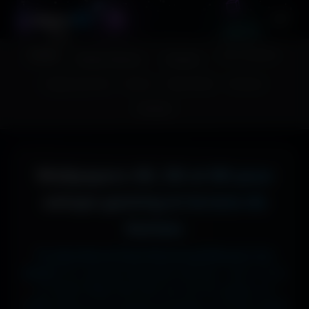
A
migos
3D
Accueil
Couv. Facebook
Fonds d'écran
Avatars
Images sans fond
Humour
Maps MoHaa
Musiques
Contact
Wallpapers 4K, 5K et 8K pour
setups gaming et écrans de
bureau
Tu cherches le fond d'écran parfait pour ton
écran ?
Ici, pas de mauvaise surprise : que tu sois
en 1920x1080 (Full HD) sur ton PC gamer, en
1366x768 sur ton ancien portable, en 2732x2048