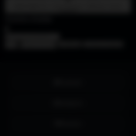
Centre d'aide
FAQ • Choisir mon écran • WallForge • Astuces
Amigos3D
Centre d'aide
×
❓
FAQ
🖥️
Choisir mon écran
🎨
WallForge
💡
Astuces Amigos3D
Facebook
Instagram
Pinterest