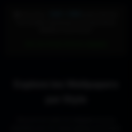
448 × 896
🖥️ Votre écran :
pixels (Vertical)
Pour accéder directement aux fonds d'écran
adaptés à votre format :
Voir les fonds d’écran adaptés
Explore les Wallpapers
par Style
Découvre les styles de wallpapers les plus
populaires pour les setups gaming, les bureaux