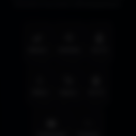
immersifs et les écrans cinématographiques.
🌿
🦅
🤖
Nature
Animals
Sci-Fi
💧
🚀
🤖
Water
Space
Sci-Fi
🌆
✨
Cyberpunk
Fantasy