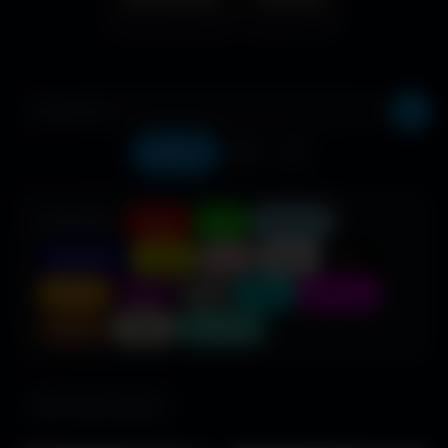
Récents
❤️
⬇️
COULEUR :
Rouge
Vert
Bleu clair
Bleu foncé
Jaune
Rose
Blanc
Noir
Orange
Violet
Gris
Cyan
Magenta
Marron
Beige
Turquoise
686 fonds d'écran