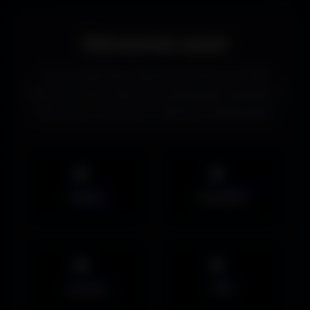
Découvrez aussi
Vous recherchez d’autres formats de fonds
d’écran ou des ressources graphiques gratuites ?
Découvrez les autres collections d’Amigos3D.
Mobile
UltraWide
Avatars
PNG