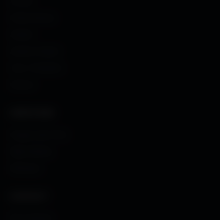
Accueil
Fonds d'écran
Avatars
Avatars Créator
Couv. Facebook
Humour
CRÉATIONS
Images sans fond
Maps MoHaa
Musiques
CONTACT
Me contacter