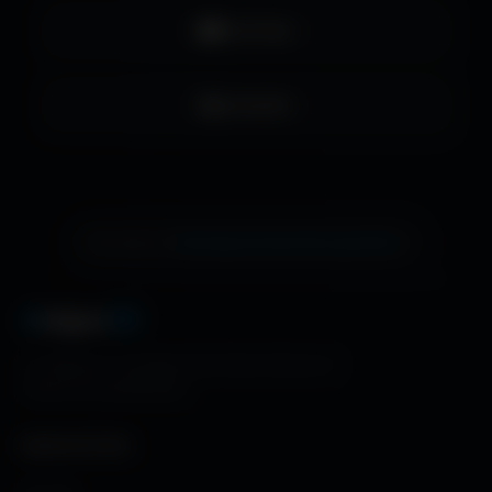
YouTube
LinkedIn
échange de bannière gratuite !
Ton site ici ?
A
migos
3D
La référence mondiale des fonds d'écran et
ressources graphiques.
NAVIGATION