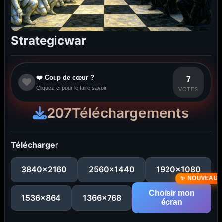
Strategicwar
❤️ Coup de cœur ?
7
Cliquez ici pour le faire savoir
VOTES
207
Téléchargements
Télécharger
3840x2160
2560x1440
1920x1080
Choisir mon
1536x864
1366x768
écran