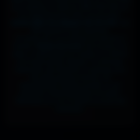
sur ta tablette, ou même en 7680x4320 (8K) sur
ton magnifique écran OLED, tout est prévu.
J'ai des milliers de wallpapers HD, 4K et 8K
, tous
100% gratuits et sans watermark.
Si comme moi tu as la flemme de chercher, la
fonction
"Choisir mon écran"
fait le boulot à ta
place : tu sélectionnes ton modèle, et il t'affiche
les formats parfaits. Résultat ? Un affichage
impeccable, sans étirement ni recadrage, pour
des setups gaming immersifs, une
personnalisation desktop poussée, ou une
expérience cinématographique incroyable.
Télécharge en un clic et sublime ton écran dès
maintenant.