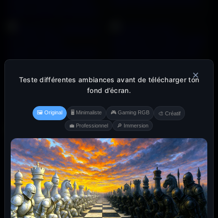
×
Teste différentes ambiances avant de télécharger ton
fond d’écran.
🖼️ Original
🖥️ Minimaliste
🎮 Gaming RGB
🎨 Créatif
💼 Professionnel
🔎 Immersion