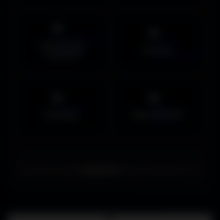
Couvertures
Humour
Facebook
Musiques
Maps MOHAA
Merci de choisir
Amigos3D
. Bonne exploration ! ✌️