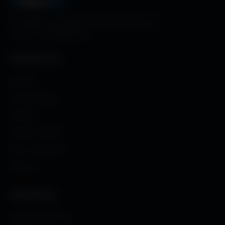
A
migos
3D
La référence mondiale des fonds d'écran et
ressources graphiques.
NAVIGATION
Accueil
Fonds d'écran
Avatars
Avatars Créator
Couv. Facebook
Humour
CRÉATIONS
Images sans fond