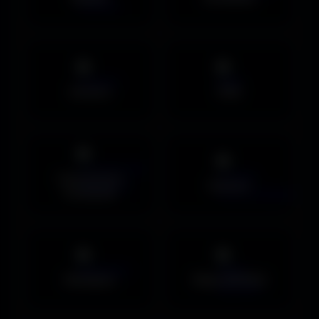
Avatars
PNG
Couvertures
Humour
Facebook
Musiques
Maps MOHAA