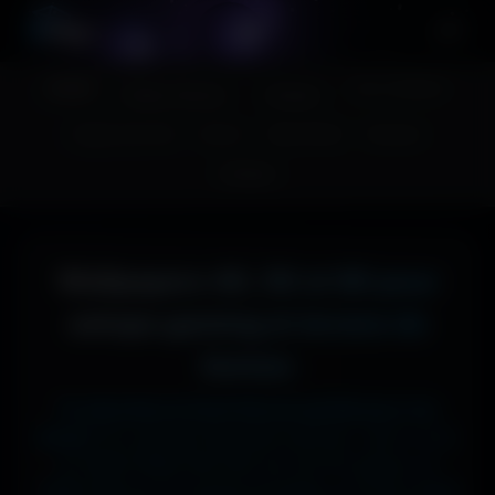
A
migos
3D
Accueil
Couv. Facebook
Fonds d'écran
Avatars
Images sans fond
Humour
Maps MoHaa
Musiques
Contact
Wallpapers 4K, 5K et 8K pour
setups gaming et écrans de
bureau
Tu cherches le fond d'écran parfait pour ton
écran ?
Ici, pas de mauvaise surprise : que tu sois
en 1920x1080 (Full HD) sur ton PC gamer, en
1366x768 sur ton ancien portable, en 2732x2048