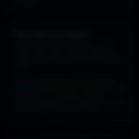
bonne vibe.
100% Gratuit. Pour toujours.
Pas de watermark, pas de frais cachés, pas de
compte à créer. Cherche, télécharge, profite. De
nouveaux fonds d’écran sont ajoutés plusieurs fois par
semaine.
Profite d’une
bibliothèque massive de wallpapers
ultra-HD
, entièrement gratuite et ouverte à tous. Sans
abonnement, sans carte bancaire. Idéal pour
renouveler l’apparence de ton ordinateur, ton portable
ou ta TV aussi souvent que tu le souhaites.
Que tu sois gamer, designer ou simplement passionné de