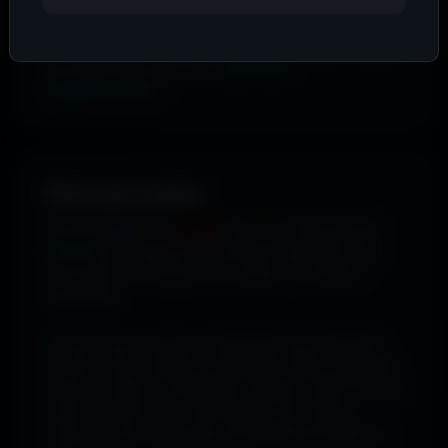
couleurs, applique des filtres, ajoute du texte, des
stickers, des overlays ou des formes, recadre l’image
puis télécharge ton œuvre
sans frais
supplémentaires
.
Filtrer par couleur.
Envie de
bleu
? De
rouge
? De
vert
? Utilise le filtre
couleur
pour dénicher les fonds qui matchent avec
ton humeur, ta marque ou ton setup. 16 couleurs
disponibles.
Tu peux aussi explorer les wallpapers par ambiance
ou style visuel : gaming, cyberpunk, anime, paysages,
espace, voitures, minimalisme, fantasy et bien d'autres
univers. Parfois tu ne cherches pas une couleur
précise... juste une image qui dégage exactement la