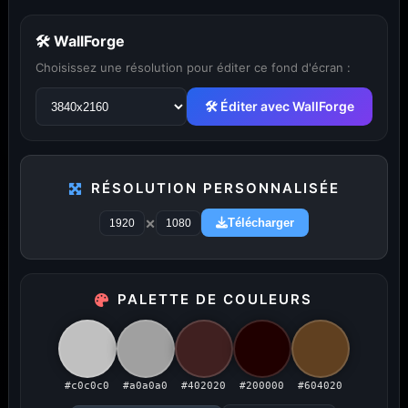
🛠 WallForge
Choisissez une résolution pour éditer ce fond d'écran :
🛠 Éditer avec WallForge
RÉSOLUTION PERSONNALISÉE
...
1
2
3
4
5
29
×
Télécharger
PALETTE DE COULEURS
PUBLICITÉ
Publicité désactivée (cookies refusés)
#c0c0c0
#a0a0a0
#402020
#200000
#604020