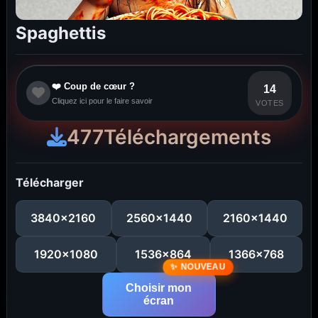
Spaghettis
❤️ Coup de cœur ?
14
Cliquez ici pour le faire savoir
VOTES
477
Téléchargements
Télécharger
3840x2160
2560x1440
2160x1440
1920x1080
1536x864
1366x768
Choisir mon
écran