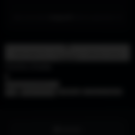
Merci de choisir
Amigos3D
. Bonne exploration ! ✌️
Centre d'aide
FAQ • Choisir mon écran • WallForge • Astuces
Amigos3D
Centre d'aide
×
❓
FAQ
🖥️
Choisir mon écran
🎨
WallForge
💡
Astuces Amigos3D
Facebook