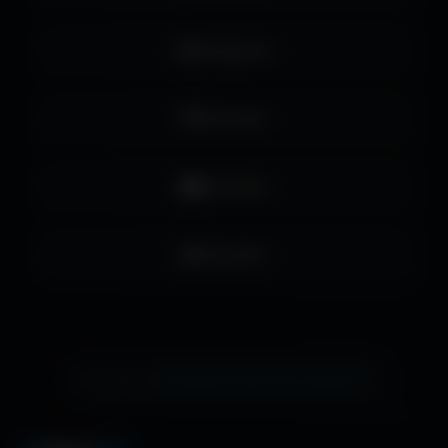
Instagram
Pinterest
YouTube
LinkedIn
échange de bannière gratuite !
Ton site ici ?