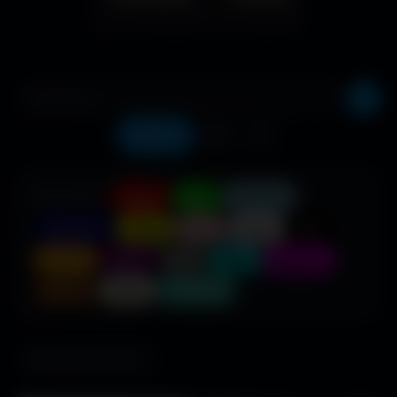
Récents
❤️
⬇️
COULEUR :
Rouge
Vert
Bleu clair
Bleu foncé
Jaune
Rose
Blanc
Noir
Orange
Violet
Gris
Cyan
Magenta
Marron
Beige
Turquoise
685 fonds d'écran