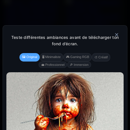
×
Teste différentes ambiances avant de télécharger ton
fond d’écran.
🖼️ Original
🖥️ Minimaliste
🎮 Gaming RGB
🎨 Créatif
💼 Professionnel
🔎 Immersion