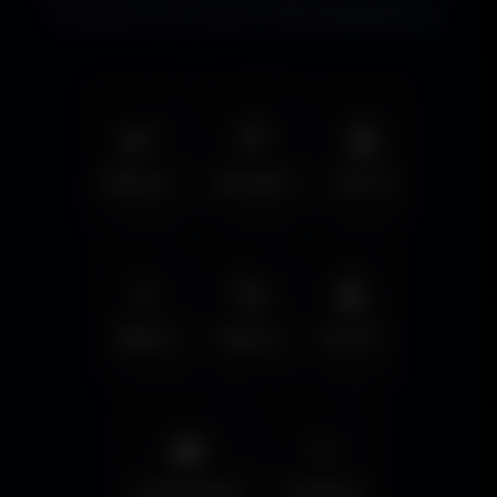
immersifs et les écrans cinématographiques.
🌿
🦅
🤖
Nature
Animals
Sci-Fi
💧
🚀
🤖
Water
Space
Sci-Fi
🌆
✨
Cyberpunk
Fantasy