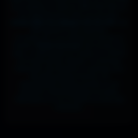
sur ta tablette, ou même en 7680x4320 (8K) sur
ton magnifique écran OLED, tout est prévu.
J'ai des milliers de wallpapers HD, 4K et 8K
, tous
100% gratuits et sans watermark.
Si comme moi tu as la flemme de chercher, la
fonction
"Choisir mon écran"
fait le boulot à ta
place : tu sélectionnes ton modèle, et il t'affiche
les formats parfaits. Résultat ? Un affichage
impeccable, sans étirement ni recadrage, pour
des setups gaming immersifs, une
personnalisation desktop poussée, ou une
expérience cinématographique incroyable.
Télécharge en un clic et sublime ton écran dès
maintenant.