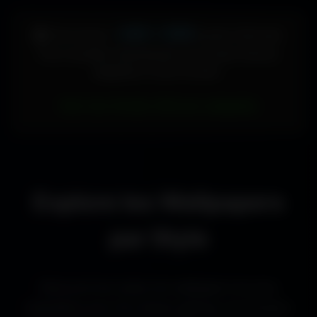
448 × 896
🖥️ Votre écran :
pixels (Vertical)
Pour accéder directement aux fonds d'écran
adaptés à votre format :
Voir les fonds d’écran adaptés
Explore les Wallpapers
par Style
Découvre les styles de wallpapers les plus
populaires pour les setups gaming, les bureaux