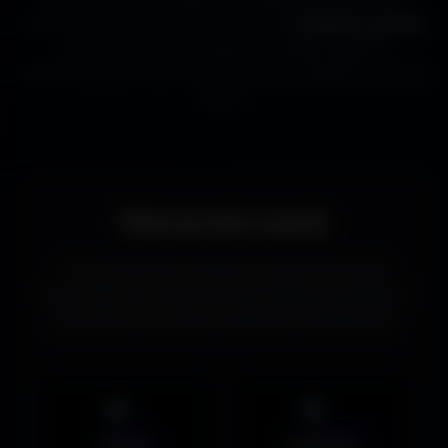
beaux fonds d’écran, tu trouveras ici des
wallpapers gratuits
adaptés à toutes les résolutions. Chaque image est
sélectionnée pour offrir un rendu propre et détaillé sur tous les
écrans.
Découvrez aussi
Vous recherchez d’autres formats de fonds
d’écran ou des ressources graphiques gratuites ?
Découvrez les autres collections d’Amigos3D.
Mobile
UltraWide