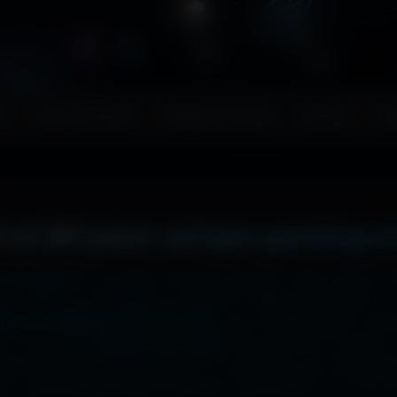
s
Couv. Facebook
Images sans fond
Humour
Ma
 et 8K pour setups gaming e
 ton écran ?
Ici, pas de mauvaise surprise : que tu sois en
2x2048 sur ta tablette, ou même en 7680x4320 (8K) sur to
liers de wallpapers HD, 4K et 8K
, tous 100% gratuits et sa
, la fonction
"Choisir mon écran"
fait le boulot à ta place 
hage impeccable, sans étirement ni recadrage, pour des set
e cinématographique incroyable. Télécharge en un clic et