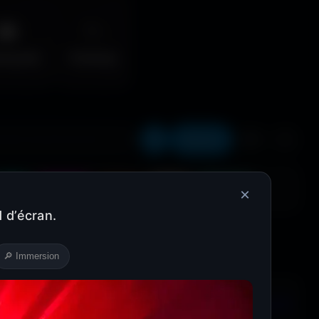
🌆
✨
erpunk
Fantasy
Récents
❤️
⬇️
Cyan
Magenta
Marron
Beige
Turquoise
×
 d’écran.
🔎 Immersion