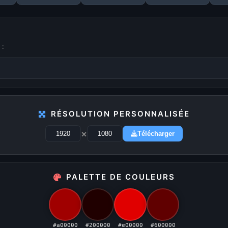
1
2
3
4
5
...
29
 :
PUBLICITÉ
RÉSOLUTION PERSONNALISÉE
Publicité désactivée (cookies refusés)
×
Télécharger
PALETTE DE COULEURS
stination ultime pour choisir
#a00000
#200000
#e00000
#600000