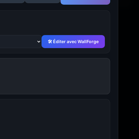
🛠 Éditer avec WallForge
 un fond d'écran.