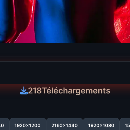
218
Téléchargements
40
1920x1200
2160x1440
1920x1080
1