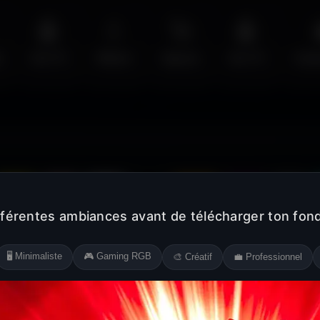
🤖
💧
🚀
🤖
s
Sci-Fi
Water
Space
Sci-Fi
Cyb
Jaune
Rose
Blanc
Noir
Orange
Violet
Gris
fférentes ambiances avant de télécharger ton fond
🖥️ Minimaliste
🎮 Gaming RGB
🎨 Créatif
💼 Professionnel