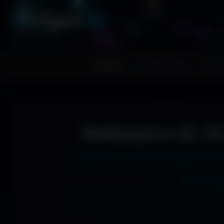
A
migos
3D
RESSOURCES GRAPHIQUES
Accueil
Fonds d'écran
Avatar
Wallpapers 4K, 5K
Tu cherches le fond d'écran parfait pour
1366x768 sur ton ancien portable, en 273
J'ai des mil
Si comme moi tu as la flemme de chercher
les formats parfaits. Résultat ? Un affic
desktop poussée, ou une expérienc