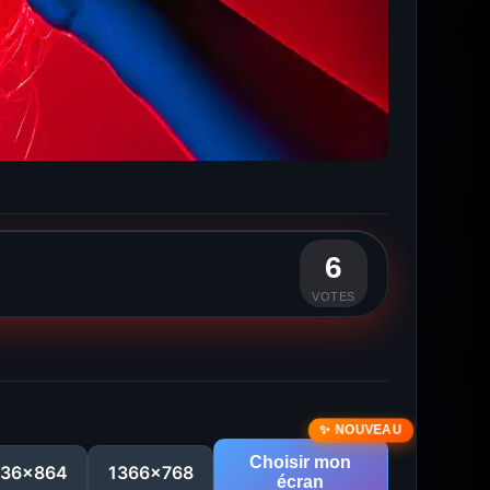
6
VOTES
Choisir mon
536x864
1366x768
écran