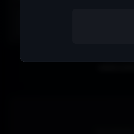
Tu peux aussi explorer les wallpapers par ambiance ou style
anime, paysages, espace, voitures, minimalisme, fantasy et b
Parfois tu ne cherches pas une couleur précise... juste une
exactement la bonne vibe.
Que tu sois ga
wallpapers gratui
Vous recherchez 