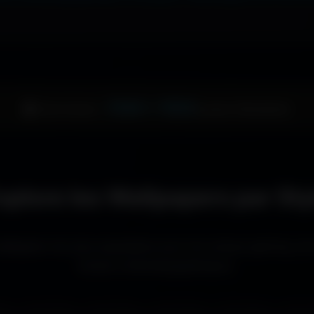
1344 × 1024
🖥️ Votre écran :
pixels (Standard)
xplore les Wallpapers par Sty
llpapers les plus populaires pour les setups gaming, le
écrans cinématographiques.