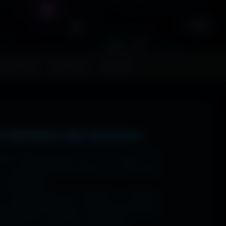
FR
ps MoHaa
Musiques
Contact
t écrans de bureau
 1920x1080 (Full HD) sur ton PC gamer, en
n magnifique écran OLED, tout est prévu.
ns watermark.
: tu sélectionnes ton modèle, et il t'affiche
ups gaming immersifs, une personnalisation
 sublime ton écran dès maintenant.