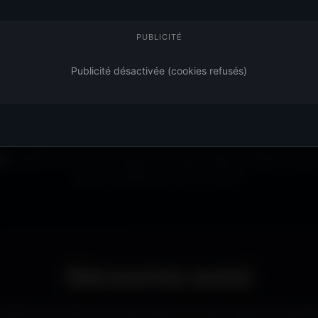
 visuel : gaming, cyberpunk,
Profite d’une
bibliothèque 
PUBLICITÉ
ien d'autres univers.
ouverte à tous. Sans abonne
 image qui dégage
l’apparence de ton ordinateu
Publicité désactivée (cookies refusés)
mer, designer ou simplement passionné de beaux fonds d’écran, tu tr
ts
adaptés à toutes les résolutions. Chaque image est sélectionnée p
propre et détaillé sur tous les écrans.
Découvrez aussi
d’autres formats de fonds d’écran ou des ressources graph