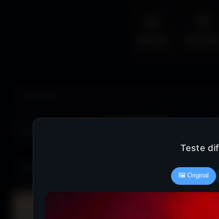
🌿
🦅
Nature
Animal
COULEUR :
Rouge
Vert
Bleu clair
Bleu foncé
Teste di
686 fonds d'écran
🖼️ Original