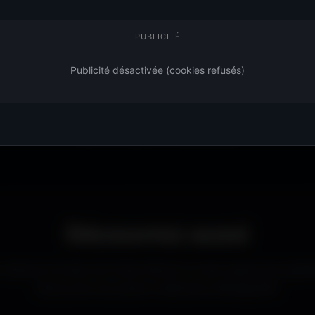
ien d'autres univers.
ouverte à tous. Sans abonne
 image qui dégage
l’apparence de ton ordinateu
PUBLICITÉ
Publicité désactivée (cookies refusés)
mer, designer ou simplement passionné de beaux fonds d’écran, tu tr
ts
adaptés à toutes les résolutions. Chaque image est sélectionnée p
propre et détaillé sur tous les écrans.
Découvrez aussi
d’autres formats de fonds d’écran ou des ressources graph
Découvrez les autres collections d’Amigos3D.