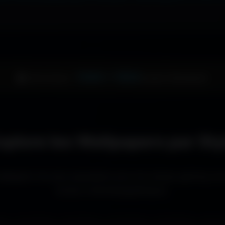
1344 × 1024
🖥️ Votre écran :
pixels (Standard)
xplore les Wallpapers par Sty
llpapers les plus populaires pour les setups gaming, le
écrans cinématographiques.