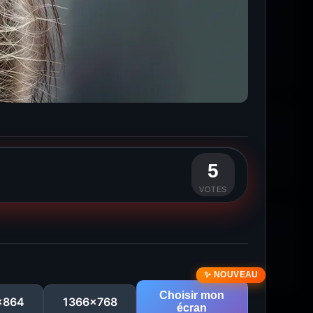
5
VOTES
Choisir mon
x864
1366x768
écran