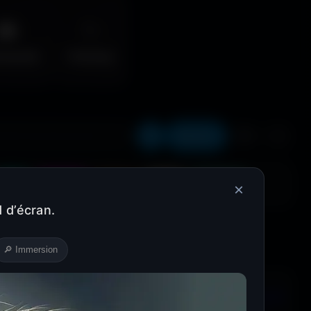
🌆
✨
erpunk
Fantasy
Récents
❤️
⬇️
Cyan
Magenta
Marron
Beige
Turquoise
×
 d’écran.
🔎 Immersion