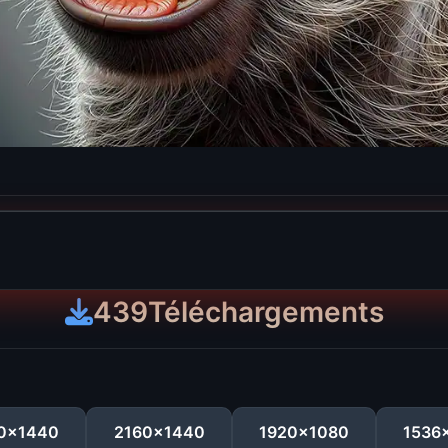
439
Téléchargements
0x1440
2160x1440
1920x1080
1536