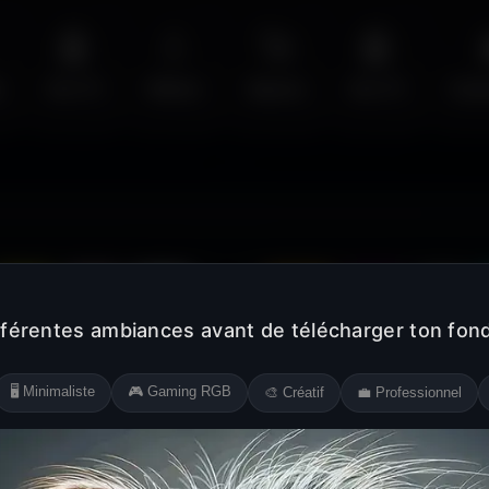
🤖
💧
🚀
🤖
s
Sci-Fi
Water
Space
Sci-Fi
Cyb
Jaune
Rose
Blanc
Noir
Orange
Violet
Gris
fférentes ambiances avant de télécharger ton fond
🖥️ Minimaliste
🎮 Gaming RGB
🎨 Créatif
💼 Professionnel