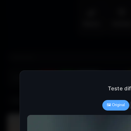
🌿
🦅
Nature
Animal
COULEUR :
Rouge
Vert
Bleu clair
Bleu foncé
Teste di
685 fonds d'écran
🖼️ Original