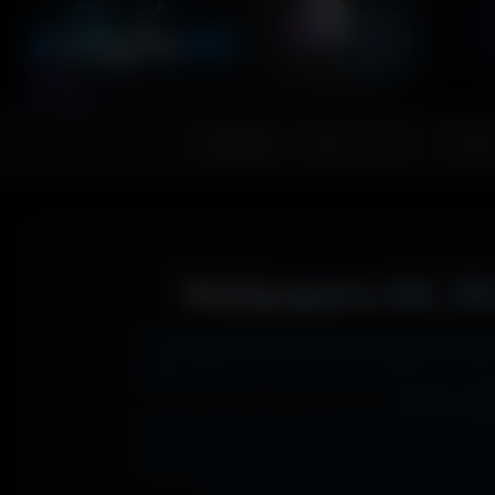
A
migos
3D
RESSOURCES GRAPHIQUES
Accueil
Fonds d'écran
Avatar
Wallpapers 4K, 5K
Tu cherches le fond d'écran parfait pour
1366x768 sur ton ancien portable, en 273
J'ai des mil
Si comme moi tu as la flemme de chercher
les formats parfaits. Résultat ? Un affic
desktop poussée, ou une expérienc