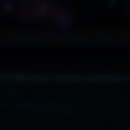
s
Couv. Facebook
Images sans fond
Humour
Ma
 et 8K pour setups gaming e
 ton écran ?
Ici, pas de mauvaise surprise : que tu sois en
2x2048 sur ta tablette, ou même en 7680x4320 (8K) sur to
liers de wallpapers HD, 4K et 8K
, tous 100% gratuits et sa
, la fonction
"Choisir mon écran"
fait le boulot à ta place 
hage impeccable, sans étirement ni recadrage, pour des set
e cinématographique incroyable. Télécharge en un clic et