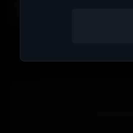
anime, paysages, espace, voitures, minimalisme, fantasy et b
Parfois tu ne cherches pas une couleur précise... juste une
exactement la bonne vibe.
Que tu sois ga
wallpapers gratui
Vous recherchez 