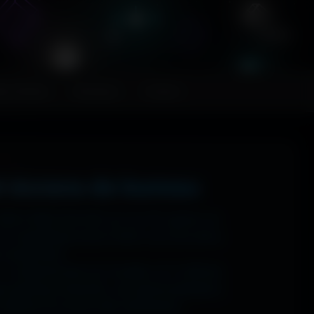
FR
ps MoHaa
Musiques
Contact
t écrans de bureau
 1920x1080 (Full HD) sur ton PC gamer, en
n magnifique écran OLED, tout est prévu.
ns watermark.
: tu sélectionnes ton modèle, et il t'affiche
ups gaming immersifs, une personnalisation
 sublime ton écran dès maintenant.