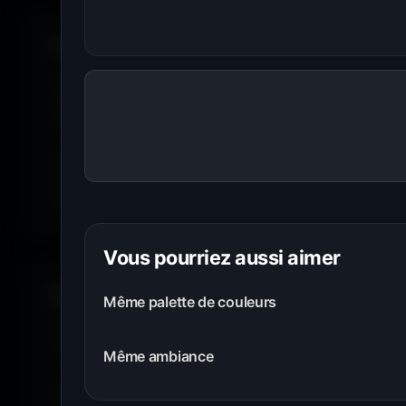
Toutes les résolutions. Tous les écrans.
Je te propose des
fonds d'écran PC
du
1366×768
jusqu'a
wallpaper est disponible dans plusieurs résolutions afin d'off
recadrage, étirement ni perte de qualité.
Grâce à la nouvelle fonction
Choisir mon écran
, sélectionn
ton moniteur parmi des centaines de références. Amigos3D 
fonds d'écran parfaitement adaptés à la résolution native de
Vous pourriez aussi aimer
Filtrer par couleur.
Même palette de couleurs
Envie de
bleu
? De
rouge
? De
vert
? Utilise le filtre
couleur
matchent avec ton humeur, ta marque ou ton setup. 16 coule
Même ambiance
Tu peux aussi explorer les wallpapers par ambiance ou style