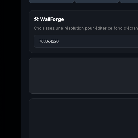
🛠 WallForge
Choisissez une résolution pour éditer ce fond d'écran
Amigos3D — La de
Du H