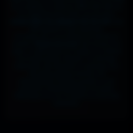
sur ta tablette, ou même en 7680x4320 (8K) sur
ton magnifique écran OLED, tout est prévu.
J'ai des milliers de wallpapers HD, 4K et 8K
, tous
100% gratuits et sans watermark.
Si comme moi tu as la flemme de chercher, la
fonction
"Choisir mon écran"
fait le boulot à ta
place : tu sélectionnes ton modèle, et il t'affiche
les formats parfaits. Résultat ? Un affichage
impeccable, sans étirement ni recadrage, pour
des setups gaming immersifs, une
personnalisation desktop poussée, ou une
expérience cinématographique incroyable.
Télécharge en un clic et sublime ton écran dès
maintenant.