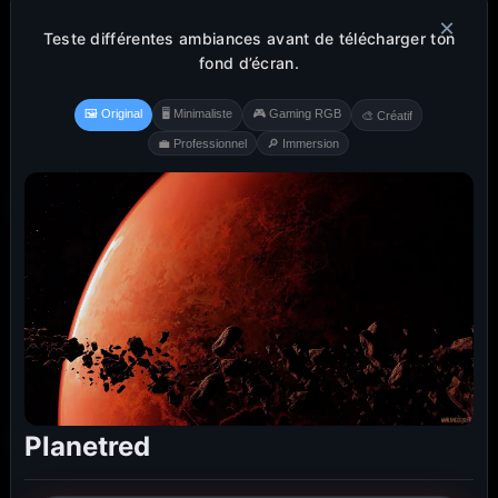
×
Teste différentes ambiances avant de télécharger ton
fond d’écran.
🖼️ Original
🖥️ Minimaliste
🎮 Gaming RGB
🎨 Créatif
💼 Professionnel
🔎 Immersion
Planetred