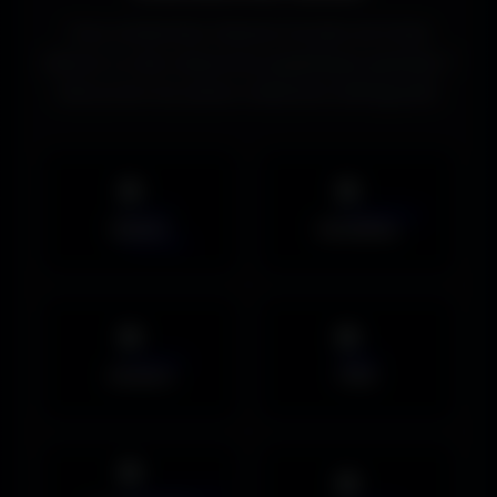
Vous recherchez d’autres formats de fonds
d’écran ou des ressources graphiques gratuites ?
Découvrez les autres collections d’Amigos3D.
Mobile
UltraWide
Avatars
PNG