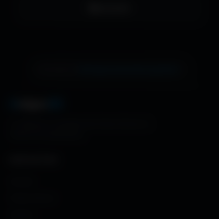
LinkedIn
échange de bannière gratuite !
Ton site ici ?
A
migos
3D
La référence mondiale des fonds d'écran et
ressources graphiques.
NAVIGATION
Accueil
Fonds d'écran
Avatars