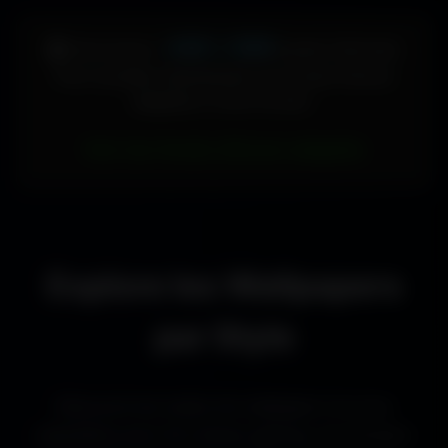
448 × 896
🖥️ Votre écran :
pixels (Vertical)
Pour accéder directement aux fonds d'écran
adaptés à votre format :
Voir les fonds d’écran adaptés
Explore les Wallpapers
par Style
Découvre les styles de wallpapers les plus
populaires pour les setups gaming, les bureaux