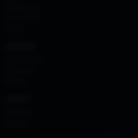
Avatars Créator
Couv. Facebook
Humour
CRÉATIONS
Images sans fond
Maps MoHaa
Musiques
CONTACT
Me contacter
À propos