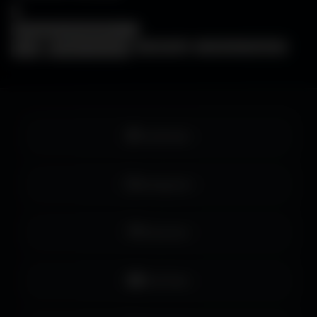
×
❓
FAQ
🖥️
Choisir mon écran
🎨
WallForge
💡
Astuces Amigos3D
Facebook
Instagram
Pinterest
YouTube