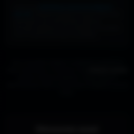
Profite d’une
bibliothèque massive de wallpapers
ultra-HD
, entièrement gratuite et ouverte à tous. Sans
abonnement, sans carte bancaire. Idéal pour
renouveler l’apparence de ton ordinateur, ton portable
ou ta TV aussi souvent que tu le souhaites.
Que tu sois gamer, designer ou simplement passionné de
beaux fonds d’écran, tu trouveras ici des
wallpapers gratuits
adaptés à toutes les résolutions. Chaque image est
sélectionnée pour offrir un rendu propre et détaillé sur tous les
écrans.
Découvrez aussi