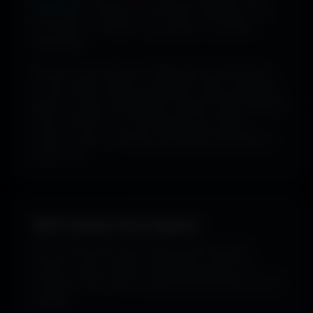
couleur
pour dénicher les fonds qui matchent avec
ton humeur, ta marque ou ton setup. 16 couleurs
disponibles.
Tu peux aussi explorer les wallpapers par ambiance
ou style visuel : gaming, cyberpunk, anime, paysages,
espace, voitures, minimalisme, fantasy et bien d'autres
univers. Parfois tu ne cherches pas une couleur
précise... juste une image qui dégage exactement la
bonne vibe.
100% Gratuit. Pour toujours.
Pas de watermark, pas de frais cachés, pas de
compte à créer. Cherche, télécharge, profite. De
nouveaux fonds d’écran sont ajoutés plusieurs fois par
semaine.