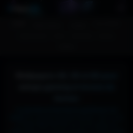
A
migos
3D
Accueil
Couv. Facebook
Fonds d'écran
Avatars
Images sans fond
Humour
Maps MoHaa
Musiques
Contact
Wallpapers 4K, 5K et 8K pour
setups gaming et écrans de
bureau
Tu cherches le fond d'écran parfait pour ton
écran ?
Ici, pas de mauvaise surprise : que tu sois
en 1920x1080 (Full HD) sur ton PC gamer, en
1366x768 sur ton ancien portable, en 2732x2048