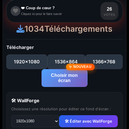
❤️ Coup de cœur ?
26
Cliquez ici pour le faire savoir
VOTES
1034
Téléchargements
Télécharger
1920x1080
1536x864
1366x768
Choisir mon
écran
🛠 WallForge
Choisissez une résolution pour éditer ce fond d'écran :
🛠 Éditer avec WallForge
...
1
2
3
4
5
29