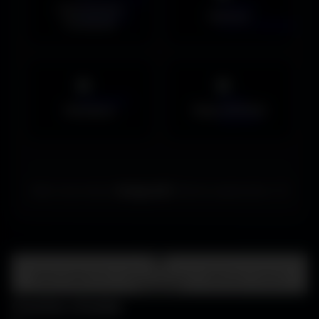
Couvertures
Humour
Facebook
Musiques
Maps MOHAA
Merci de choisir
Amigos3D
. Bonne exploration ! ✌️
Centre d'aide
FAQ • Choisir mon écran • WallForge • Astuces
Amigos3D
Centre d'aide