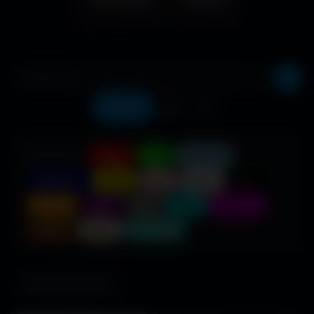
Récents
❤️
⬇️
COULEUR :
Rouge
Vert
Bleu clair
Bleu foncé
Jaune
Rose
Blanc
Noir
Orange
Violet
Gris
Cyan
Magenta
Marron
Beige
Turquoise
685 fonds d'écran