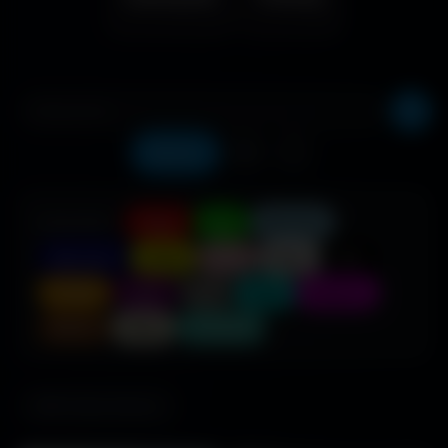
Récents
❤️
⬇️
COULEUR :
Rouge
Vert
Bleu clair
Bleu foncé
Jaune
Rose
Blanc
Noir
Orange
Violet
Gris
Cyan
Magenta
Marron
Beige
Turquoise
685 fonds d'écran