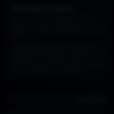
100% Gratuit. Pour toujours.
Pas de watermark, pas de frais cachés, pas de
compte à créer. Cherche, télécharge, profite. De
nouveaux fonds d’écran sont ajoutés plusieurs fois par
semaine.
Profite d’une
bibliothèque massive de wallpapers
ultra-HD
, entièrement gratuite et ouverte à tous. Sans
abonnement, sans carte bancaire. Idéal pour
renouveler l’apparence de ton ordinateur, ton portable
ou ta TV aussi souvent que tu le souhaites.
Que tu sois gamer, designer ou simplement passionné de
beaux fonds d’écran, tu trouveras ici des
wallpapers gratuits
adaptés à toutes les résolutions. Chaque image est
sélectionnée pour offrir un rendu propre et détaillé sur tous les