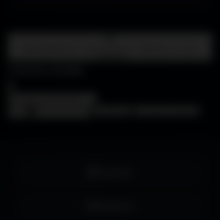
Centre d'aide
FAQ • Choisir mon écran • WallForge • Astuces
Amigos3D
Centre d'aide
×
❓
FAQ
🖥️
Choisir mon écran
🎨
WallForge
💡
Astuces Amigos3D
Facebook
Instagram