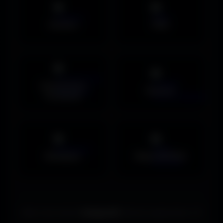
Avatars
PNG
Couvertures
Humour
Facebook
Musiques
Maps MOHAA
Merci de choisir
Amigos3D
. Bonne exploration ! ✌️