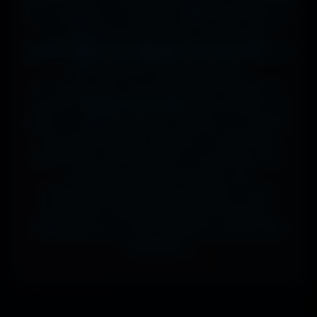
sur ta tablette, ou même en 7680x4320 (8K) sur
ton magnifique écran OLED, tout est prévu.
J'ai des milliers de wallpapers HD, 4K et 8K
, tous
100% gratuits et sans watermark.
Si comme moi tu as la flemme de chercher, la
fonction
"Choisir mon écran"
fait le boulot à ta
place : tu sélectionnes ton modèle, et il t'affiche
les formats parfaits. Résultat ? Un affichage
impeccable, sans étirement ni recadrage, pour
des setups gaming immersifs, une
personnalisation desktop poussée, ou une
expérience cinématographique incroyable.
Télécharge en un clic et sublime ton écran dès
maintenant.