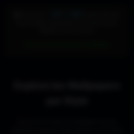
448 × 896
🖥️ Votre écran :
pixels (Vertical)
Pour accéder directement aux fonds d'écran
adaptés à votre format :
Voir les fonds d’écran adaptés
Explore les Wallpapers
par Style
Découvre les styles de wallpapers les plus
populaires pour les setups gaming, les bureaux