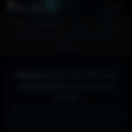
A
migos
3D
Accueil
Couv. Facebook
Fonds d'écran
Avatars
Images sans fond
Humour
Maps MoHaa
Musiques
Contact
Wallpapers 4K, 5K et 8K pour
setups gaming et écrans de
bureau
Tu cherches le fond d'écran parfait pour ton
écran ?
Ici, pas de mauvaise surprise : que tu sois
en 1920x1080 (Full HD) sur ton PC gamer, en
1366x768 sur ton ancien portable, en 2732x2048