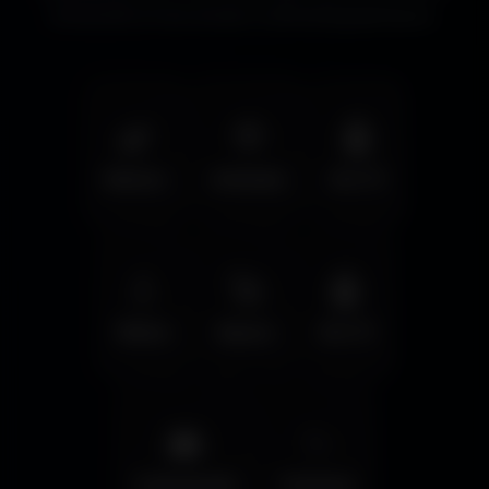
immersifs et les écrans cinématographiques.
🌿
🦅
🤖
Nature
Animals
Sci-Fi
💧
🚀
🤖
Water
Space
Sci-Fi
🌆
✨
Cyberpunk
Fantasy