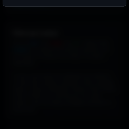
supplémentaires
.
Filtrer par couleur.
Envie de
bleu
? De
rouge
? De
vert
? Utilise le filtre
couleur
pour dénicher les fonds qui matchent avec
ton humeur, ta marque ou ton setup. 16 couleurs
disponibles.
Tu peux aussi explorer les wallpapers par ambiance
ou style visuel : gaming, cyberpunk, anime, paysages,
espace, voitures, minimalisme, fantasy et bien d'autres
univers. Parfois tu ne cherches pas une couleur
précise... juste une image qui dégage exactement la
bonne vibe.