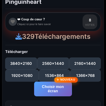
Pinguinheart
❤️ Coup de cœur ?
8
Cliquez ici pour le faire savoir
VOTES
329
Téléchargements
Télécharger
3840x2160
2560x1440
2160x1440
1920x1080
1536x864
1366x768
Choisir mon
écran