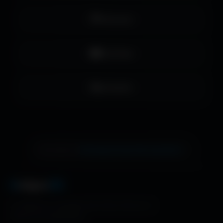
Pinterest
YouTube
LinkedIn
échange de bannière gratuite !
Ton site ici ?
A
migos
3D
La référence mondiale des fonds d'écran et
ressources graphiques.