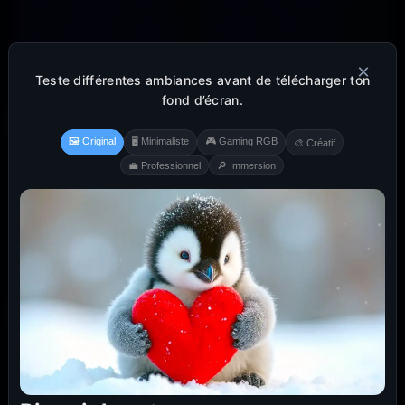
×
Teste différentes ambiances avant de télécharger ton
fond d’écran.
🖼️ Original
🖥️ Minimaliste
🎮 Gaming RGB
🎨 Créatif
💼 Professionnel
🔎 Immersion