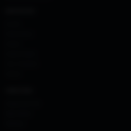
NAVIGATION
Accueil
Fonds d'écran
Avatars
Avatars Créator
Couv. Facebook
Humour
CRÉATIONS
Images sans fond
Maps MoHaa
Musiques