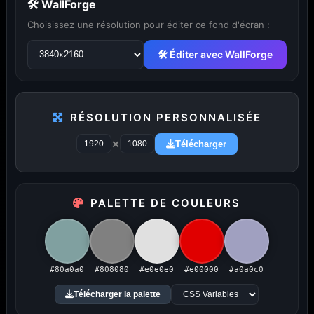
🛠 WallForge
Choisissez une résolution pour éditer ce fond d'écran :
🛠 Éditer avec WallForge
...
1
2
3
4
5
29
RÉSOLUTION PERSONNALISÉE
×
Télécharger
PUBLICITÉ
PALETTE DE COULEURS
Publicité désactivée (cookies refusés)
#80a0a0
#808080
#e0e0e0
#e00000
#a0a0c0
Télécharger la palette