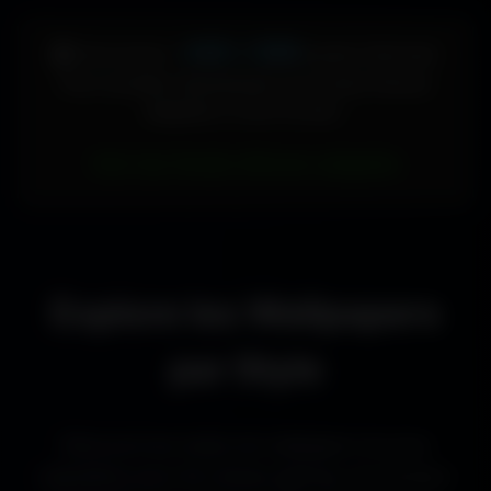
448 × 896
🖥️ Votre écran :
pixels (Vertical)
Pour accéder directement aux fonds d'écran
adaptés à votre format :
Voir les fonds d’écran adaptés
Explore les Wallpapers
par Style
Découvre les styles de wallpapers les plus
populaires pour les setups gaming, les bureaux