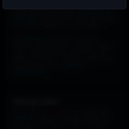
couleurs dominantes
. Clique sur une image, ouvre le
modal, puis télécharge la palette en
CSS, JSON, TXT,
CSV ou XML
. Les 6 pastilles de couleur te permettent
de copier instantanément le code hexadécimal.
Avec
WallForge
, personnalise n’importe quel
wallpaper directement dans ton navigateur : ajuste les
couleurs, applique des filtres, ajoute du texte, des
stickers, des overlays ou des formes, recadre l’image
puis télécharge ton œuvre
sans frais
supplémentaires
.
Filtrer par couleur.
Envie de
bleu
? De
rouge
? De
vert
? Utilise le filtre
couleur
pour dénicher les fonds qui matchent avec
ton humeur, ta marque ou ton setup. 16 couleurs