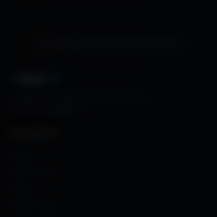
échange de bannière gratuite !
Ton site ici ?
A
migos
3D
La référence mondiale des fonds d'écran et
ressources graphiques.
NAVIGATION
Accueil
Fonds d'écran
Avatars
Avatars Créator