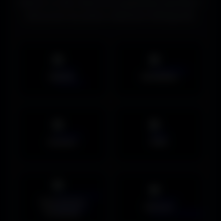
d’écran ou des ressources graphiques gratuites ?
Découvrez les autres collections d’Amigos3D.
Mobile
UltraWide
Avatars
PNG
Couvertures
Humour
Facebook