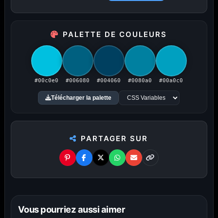
PUBLICITÉ
PALETTE DE COULEURS
Publicité désactivée (cookies refusés)
#00c0e0
#006080
#004060
#0080a0
#00a0c0
Télécharger la palette
Amigos3D — La destination ultime
PARTAGER SUR
pour choisir un fond d'écran.
Du HD à la 8K — Du plus petit au plus grand écran.
Littéralement.
Vous pourriez aussi aimer