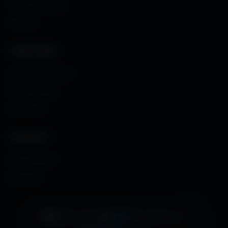
Couv. Facebook
Humour
CRÉATIONS
Images sans fond
Maps MoHaa
Musiques
CONTACT
Me contacter
À propos
👁️
15
•
📊
2087
•
EN LIGNE
AUJOURD'HUI