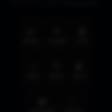
immersifs et les écrans cinématographiques.
🌿
🦅
🤖
Nature
Animals
Sci-Fi
💧
🚀
🤖
Water
Space
Sci-Fi
🌆
✨
Cyberpunk
Fantasy