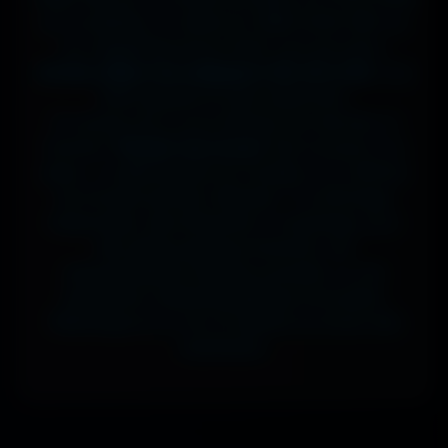
sur ta tablette, ou même en 7680x4320 (8K) sur
ton magnifique écran OLED, tout est prévu.
J'ai des milliers de wallpapers HD, 4K et 8K
, tous
100% gratuits et sans watermark.
Si comme moi tu as la flemme de chercher, la
fonction
"Choisir mon écran"
fait le boulot à ta
place : tu sélectionnes ton modèle, et il t'affiche
les formats parfaits. Résultat ? Un affichage
impeccable, sans étirement ni recadrage, pour
des setups gaming immersifs, une
personnalisation desktop poussée, ou une
expérience cinématographique incroyable.
Télécharge en un clic et sublime ton écran dès
maintenant.