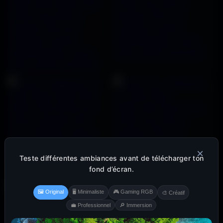
×
Teste différentes ambiances avant de télécharger ton
fond d’écran.
🖼️ Original
🖥️ Minimaliste
🎮 Gaming RGB
🎨 Créatif
💼 Professionnel
🔎 Immersion