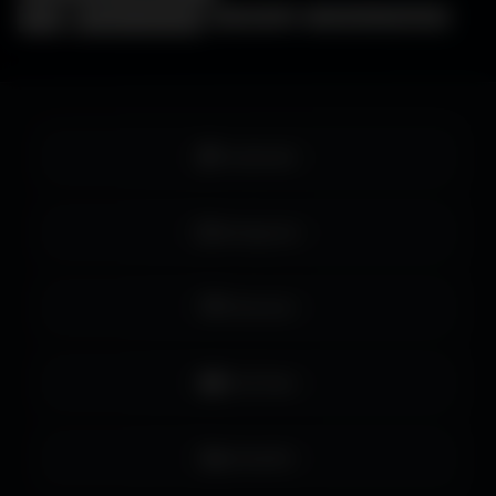
❓
FAQ
🖥️
Choisir mon écran
🎨
WallForge
💡
Astuces Amigos3D
Facebook
Instagram
Pinterest
YouTube
LinkedIn