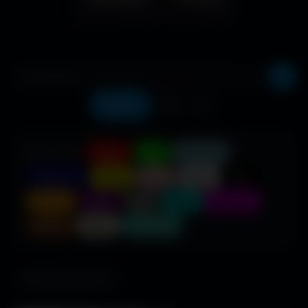
Récents
❤️
⬇️
COULEUR :
Rouge
Vert
Bleu clair
Bleu foncé
Jaune
Rose
Blanc
Noir
Orange
Violet
Gris
Cyan
Magenta
Marron
Beige
Turquoise
685 fonds d'écran