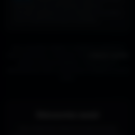
abonnement, sans carte bancaire. Idéal pour
renouveler l’apparence de ton ordinateur, ton portable
ou ta TV aussi souvent que tu le souhaites.
Que tu sois gamer, designer ou simplement passionné de
beaux fonds d’écran, tu trouveras ici des
wallpapers gratuits
adaptés à toutes les résolutions. Chaque image est
sélectionnée pour offrir un rendu propre et détaillé sur tous les
écrans.
Découvrez aussi
Vous recherchez d’autres formats de fonds