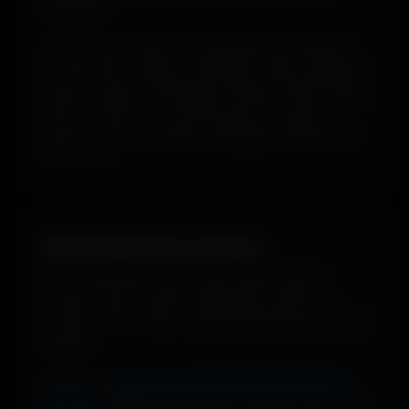
disponibles.
Tu peux aussi explorer les wallpapers par ambiance
ou style visuel : gaming, cyberpunk, anime, paysages,
espace, voitures, minimalisme, fantasy et bien d'autres
univers. Parfois tu ne cherches pas une couleur
précise... juste une image qui dégage exactement la
bonne vibe.
100% Gratuit. Pour toujours.
Pas de watermark, pas de frais cachés, pas de
compte à créer. Cherche, télécharge, profite. De
nouveaux fonds d’écran sont ajoutés plusieurs fois par
semaine.
Profite d’une
bibliothèque massive de wallpapers
ultra-HD
, entièrement gratuite et ouverte à tous. Sans