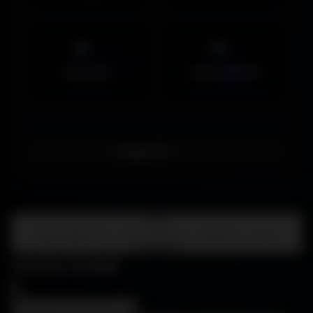
Musiques
Maps MOHAA
Merci de choisir
Amigos3D
. Bonne exploration ! ✌️
Centre d'aide
FAQ • Choisir mon écran • WallForge • Astuces
Amigos3D
Centre d'aide
×