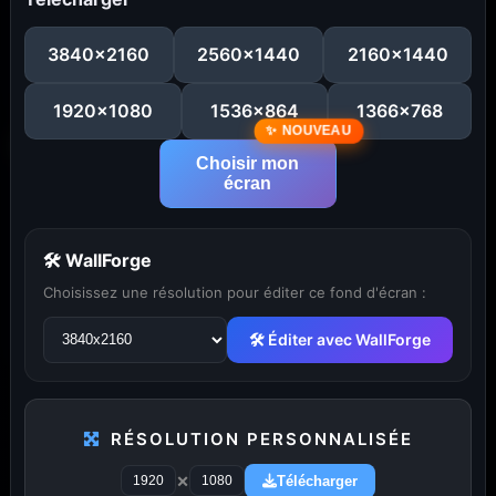
3840x2160
2560x1440
2160x1440
1920x1080
1536x864
1366x768
Choisir mon
écran
🛠 WallForge
Choisissez une résolution pour éditer ce fond d'écran :
🛠 Éditer avec WallForge
...
1
2
3
4
5
29
RÉSOLUTION PERSONNALISÉE
×
Télécharger