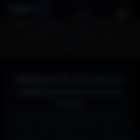
A
migos
3D
Accueil
Couv. Facebook
Fonds d'écran
Avatars
Images sans fond
Humour
Maps MoHaa
Musiques
Contact
Wallpapers 4K, 5K et 8K pour
setups gaming et écrans de
bureau
Tu cherches le fond d'écran parfait pour ton
écran ?
Ici, pas de mauvaise surprise : que tu sois
en 1920x1080 (Full HD) sur ton PC gamer, en
1366x768 sur ton ancien portable, en 2732x2048