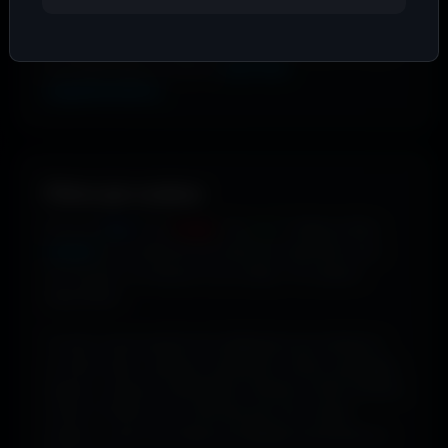
couleurs, applique des filtres, ajoute du texte, des
stickers, des overlays ou des formes, recadre l’image
puis télécharge ton œuvre
sans frais
supplémentaires
.
Filtrer par couleur.
Envie de
bleu
? De
rouge
? De
vert
? Utilise le filtre
couleur
pour dénicher les fonds qui matchent avec
ton humeur, ta marque ou ton setup. 16 couleurs
disponibles.
Tu peux aussi explorer les wallpapers par ambiance
ou style visuel : gaming, cyberpunk, anime, paysages,
espace, voitures, minimalisme, fantasy et bien d'autres
univers. Parfois tu ne cherches pas une couleur
précise... juste une image qui dégage exactement la