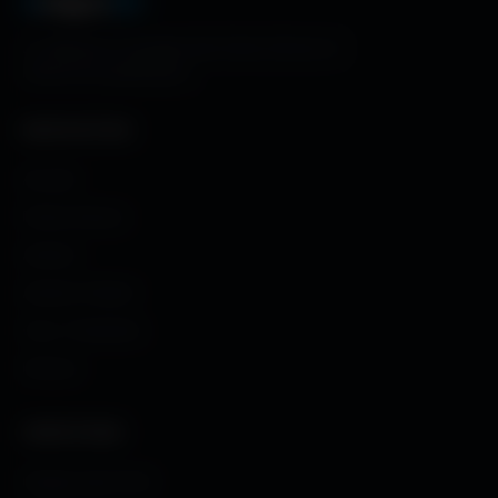
A
migos
3D
La référence mondiale des fonds d'écran et
ressources graphiques.
NAVIGATION
Accueil
Fonds d'écran
Avatars
Avatars Créator
Couv. Facebook
Humour
CRÉATIONS
Images sans fond