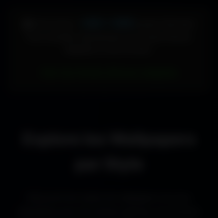
448 × 896
🖥️ Votre écran :
pixels (Vertical)
Pour accéder directement aux fonds d'écran
adaptés à votre format :
Voir les fonds d’écran adaptés
Explore les Wallpapers
par Style
Découvre les styles de wallpapers les plus
populaires pour les setups gaming, les bureaux