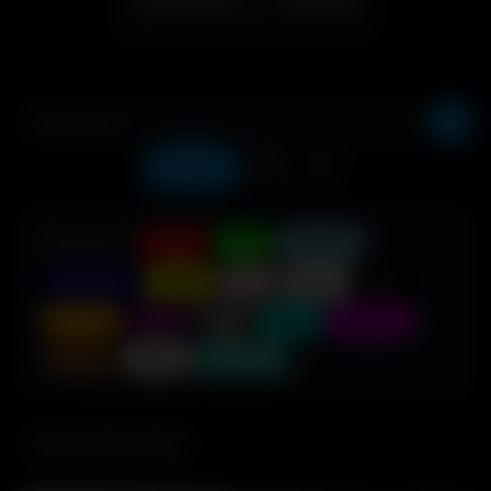
Récents
❤️
⬇️
COULEUR :
Rouge
Vert
Bleu clair
Bleu foncé
Jaune
Rose
Blanc
Noir
Orange
Violet
Gris
Cyan
Magenta
Marron
Beige
Turquoise
685 fonds d'écran