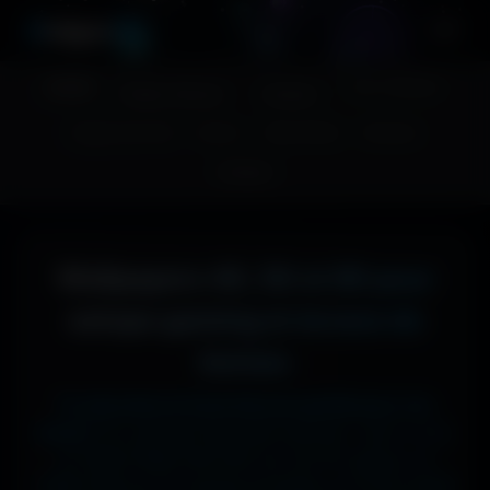
A
migos
3D
Accueil
Couv. Facebook
Fonds d'écran
Avatars
Images sans fond
Humour
Maps MoHaa
Musiques
Contact
Wallpapers 4K, 5K et 8K pour
setups gaming et écrans de
bureau
Tu cherches le fond d'écran parfait pour ton
écran ?
Ici, pas de mauvaise surprise : que tu sois
en 1920x1080 (Full HD) sur ton PC gamer, en
1366x768 sur ton ancien portable, en 2732x2048