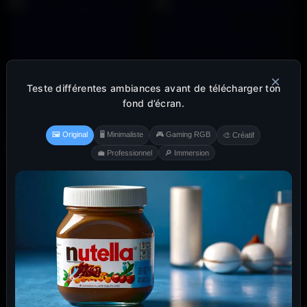
×
Teste différentes ambiances avant de télécharger ton
fond d’écran.
🖼️ Original
🖥️ Minimaliste
🎮 Gaming RGB
🎨 Créatif
💼 Professionnel
🔎 Immersion