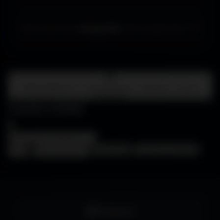
Merci de choisir
Amigos3D
. Bonne exploration ! ✌️
Centre d'aide
FAQ • Choisir mon écran • WallForge • Astuces
Amigos3D
Centre d'aide
×
❓
FAQ
🖥️
Choisir mon écran
🎨
WallForge
💡
Astuces Amigos3D
Facebook