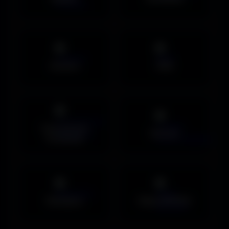
Avatars
PNG
Couvertures
Humour
Facebook
Musiques
Maps MOHAA