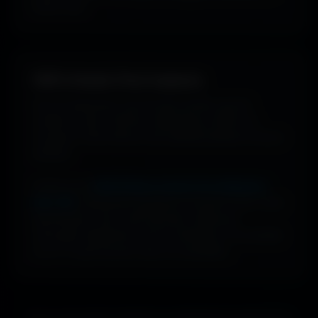
bonne vibe.
100% Gratuit. Pour toujours.
Pas de watermark, pas de frais cachés, pas de
compte à créer. Cherche, télécharge, profite. De
nouveaux fonds d’écran sont ajoutés plusieurs fois par
semaine.
Profite d’une
bibliothèque massive de wallpapers
ultra-HD
, entièrement gratuite et ouverte à tous. Sans
abonnement, sans carte bancaire. Idéal pour
renouveler l’apparence de ton ordinateur, ton portable
ou ta TV aussi souvent que tu le souhaites.
Que tu sois gamer, designer ou simplement passionné de