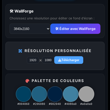
🛠 WallForge
Choisissez une résolution pour éditer ce fond d'écran :
🛠 Éditer avec WallForge
RÉSOLUTION PERSONNALISÉE
...
1
2
3
4
5
29
×
Télécharger
PALETTE DE COULEURS
PUBLICITÉ
Publicité désactivée (cookies refusés)
#004060
#206080
#002040
#4080a0
#a0a0a0