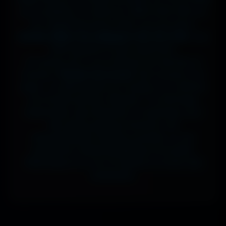
sur ta tablette, ou même en 7680x4320 (8K) sur
ton magnifique écran OLED, tout est prévu.
J'ai des milliers de wallpapers HD, 4K et 8K
, tous
100% gratuits et sans watermark.
Si comme moi tu as la flemme de chercher, la
fonction
"Choisir mon écran"
fait le boulot à ta
place : tu sélectionnes ton modèle, et il t'affiche
les formats parfaits. Résultat ? Un affichage
impeccable, sans étirement ni recadrage, pour
des setups gaming immersifs, une
personnalisation desktop poussée, ou une
expérience cinématographique incroyable.
Télécharge en un clic et sublime ton écran dès
maintenant.