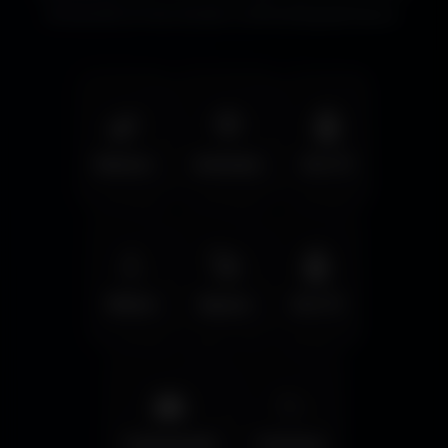
immersifs et les écrans cinématographiques.
🌿
🦅
🤖
Nature
Animals
Sci-Fi
💧
🚀
🤖
Water
Space
Sci-Fi
🌆
✨
Cyberpunk
Fantasy