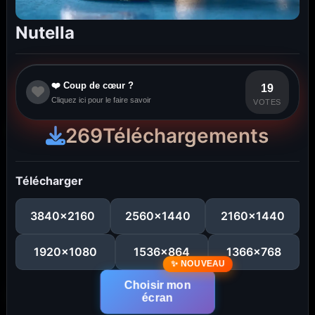
Nutella
❤️ Coup de cœur ?
19
Cliquez ici pour le faire savoir
VOTES
269
Téléchargements
Télécharger
3840x2160
2560x1440
2160x1440
1920x1080
1536x864
1366x768
Choisir mon
écran