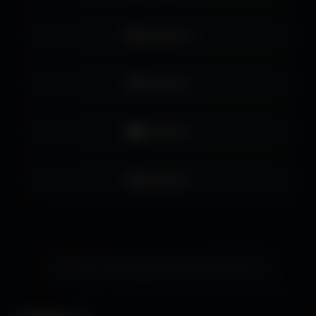
Instagram
Pinterest
YouTube
LinkedIn
échange de bannière gratuite !
Ton site ici ?