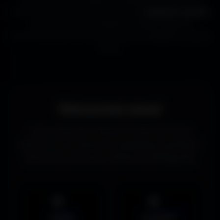
beaux fonds d’écran, tu trouveras ici des
wallpapers gratuits
adaptés à toutes les résolutions. Chaque image est
sélectionnée pour offrir un rendu propre et détaillé sur tous les
écrans.
Découvrez aussi
Vous recherchez d’autres formats de fonds
d’écran ou des ressources graphiques gratuites ?
Découvrez les autres collections d’Amigos3D.
Mobile
UltraWide