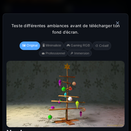
×
Teste différentes ambiances avant de télécharger ton
fond d’écran.
🖼️ Original
🖥️ Minimaliste
🎮 Gaming RGB
🎨 Créatif
💼 Professionnel
🔎 Immersion