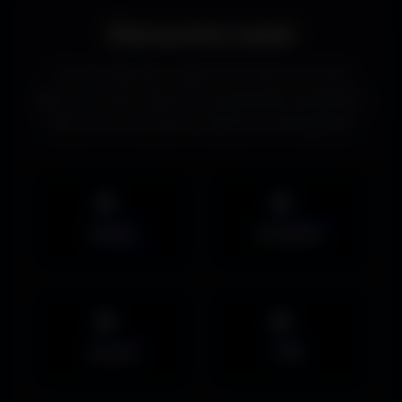
Découvrez aussi
Vous recherchez d’autres formats de fonds
d’écran ou des ressources graphiques gratuites ?
Découvrez les autres collections d’Amigos3D.
Mobile
UltraWide
Avatars
PNG