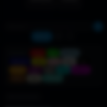
Récents
❤️
⬇️
COULEUR :
Rouge
Vert
Bleu clair
Bleu foncé
Jaune
Rose
Blanc
Noir
Orange
Violet
Gris
Cyan
Magenta
Marron
Beige
Turquoise
685 fonds d'écran