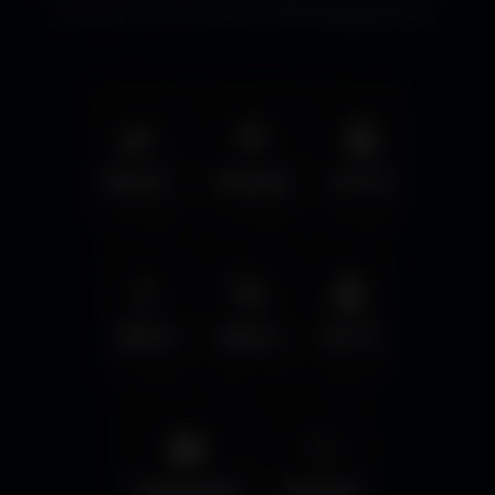
immersifs et les écrans cinématographiques.
🌿
🦅
🤖
Nature
Animals
Sci-Fi
💧
🚀
🤖
Water
Space
Sci-Fi
🌆
✨
Cyberpunk
Fantasy