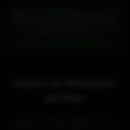
448 × 896
🖥️ Votre écran :
pixels (Vertical)
Pour accéder directement aux fonds d'écran
adaptés à votre format :
Voir les fonds d’écran adaptés
Explore les Wallpapers
par Style
Découvre les styles de wallpapers les plus
populaires pour les setups gaming, les bureaux