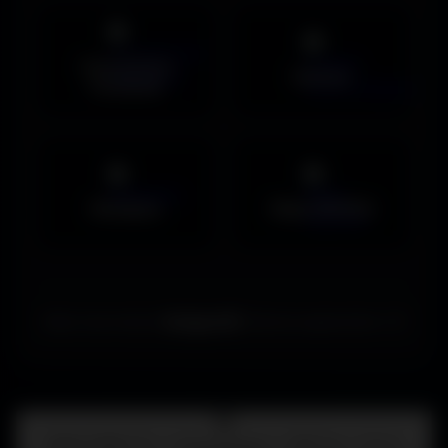
Couvertures
Humour
Facebook
Musiques
Maps MOHAA
Merci de choisir
Amigos3D
. Bonne exploration ! ✌️
Centre d'aide
FAQ • Choisir mon écran • WallForge • Astuces