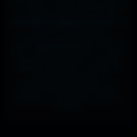
sur ta tablette, ou même en 7680x4320 (8K) sur
ton magnifique écran OLED, tout est prévu.
J'ai des milliers de wallpapers HD, 4K et 8K
, tous
100% gratuits et sans watermark.
Si comme moi tu as la flemme de chercher, la
fonction
"Choisir mon écran"
fait le boulot à ta
place : tu sélectionnes ton modèle, et il t'affiche
les formats parfaits. Résultat ? Un affichage
impeccable, sans étirement ni recadrage, pour
des setups gaming immersifs, une
personnalisation desktop poussée, ou une
expérience cinématographique incroyable.
Télécharge en un clic et sublime ton écran dès
maintenant.