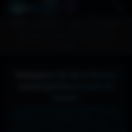
A
migos
3D
Accueil
Couv. Facebook
Fonds d'écran
Avatars
Images sans fond
Humour
Maps MoHaa
Musiques
Contact
Wallpapers 4K, 5K et 8K pour
setups gaming et écrans de
bureau
Tu cherches le fond d'écran parfait pour ton
écran ?
Ici, pas de mauvaise surprise : que tu sois
en 1920x1080 (Full HD) sur ton PC gamer, en
1366x768 sur ton ancien portable, en 2732x2048