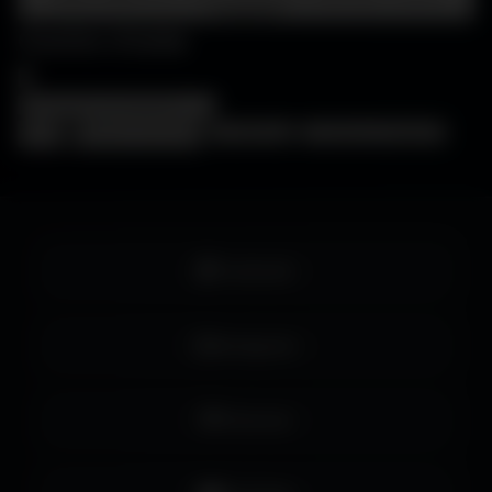
Amigos3D
Centre d'aide
×
❓
FAQ
🖥️
Choisir mon écran
🎨
WallForge
💡
Astuces Amigos3D
Facebook
Instagram
Pinterest