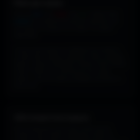
Filtrer par couleur.
Envie de
bleu
? De
rouge
? De
vert
? Utilise le filtre
couleur
pour dénicher les fonds qui matchent avec
ton humeur, ta marque ou ton setup. 16 couleurs
disponibles.
Tu peux aussi explorer les wallpapers par ambiance
ou style visuel : gaming, cyberpunk, anime, paysages,
espace, voitures, minimalisme, fantasy et bien d'autres
univers. Parfois tu ne cherches pas une couleur
précise... juste une image qui dégage exactement la
bonne vibe.
100% Gratuit. Pour toujours.
Pas de watermark, pas de frais cachés, pas de
compte à créer. Cherche, télécharge, profite. De