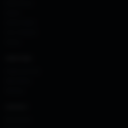
Fonds d'écran
Avatars
Avatars Créator
Couv. Facebook
Humour
CRÉATIONS
Images sans fond
Maps MoHaa
Musiques
CONTACT
Me contacter