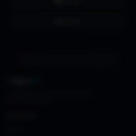
YouTube
LinkedIn
échange de bannière gratuite !
Ton site ici ?
A
migos
3D
La référence mondiale des fonds d'écran et
ressources graphiques.
NAVIGATION
Accueil