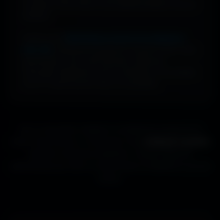
nouveaux fonds d’écran sont ajoutés plusieurs fois par
semaine.
Profite d’une
bibliothèque massive de wallpapers
ultra-HD
, entièrement gratuite et ouverte à tous. Sans
abonnement, sans carte bancaire. Idéal pour
renouveler l’apparence de ton ordinateur, ton portable
ou ta TV aussi souvent que tu le souhaites.
Que tu sois gamer, designer ou simplement passionné de
beaux fonds d’écran, tu trouveras ici des
wallpapers gratuits
adaptés à toutes les résolutions. Chaque image est
sélectionnée pour offrir un rendu propre et détaillé sur tous les
écrans.