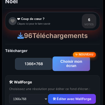
Noel
❤️ Coup de cœur ?
6
Cliquez ici pour le faire savoir
VOTES
96
Téléchargements
Télécharger
Choisir mon
1366x768
écran
🛠 WallForge
Choisissez une résolution pour éditer ce fond d'écran :
🛠 Éditer avec WallForge