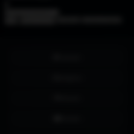
×
❓
FAQ
🖥️
Choisir mon écran
🎨
WallForge
💡
Astuces Amigos3D
Facebook
Instagram
Pinterest
YouTube