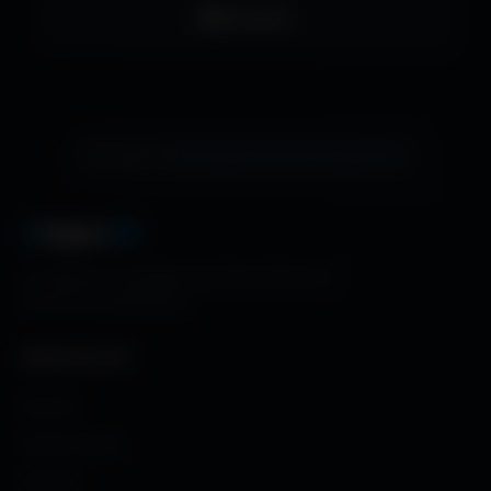
LinkedIn
échange de bannière gratuite !
Ton site ici ?
A
migos
3D
La référence mondiale des fonds d'écran et
ressources graphiques.
NAVIGATION
Accueil
Fonds d'écran
Avatars