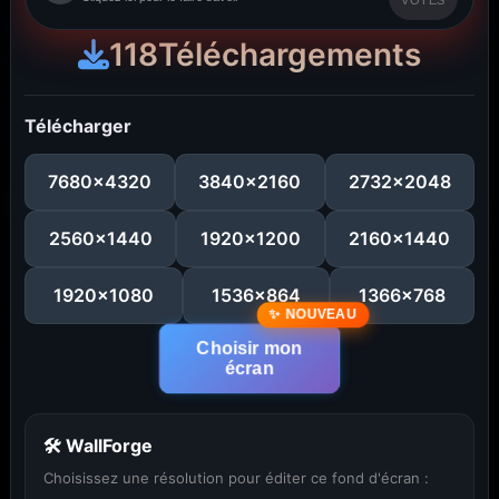
VOTES
118
Téléchargements
Télécharger
7680x4320
3840x2160
2732x2048
2560x1440
1920x1200
2160x1440
1920x1080
1536x864
1366x768
Choisir mon
écran
🛠 WallForge
Choisissez une résolution pour éditer ce fond d'écran :
...
1
2
3
4
5
29