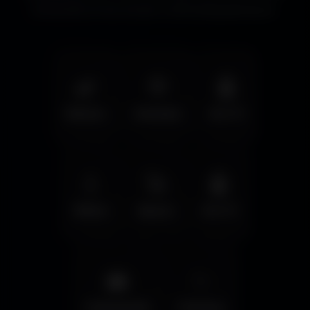
immersifs et les écrans cinématographiques.
🌿
🦅
🤖
Nature
Animals
Sci-Fi
💧
🚀
🤖
Water
Space
Sci-Fi
🌆
✨
Cyberpunk
Fantasy