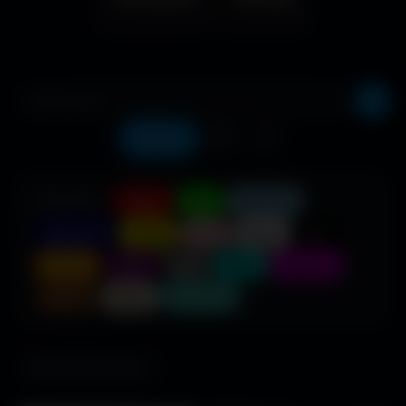
Récents
❤️
⬇️
COULEUR :
Rouge
Vert
Bleu clair
Bleu foncé
Jaune
Rose
Blanc
Noir
Orange
Violet
Gris
Cyan
Magenta
Marron
Beige
Turquoise
685 fonds d'écran