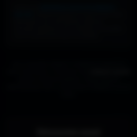
Profite d’une
bibliothèque massive de wallpapers
ultra-HD
, entièrement gratuite et ouverte à tous. Sans
abonnement, sans carte bancaire. Idéal pour
renouveler l’apparence de ton ordinateur, ton portable
ou ta TV aussi souvent que tu le souhaites.
Que tu sois gamer, designer ou simplement passionné de
beaux fonds d’écran, tu trouveras ici des
wallpapers gratuits
adaptés à toutes les résolutions. Chaque image est
sélectionnée pour offrir un rendu propre et détaillé sur tous les
écrans.
Découvrez aussi