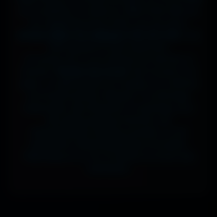
sur ta tablette, ou même en 7680x4320 (8K) sur
ton magnifique écran OLED, tout est prévu.
J'ai des milliers de wallpapers HD, 4K et 8K
, tous
100% gratuits et sans watermark.
Si comme moi tu as la flemme de chercher, la
fonction
"Choisir mon écran"
fait le boulot à ta
place : tu sélectionnes ton modèle, et il t'affiche
les formats parfaits. Résultat ? Un affichage
impeccable, sans étirement ni recadrage, pour
des setups gaming immersifs, une
personnalisation desktop poussée, ou une
expérience cinématographique incroyable.
Télécharge en un clic et sublime ton écran dès
maintenant.