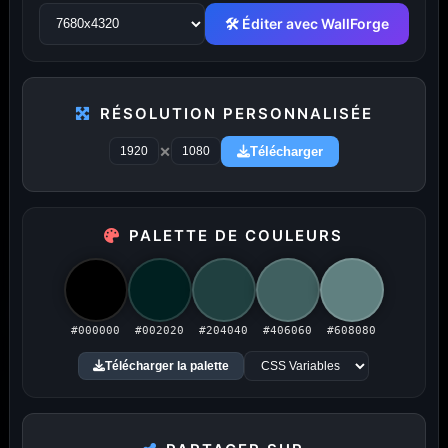
🛠 Éditer avec WallForge
PUBLICITÉ
RÉSOLUTION PERSONNALISÉE
×
Télécharger
Publicité désactivée (cookies refusés)
PALETTE DE COULEURS
Amigos3D — La destination ultime
#000000
#002020
#204040
#406060
#608080
pour choisir un fond d'écran.
Télécharger la palette
Du HD à la 8K — Du plus petit au plus grand écran.
Littéralement.