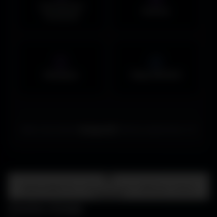
Couvertures
Humour
Facebook
Musiques
Maps MOHAA
Merci de choisir
Amigos3D
. Bonne exploration ! ✌️
Centre d'aide
FAQ • Choisir mon écran • WallForge • Astuces
Amigos3D
Centre d'aide