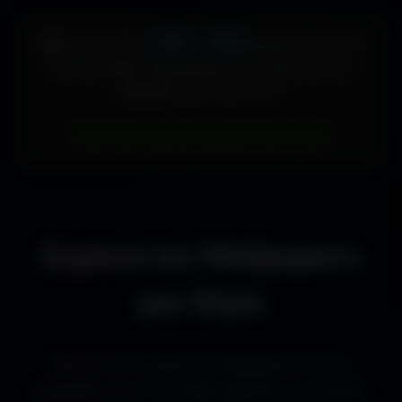
448 × 896
🖥️ Votre écran :
pixels (Vertical)
Pour accéder directement aux fonds d'écran
adaptés à votre format :
Voir les fonds d’écran adaptés
Explore les Wallpapers
par Style
Découvre les styles de wallpapers les plus
populaires pour les setups gaming, les bureaux