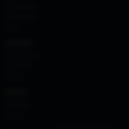
Avatars Créator
Couv. Facebook
Humour
CRÉATIONS
Images sans fond
Maps MoHaa
Musiques
CONTACT
Me contacter
À propos