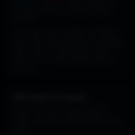
couleur
pour dénicher les fonds qui matchent avec
ton humeur, ta marque ou ton setup. 16 couleurs
disponibles.
Tu peux aussi explorer les wallpapers par ambiance
ou style visuel : gaming, cyberpunk, anime, paysages,
espace, voitures, minimalisme, fantasy et bien d'autres
univers. Parfois tu ne cherches pas une couleur
précise... juste une image qui dégage exactement la
bonne vibe.
100% Gratuit. Pour toujours.
Pas de watermark, pas de frais cachés, pas de
compte à créer. Cherche, télécharge, profite. De
nouveaux fonds d’écran sont ajoutés plusieurs fois par
semaine.