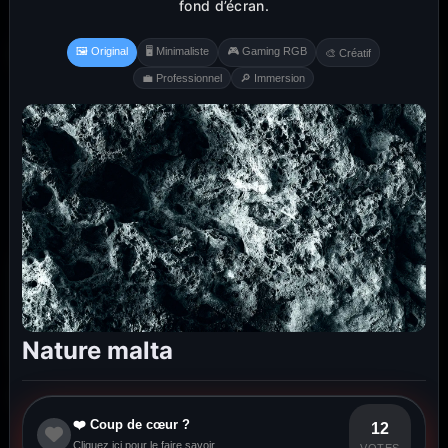
fond d’écran.
🖼️ Original
🖥️ Minimaliste
🎮 Gaming RGB
🎨 Créatif
💼 Professionnel
🔎 Immersion
Nature malta
❤️ Coup de cœur ?
12
Cliquez ici pour le faire savoir