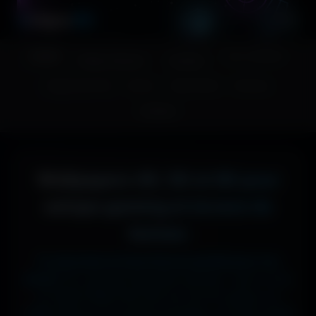
A
migos
3D
Accueil
Couv. Facebook
Fonds d'écran
Avatars
Images sans fond
Humour
Maps MoHaa
Musiques
Contact
Wallpapers 4K, 5K et 8K pour
setups gaming et écrans de
bureau
Tu cherches le fond d'écran parfait pour ton
écran ?
Ici, pas de mauvaise surprise : que tu sois
en 1920x1080 (Full HD) sur ton PC gamer, en
1366x768 sur ton ancien portable, en 2732x2048