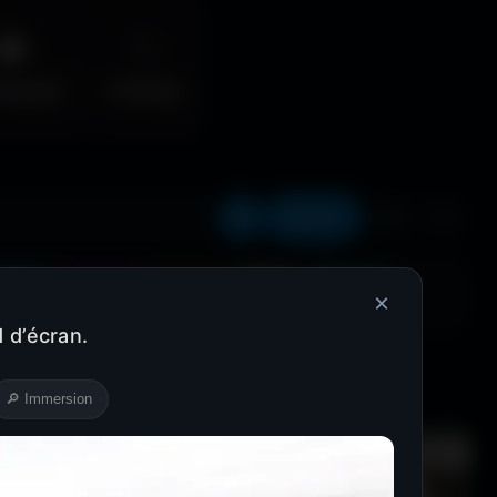
🌆
✨
erpunk
Fantasy
Récents
❤️
⬇️
Cyan
Magenta
Marron
Beige
Turquoise
×
 d’écran.
🔎 Immersion