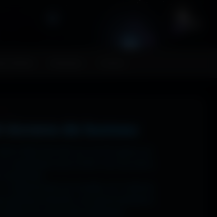
FR
ps MoHaa
Musiques
Contact
t écrans de bureau
 1920x1080 (Full HD) sur ton PC gamer, en
n magnifique écran OLED, tout est prévu.
ns watermark.
: tu sélectionnes ton modèle, et il t'affiche
ups gaming immersifs, une personnalisation
 sublime ton écran dès maintenant.