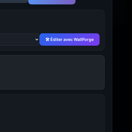
🛠 Éditer avec WallForge