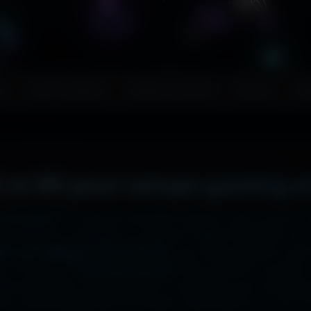
s
Couv. Facebook
Images sans fond
Humour
Ma
 et 8K pour setups gaming e
 ton écran ?
Ici, pas de mauvaise surprise : que tu sois en
2x2048 sur ta tablette, ou même en 7680x4320 (8K) sur to
liers de wallpapers HD, 4K et 8K
, tous 100% gratuits et sa
, la fonction
"Choisir mon écran"
fait le boulot à ta place 
hage impeccable, sans étirement ni recadrage, pour des set
e cinématographique incroyable. Télécharge en un clic et