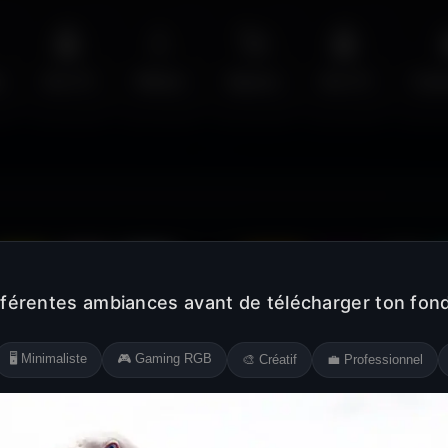
🤖
💧
🚀
🤖
s
Sci-Fi
Water
Space
Sci-Fi
Cyb
Jaune
Rose
Blanc
Noir
Orange
Violet
Gris
fférentes ambiances avant de télécharger ton fond
🖥️ Minimaliste
🎮 Gaming RGB
🎨 Créatif
💼 Professionnel