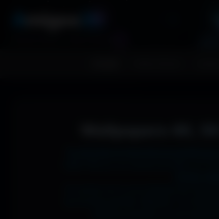
A
migos
3D
RESSOURCES GRAPHIQUES
Accueil
Fonds d'écran
Avatar
Wallpapers 4K, 5K
Tu cherches le fond d'écran parfait pour
1366x768 sur ton ancien portable, en 273
J'ai des mil
Si comme moi tu as la flemme de chercher
les formats parfaits. Résultat ? Un affic
desktop poussée, ou une expérienc