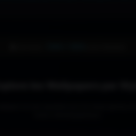
1344 × 1024
🖥️ Votre écran :
pixels (Standard)
xplore les Wallpapers par Sty
llpapers les plus populaires pour les setups gaming, le
écrans cinématographiques.