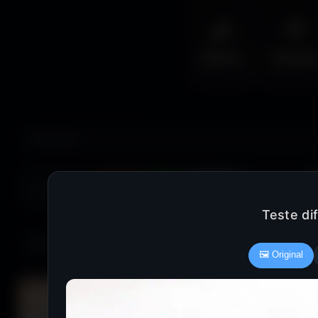
🌿
🦅
Nature
Animal
COULEUR :
Rouge
Vert
Bleu clair
Bleu foncé
Teste di
686 fonds d'écran
🖼️ Original