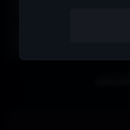
Envie de
bleu
? De
rouge
? De
vert
? Utilise le filtre
couleur
matchent avec ton humeur, ta marque ou ton setup. 16 coule
Tu peux aussi explorer les wallpapers par ambiance ou style
anime, paysages, espace, voitures, minimalisme, fantasy et b
Parfois tu ne cherches pas une couleur précise... juste une
exactement la bonne vibe.
Que tu sois ga
wallpapers gratui