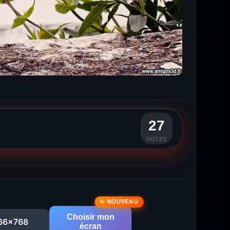
27
VOTES
Choisir mon
66x768
écran