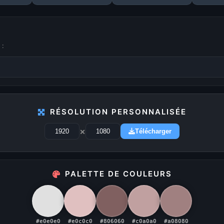
 :
1
2
3
4
5
...
29
RÉSOLUTION PERSONNALISÉE
PUBLICITÉ
×
Télécharger
Publicité désactivée (cookies refusés)
PALETTE DE COULEURS
#e0e0e0
#e0c0c0
#806060
#c0a0a0
#a08080