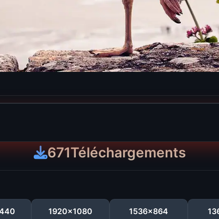
671
Téléchargements
440
1920x1080
1536x864
13