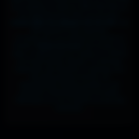
sur ta tablette, ou même en 7680x4320 (8K) sur
ton magnifique écran OLED, tout est prévu.
J'ai des milliers de wallpapers HD, 4K et 8K
, tous
100% gratuits et sans watermark.
Si comme moi tu as la flemme de chercher, la
fonction
"Choisir mon écran"
fait le boulot à ta
place : tu sélectionnes ton modèle, et il t'affiche
les formats parfaits. Résultat ? Un affichage
impeccable, sans étirement ni recadrage, pour
des setups gaming immersifs, une
personnalisation desktop poussée, ou une
expérience cinématographique incroyable.
Télécharge en un clic et sublime ton écran dès
maintenant.