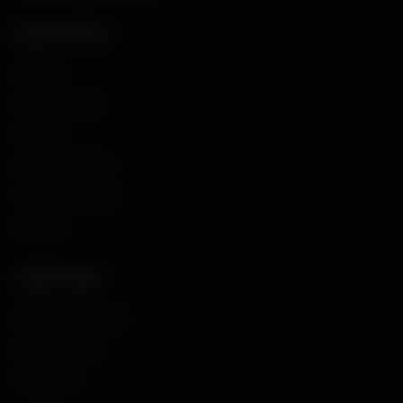
NAVIGATION
Accueil
Fonds d'écran
Avatars
Avatars Créator
Couv. Facebook
Humour
CRÉATIONS
Images sans fond
Maps MoHaa
Musiques