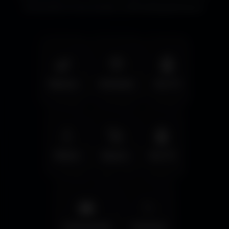
immersifs et les écrans cinématographiques.
🌿
🦅
🤖
Nature
Animals
Sci-Fi
💧
🚀
🤖
Water
Space
Sci-Fi
🌆
✨
Cyberpunk
Fantasy