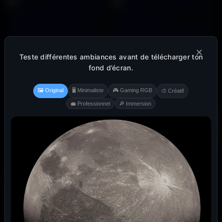
×
Teste différentes ambiances avant de télécharger ton
fond d’écran.
🖼️ Original
🖥️ Minimaliste
🎮 Gaming RGB
🎨 Créatif
💼 Professionnel
🔎 Immersion