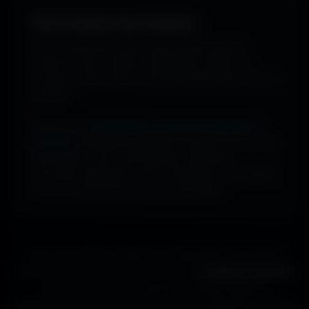
100% Gratuit. Pour toujours.
Pas de watermark, pas de frais cachés, pas de
compte à créer. Cherche, télécharge, profite. De
nouveaux fonds d’écran sont ajoutés plusieurs fois par
semaine.
Profite d’une
bibliothèque massive de wallpapers
ultra-HD
, entièrement gratuite et ouverte à tous. Sans
abonnement, sans carte bancaire. Idéal pour
renouveler l’apparence de ton ordinateur, ton portable
ou ta TV aussi souvent que tu le souhaites.
Que tu sois gamer, designer ou simplement passionné de
beaux fonds d’écran, tu trouveras ici des
wallpapers gratuits
adaptés à toutes les résolutions. Chaque image est
sélectionnée pour offrir un rendu propre et détaillé sur tous les