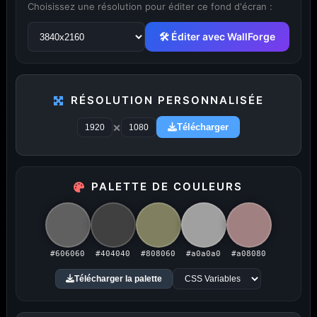
Choisissez une résolution pour éditer ce fond d'écran :
🛠 Éditer avec WallForge
RÉSOLUTION PERSONNALISÉE
...
1
2
3
4
5
29
×
Télécharger
PALETTE DE COULEURS
PUBLICITÉ
Publicité désactivée (cookies refusés)
#606060
#404040
#808060
#a0a0a0
#a08080
Télécharger la palette