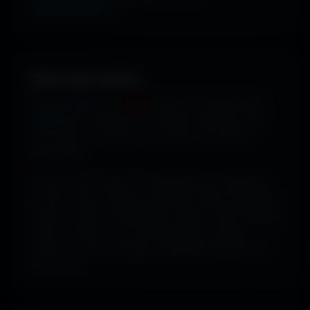
supplémentaires
.
Filtrer par couleur.
Envie de
bleu
? De
rouge
? De
vert
? Utilise le filtre
couleur
pour dénicher les fonds qui matchent avec
ton humeur, ta marque ou ton setup. 16 couleurs
disponibles.
Tu peux aussi explorer les wallpapers par ambiance
ou style visuel : gaming, cyberpunk, anime, paysages,
espace, voitures, minimalisme, fantasy et bien d'autres
univers. Parfois tu ne cherches pas une couleur
précise... juste une image qui dégage exactement la
bonne vibe.