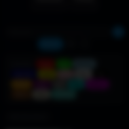
Récents
❤️
⬇️
COULEUR :
Rouge
Vert
Bleu clair
Bleu foncé
Jaune
Rose
Blanc
Noir
Orange
Violet
Gris
Cyan
Magenta
Marron
Beige
Turquoise
685 fonds d'écran