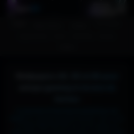
A
migos
3D
Accueil
Couv. Facebook
Fonds d'écran
Avatars
Images sans fond
Humour
Maps MoHaa
Musiques
Contact
Wallpapers 4K, 5K et 8K pour
setups gaming et écrans de
bureau
Tu cherches le fond d'écran parfait pour ton
écran ?
Ici, pas de mauvaise surprise : que tu sois
en 1920x1080 (Full HD) sur ton PC gamer, en
1366x768 sur ton ancien portable, en 2732x2048