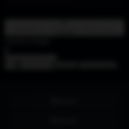
Centre d'aide
FAQ • Choisir mon écran • WallForge • Astuces
Amigos3D
Centre d'aide
×
❓
FAQ
🖥️
Choisir mon écran
🎨
WallForge
💡
Astuces Amigos3D
Facebook
Instagram