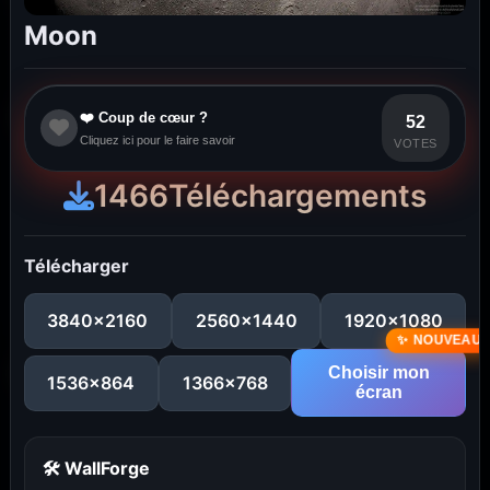
Moon
❤️ Coup de cœur ?
52
Cliquez ici pour le faire savoir
VOTES
1466
Téléchargements
Télécharger
3840x2160
2560x1440
1920x1080
Choisir mon
1536x864
1366x768
écran
🛠 WallForge