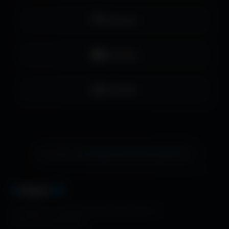
Pinterest
YouTube
LinkedIn
échange de bannière gratuite !
Ton site ici ?
A
migos
3D
La référence mondiale des fonds d'écran et
ressources graphiques.