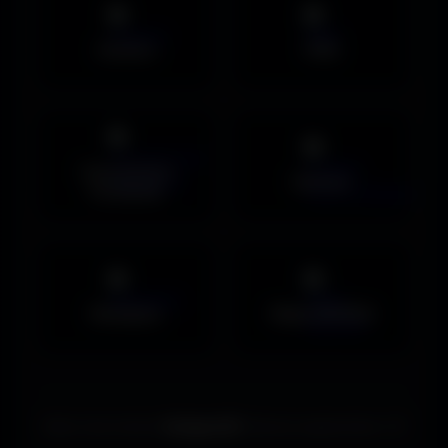
Avatars
PNG
Couvertures
Humour
Facebook
Musiques
Maps MOHAA
Merci de choisir
Amigos3D
. Bonne exploration ! ✌️