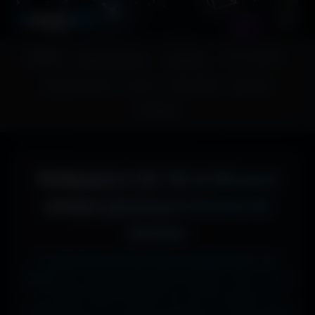
A
migos
3D
Accueil
Couv. Facebook
Fonds d'écran
Avatars
Images sans fond
Humour
Maps MoHaa
Musiques
Contact
Wallpapers 4K, 5K et 8K pour
setups gaming et écrans de
bureau
Tu cherches le fond d'écran parfait pour ton
écran ?
Ici, pas de mauvaise surprise : que tu sois
en 1920x1080 (Full HD) sur ton PC gamer, en
1366x768 sur ton ancien portable, en 2732x2048