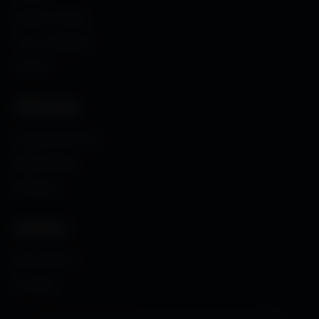
Avatars Créator
Couv. Facebook
Humour
CRÉATIONS
Images sans fond
Maps MoHaa
Musiques
CONTACT
Me contacter
À propos