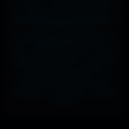
sur ta tablette, ou même en 7680x4320 (8K) sur
ton magnifique écran OLED, tout est prévu.
J'ai des milliers de wallpapers HD, 4K et 8K
, tous
100% gratuits et sans watermark.
Si comme moi tu as la flemme de chercher, la
fonction
"Choisir mon écran"
fait le boulot à ta
place : tu sélectionnes ton modèle, et il t'affiche
les formats parfaits. Résultat ? Un affichage
impeccable, sans étirement ni recadrage, pour
des setups gaming immersifs, une
personnalisation desktop poussée, ou une
expérience cinématographique incroyable.
Télécharge en un clic et sublime ton écran dès
maintenant.