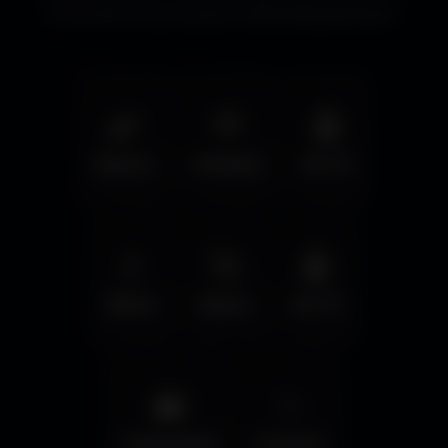
immersifs et les écrans cinématographiques.
🌿
🦅
🤖
Nature
Animals
Sci-Fi
💧
🚀
🤖
Water
Space
Sci-Fi
🌆
✨
Cyberpunk
Fantasy