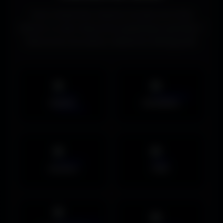
Vous recherchez d’autres formats de fonds
d’écran ou des ressources graphiques gratuites ?
Découvrez les autres collections d’Amigos3D.
Mobile
UltraWide
Avatars
PNG