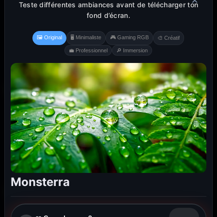
×
Teste différentes ambiances avant de télécharger ton
fond d’écran.
🖼️ Original
🖥️ Minimaliste
🎮 Gaming RGB
🎨 Créatif
💼 Professionnel
🔎 Immersion
Monsterra