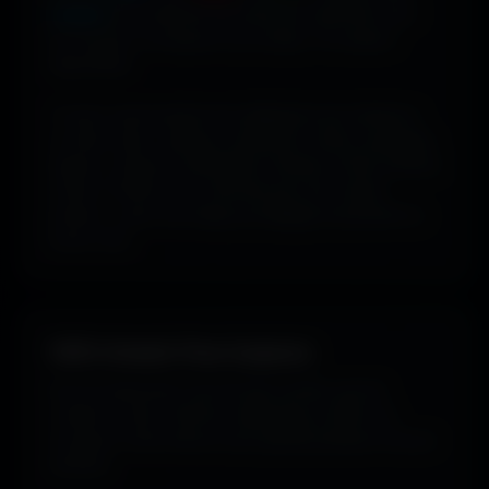
couleur
pour dénicher les fonds qui matchent avec
ton humeur, ta marque ou ton setup. 16 couleurs
disponibles.
Tu peux aussi explorer les wallpapers par ambiance
ou style visuel : gaming, cyberpunk, anime, paysages,
espace, voitures, minimalisme, fantasy et bien d'autres
univers. Parfois tu ne cherches pas une couleur
précise... juste une image qui dégage exactement la
bonne vibe.
100% Gratuit. Pour toujours.
Pas de watermark, pas de frais cachés, pas de
compte à créer. Cherche, télécharge, profite. De
nouveaux fonds d’écran sont ajoutés plusieurs fois par
semaine.