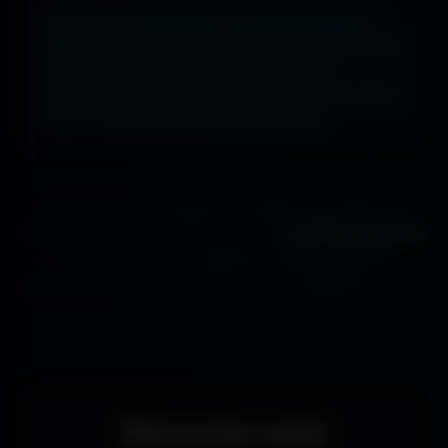
Profite d’une
bibliothèque massive de wallpapers
ultra-HD
, entièrement gratuite et ouverte à tous. Sans
abonnement, sans carte bancaire. Idéal pour
renouveler l’apparence de ton ordinateur, ton portable
ou ta TV aussi souvent que tu le souhaites.
Que tu sois gamer, designer ou simplement passionné de
beaux fonds d’écran, tu trouveras ici des
wallpapers gratuits
adaptés à toutes les résolutions. Chaque image est
sélectionnée pour offrir un rendu propre et détaillé sur tous les
écrans.
Découvrez aussi