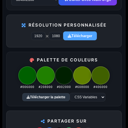
RÉSOLUTION PERSONNALISÉE
PUBLICITÉ
×
Télécharger
Publicité désactivée (cookies refusés)
PALETTE DE COULEURS
Amigos3D — La destination ultime
#006000
#208000
#002000
#608000
#406000
Télécharger la palette
pour choisir un fond d'écran.
Du HD à la 8K — Du plus petit au plus grand écran.
Littéralement.
PARTAGER SUR