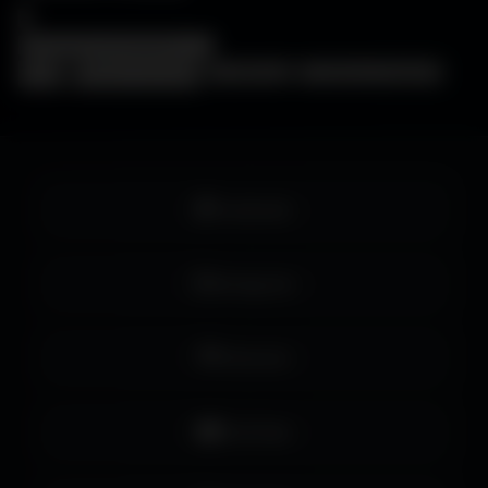
×
❓
FAQ
🖥️
Choisir mon écran
🎨
WallForge
💡
Astuces Amigos3D
Facebook
Instagram
Pinterest
YouTube