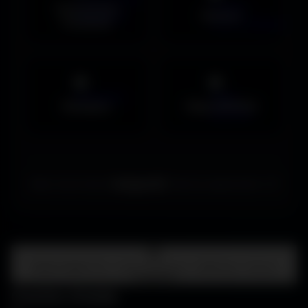
Couvertures
Humour
Facebook
Musiques
Maps MOHAA
Merci de choisir
Amigos3D
. Bonne exploration ! ✌️
Centre d'aide
FAQ • Choisir mon écran • WallForge • Astuces
Amigos3D
Centre d'aide