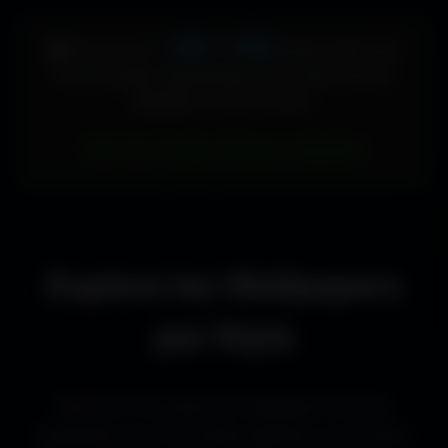
448 × 896
🖥️ Votre écran :
pixels (Vertical)
Pour accéder directement aux fonds d'écran
adaptés à votre format :
Voir les fonds d’écran adaptés
Explore les Wallpapers
par Style
Découvre les styles de wallpapers les plus
populaires pour les setups gaming, les bureaux