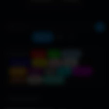
Récents
❤️
⬇️
COULEUR :
Rouge
Vert
Bleu clair
Bleu foncé
Jaune
Rose
Blanc
Noir
Orange
Violet
Gris
Cyan
Magenta
Marron
Beige
Turquoise
685 fonds d'écran