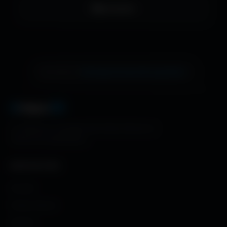
LinkedIn
échange de bannière gratuite !
Ton site ici ?
A
migos
3D
La référence mondiale des fonds d'écran et
ressources graphiques.
NAVIGATION
Accueil
Fonds d'écran
Avatars