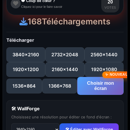
❤️ Coup de cœur ?
20
Cliquez ici pour le faire savoir
VOTES
168
Téléchargements
Télécharger
3840x2160
2732x2048
2560x1440
1920x1200
2160x1440
1920x1080
Choisir mon
1536x864
1366x768
écran
🛠 WallForge
Choisissez une résolution pour éditer ce fond d'écran :
...
1
2
3
4
5
29
🛠 Éditer avec WallForge