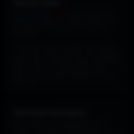
Filtrer par couleur.
Envie de
bleu
? De
rouge
? De
vert
? Utilise le filtre
couleur
pour dénicher les fonds qui matchent avec
ton humeur, ta marque ou ton setup. 16 couleurs
disponibles.
Tu peux aussi explorer les wallpapers par ambiance
ou style visuel : gaming, cyberpunk, anime, paysages,
espace, voitures, minimalisme, fantasy et bien d'autres
univers. Parfois tu ne cherches pas une couleur
précise... juste une image qui dégage exactement la
bonne vibe.
100% Gratuit. Pour toujours.
Pas de watermark, pas de frais cachés, pas de
compte à créer. Cherche, télécharge, profite. De