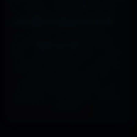
sur ta tablette, ou même en 7680x4320 (8K) sur
ton magnifique écran OLED, tout est prévu.
J'ai des milliers de wallpapers HD, 4K et 8K
, tous
100% gratuits et sans watermark.
Si comme moi tu as la flemme de chercher, la
fonction
"Choisir mon écran"
fait le boulot à ta
place : tu sélectionnes ton modèle, et il t'affiche
les formats parfaits. Résultat ? Un affichage
impeccable, sans étirement ni recadrage, pour
des setups gaming immersifs, une
personnalisation desktop poussée, ou une
expérience cinématographique incroyable.
Télécharge en un clic et sublime ton écran dès
maintenant.