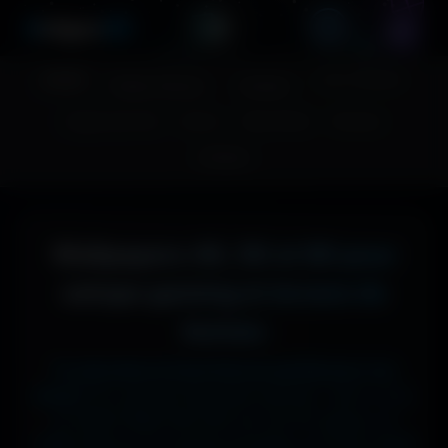
A
migos
3D
Accueil
Couv. Facebook
Fonds d'écran
Avatars
Images sans fond
Humour
Maps MoHaa
Musiques
Contact
Wallpapers 4K, 5K et 8K pour
setups gaming et écrans de
bureau
Tu cherches le fond d'écran parfait pour ton
écran ?
Ici, pas de mauvaise surprise : que tu sois
en 1920x1080 (Full HD) sur ton PC gamer, en
1366x768 sur ton ancien portable, en 2732x2048