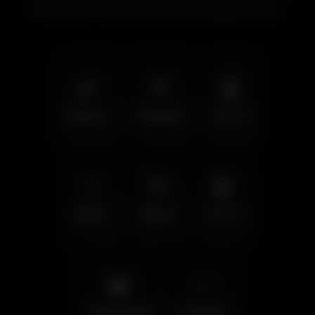
immersifs et les écrans cinématographiques.
🌿
🦅
🤖
Nature
Animals
Sci-Fi
💧
🚀
🤖
Water
Space
Sci-Fi
🌆
✨
Cyberpunk
Fantasy