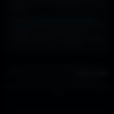
nouveaux fonds d’écran sont ajoutés plusieurs fois par
semaine.
Profite d’une
bibliothèque massive de wallpapers
ultra-HD
, entièrement gratuite et ouverte à tous. Sans
abonnement, sans carte bancaire. Idéal pour
renouveler l’apparence de ton ordinateur, ton portable
ou ta TV aussi souvent que tu le souhaites.
Que tu sois gamer, designer ou simplement passionné de
beaux fonds d’écran, tu trouveras ici des
wallpapers gratuits
adaptés à toutes les résolutions. Chaque image est
sélectionnée pour offrir un rendu propre et détaillé sur tous les
écrans.