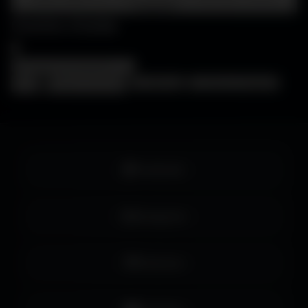
Amigos3D
Centre d'aide
×
❓
FAQ
🖥️
Choisir mon écran
🎨
WallForge
💡
Astuces Amigos3D
Facebook
Instagram
Pinterest