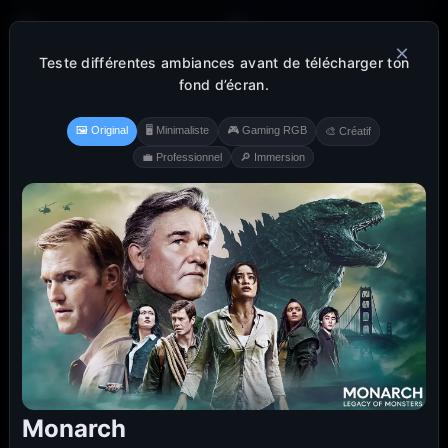
×
Teste différentes ambiances avant de télécharger ton
fond d’écran.
🖼️ Original
🖥️ Minimaliste
🎮 Gaming RGB
🎨 Créatif
💼 Professionnel
🔎 Immersion
Monarch