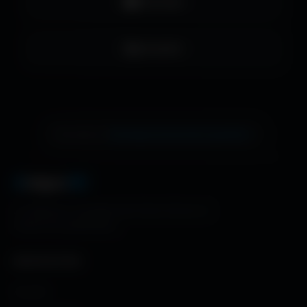
YouTube
LinkedIn
échange de bannière gratuite !
Ton site ici ?
A
migos
3D
La référence mondiale des fonds d'écran et
ressources graphiques.
NAVIGATION
Accueil