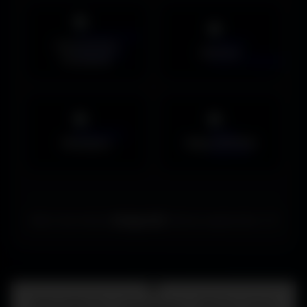
Couvertures
Humour
Facebook
Musiques
Maps MOHAA
Merci de choisir
Amigos3D
. Bonne exploration ! ✌️
Centre d'aide
FAQ • Choisir mon écran • WallForge • Astuces