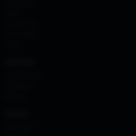
Fonds d'écran
Avatars
Avatars Créator
Couv. Facebook
Humour
CRÉATIONS
Images sans fond
Maps MoHaa
Musiques
CONTACT
Me contacter