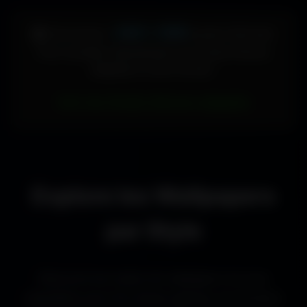
448 × 896
🖥️ Votre écran :
pixels (Vertical)
Pour accéder directement aux fonds d'écran
adaptés à votre format :
Voir les fonds d’écran adaptés
Explore les Wallpapers
par Style
Découvre les styles de wallpapers les plus
populaires pour les setups gaming, les bureaux