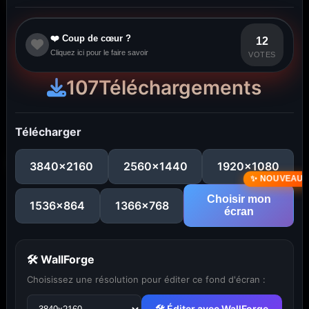
❤️ Coup de cœur ?
12
Cliquez ici pour le faire savoir
VOTES
107
Téléchargements
Télécharger
3840x2160
2560x1440
1920x1080
Choisir mon
1536x864
1366x768
écran
🛠 WallForge
Choisissez une résolution pour éditer ce fond d'écran :
🛠 Éditer avec WallForge