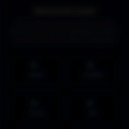
Découvrez aussi
Vous recherchez d’autres formats de fonds
d’écran ou des ressources graphiques gratuites ?
Découvrez les autres collections d’Amigos3D.
Mobile
UltraWide
Avatars
PNG