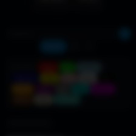
Récents
❤️
⬇️
COULEUR :
Rouge
Vert
Bleu clair
Bleu foncé
Jaune
Rose
Blanc
Noir
Orange
Violet
Gris
Cyan
Magenta
Marron
Beige
Turquoise
685 fonds d'écran