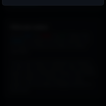
supplémentaires
.
Filtrer par couleur.
Envie de
bleu
? De
rouge
? De
vert
? Utilise le filtre
couleur
pour dénicher les fonds qui matchent avec
ton humeur, ta marque ou ton setup. 16 couleurs
disponibles.
Tu peux aussi explorer les wallpapers par ambiance
ou style visuel : gaming, cyberpunk, anime, paysages,
espace, voitures, minimalisme, fantasy et bien d'autres
univers. Parfois tu ne cherches pas une couleur
précise... juste une image qui dégage exactement la
bonne vibe.