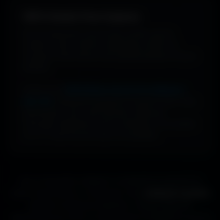
100% Gratuit. Pour toujours.
Pas de watermark, pas de frais cachés, pas de
compte à créer. Cherche, télécharge, profite. De
nouveaux fonds d’écran sont ajoutés plusieurs fois par
semaine.
Profite d’une
bibliothèque massive de wallpapers
ultra-HD
, entièrement gratuite et ouverte à tous. Sans
abonnement, sans carte bancaire. Idéal pour
renouveler l’apparence de ton ordinateur, ton portable
ou ta TV aussi souvent que tu le souhaites.
Que tu sois gamer, designer ou simplement passionné de
beaux fonds d’écran, tu trouveras ici des
wallpapers gratuits
adaptés à toutes les résolutions. Chaque image est
sélectionnée pour offrir un rendu propre et détaillé sur tous les