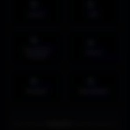
Avatars
PNG
Couvertures
Humour
Facebook
Musiques
Maps MOHAA
Merci de choisir
Amigos3D
. Bonne exploration ! ✌️