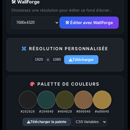
🛠 WallForge
Choisissez une résolution pour éditer ce fond d'écran :
🛠 Éditer avec WallForge
...
1
2
3
4
5
29
RÉSOLUTION PERSONNALISÉE
×
Télécharger
PUBLICITÉ
PALETTE DE COULEURS
Publicité désactivée (cookies refusés)
#202020
#204040
#404020
#806040
#a08040
Télécharger la palette