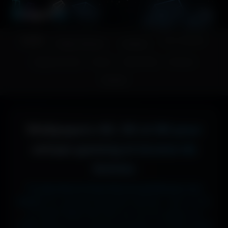
A
migos
3D
Accueil
Couv. Facebook
Fonds d'écran
Avatars
Images sans fond
Humour
Maps MoHaa
Musiques
Contact
Wallpapers 4K, 5K et 8K pour
setups gaming et écrans de
bureau
Tu cherches le fond d'écran parfait pour ton
écran ?
Ici, pas de mauvaise surprise : que tu sois
en 1920x1080 (Full HD) sur ton PC gamer, en
1366x768 sur ton ancien portable, en 2732x2048