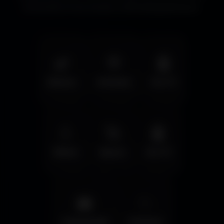
immersifs et les écrans cinématographiques.
🌿
🦅
🤖
Nature
Animals
Sci-Fi
💧
🚀
🤖
Water
Space
Sci-Fi
🌆
✨
Cyberpunk
Fantasy