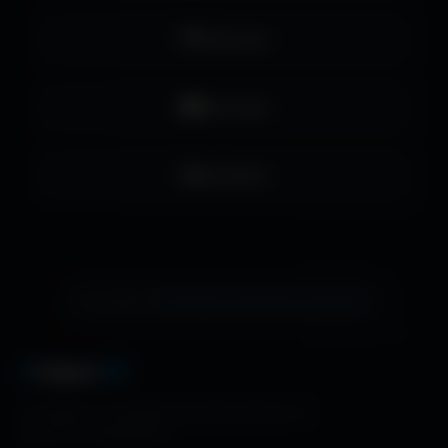
Pinterest
YouTube
LinkedIn
échange de bannière gratuite !
Ton site ici ?
A
migos
3D
La référence mondiale des fonds d'écran et
ressources graphiques.