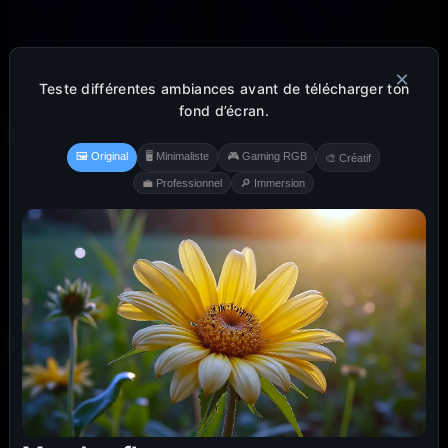
×
Teste différentes ambiances avant de télécharger ton
fond d’écran.
🖼️ Original
🖥️ Minimaliste
🎮 Gaming RGB
🎨 Créatif
💼 Professionnel
🔎 Immersion