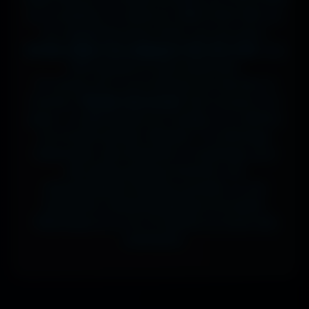
sur ta tablette, ou même en 7680x4320 (8K) sur
ton magnifique écran OLED, tout est prévu.
J'ai des milliers de wallpapers HD, 4K et 8K
, tous
100% gratuits et sans watermark.
Si comme moi tu as la flemme de chercher, la
fonction
"Choisir mon écran"
fait le boulot à ta
place : tu sélectionnes ton modèle, et il t'affiche
les formats parfaits. Résultat ? Un affichage
impeccable, sans étirement ni recadrage, pour
des setups gaming immersifs, une
personnalisation desktop poussée, ou une
expérience cinématographique incroyable.
Télécharge en un clic et sublime ton écran dès
maintenant.