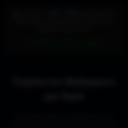
448 × 896
🖥️ Votre écran :
pixels (Vertical)
Pour accéder directement aux fonds d'écran
adaptés à votre format :
Voir les fonds d’écran adaptés
Explore les Wallpapers
par Style
Découvre les styles de wallpapers les plus
populaires pour les setups gaming, les bureaux