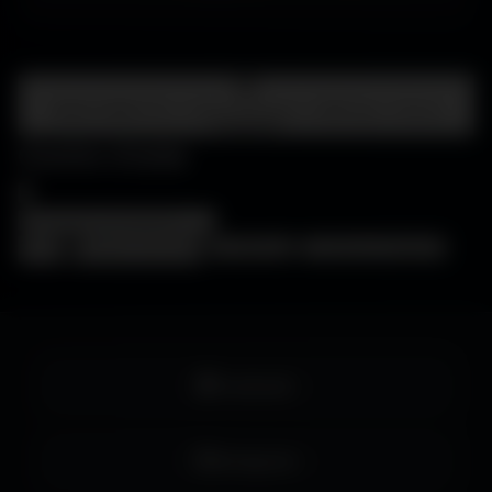
Centre d'aide
FAQ • Choisir mon écran • WallForge • Astuces
Amigos3D
Centre d'aide
×
❓
FAQ
🖥️
Choisir mon écran
🎨
WallForge
💡
Astuces Amigos3D
Facebook
Instagram