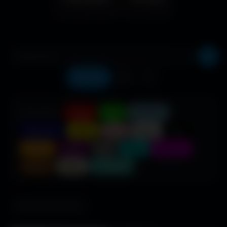
Récents
❤️
⬇️
COULEUR :
Rouge
Vert
Bleu clair
Bleu foncé
Jaune
Rose
Blanc
Noir
Orange
Violet
Gris
Cyan
Magenta
Marron
Beige
Turquoise
685 fonds d'écran