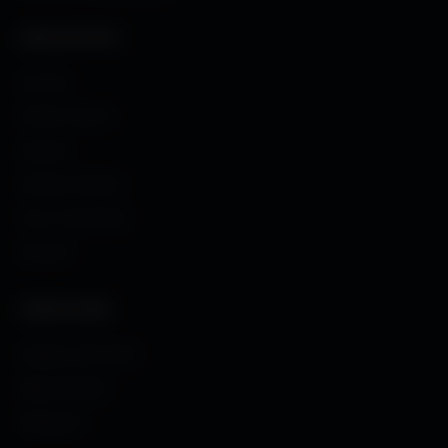
NAVIGATION
Accueil
Fonds d'écran
Avatars
Avatars Créator
Couv. Facebook
Humour
CRÉATIONS
Images sans fond
Maps MoHaa
Musiques