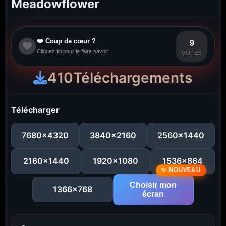
Meadowflower
❤️ Coup de cœur ?
9
Cliquez ici pour le faire savoir
VOTES
410
Téléchargements
Télécharger
7680x4320
3840x2160
2560x1440
2160x1440
1920x1080
1536x864
Choisir mon
1366x768
écran