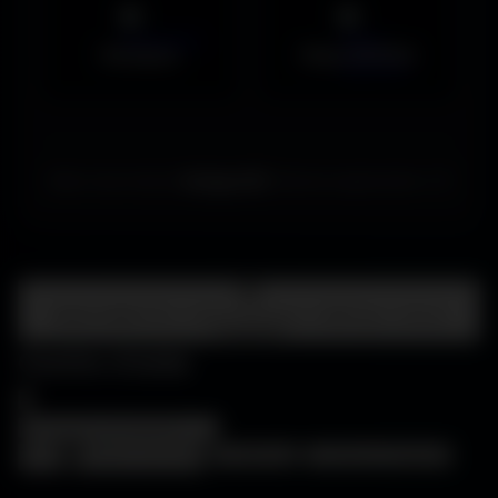
Musiques
Maps MOHAA
Merci de choisir
Amigos3D
. Bonne exploration ! ✌️
Centre d'aide
FAQ • Choisir mon écran • WallForge • Astuces
Amigos3D
Centre d'aide
×
❓
FAQ
🖥️
Choisir mon écran
🎨
WallForge
💡
Astuces Amigos3D