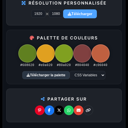
PUBLICITÉ
RÉSOLUTION PERSONNALISÉE
×
Publicité désactivée (cookies refusés)
Télécharger
PALETTE DE COULEURS
Amigos3D — La destination ultime
#608020
#e0a020
#80a020
#804040
#c06040
pour choisir un fond d'écran.
Télécharger la palette
Du HD à la 8K — Du plus petit au plus grand écran.
Littéralement.
PARTAGER SUR
Toutes les résolutions. Tous les écrans.
Je te propose des
fonds d'écran PC
du
1366×768