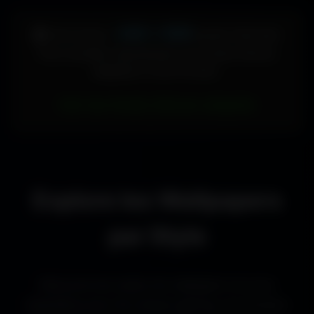
448 × 896
🖥️ Votre écran :
pixels (Vertical)
Pour accéder directement aux fonds d'écran
adaptés à votre format :
Voir les fonds d’écran adaptés
Explore les Wallpapers
par Style
Découvre les styles de wallpapers les plus
populaires pour les setups gaming, les bureaux