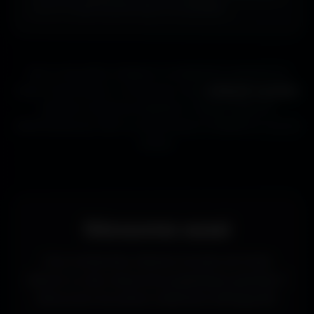
ou ta TV aussi souvent que tu le souhaites.
Que tu sois gamer, designer ou simplement passionné de
beaux fonds d’écran, tu trouveras ici des
wallpapers gratuits
adaptés à toutes les résolutions. Chaque image est
sélectionnée pour offrir un rendu propre et détaillé sur tous les
écrans.
Découvrez aussi
Vous recherchez d’autres formats de fonds
d’écran ou des ressources graphiques gratuites ?
Découvrez les autres collections d’Amigos3D.