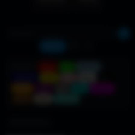
Récents
❤️
⬇️
COULEUR :
Rouge
Vert
Bleu clair
Bleu foncé
Jaune
Rose
Blanc
Noir
Orange
Violet
Gris
Cyan
Magenta
Marron
Beige
Turquoise
685 fonds d'écran