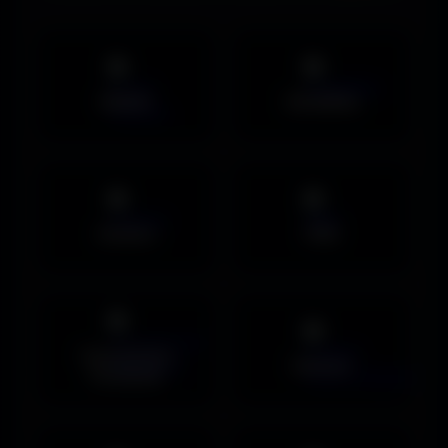
Mobile
UltraWide
Avatars
PNG
Couvertures
Humour
Facebook