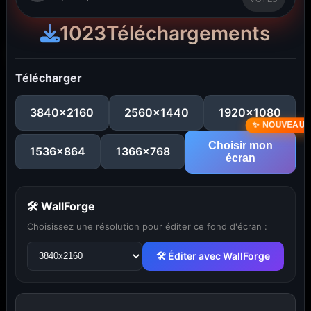
1023
Téléchargements
Télécharger
3840x2160
2560x1440
1920x1080
Choisir mon
1536x864
1366x768
écran
🛠 WallForge
Choisissez une résolution pour éditer ce fond d'écran :
...
1
2
3
4
5
29
🛠 Éditer avec WallForge