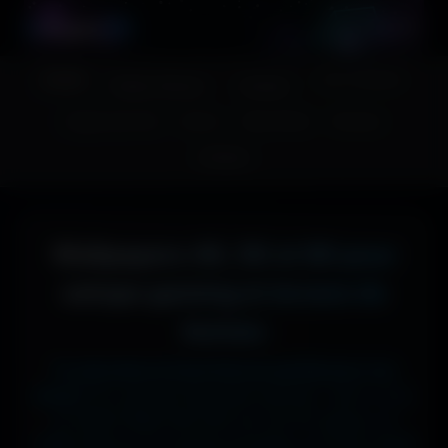
A
migos
3D
Accueil
Couv. Facebook
Fonds d'écran
Avatars
Images sans fond
Humour
Maps MoHaa
Musiques
Contact
Wallpapers 4K, 5K et 8K pour
setups gaming et écrans de
bureau
Tu cherches le fond d'écran parfait pour ton
écran ?
Ici, pas de mauvaise surprise : que tu sois
en 1920x1080 (Full HD) sur ton PC gamer, en
1366x768 sur ton ancien portable, en 2732x2048