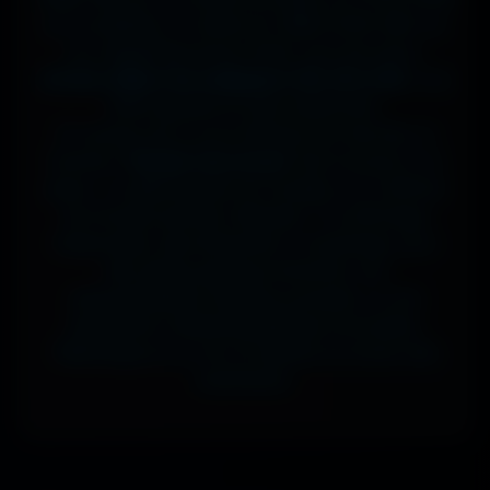
sur ta tablette, ou même en 7680x4320 (8K) sur
ton magnifique écran OLED, tout est prévu.
J'ai des milliers de wallpapers HD, 4K et 8K
, tous
100% gratuits et sans watermark.
Si comme moi tu as la flemme de chercher, la
fonction
"Choisir mon écran"
fait le boulot à ta
place : tu sélectionnes ton modèle, et il t'affiche
les formats parfaits. Résultat ? Un affichage
impeccable, sans étirement ni recadrage, pour
des setups gaming immersifs, une
personnalisation desktop poussée, ou une
expérience cinématographique incroyable.
Télécharge en un clic et sublime ton écran dès
maintenant.