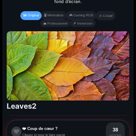
fond d’écran.
🖼️ Original
🖥️ Minimaliste
🎮 Gaming RGB
🎨 Créatif
💼 Professionnel
🔎 Immersion
Leaves2
❤️ Coup de cœur ?
38
Cliquez ici pour le faire savoir
VOTES