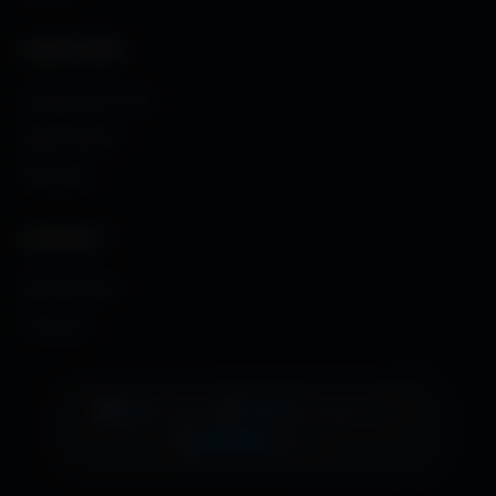
CRÉATIONS
Images sans fond
Maps MoHaa
Musiques
CONTACT
Me contacter
À propos
👁️
12
•
📊
1737
•
EN LIGNE
AUJOURD'HUI
🚀
482360
TOTAL