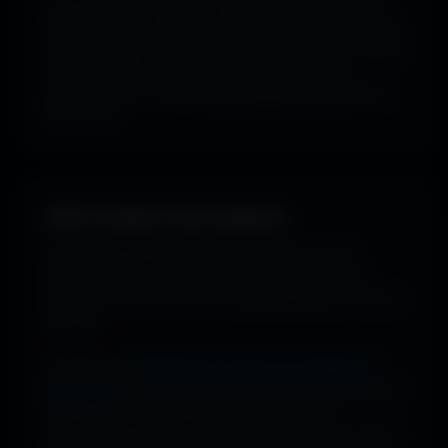
ou style visuel : gaming, cyberpunk, anime, paysages,
espace, voitures, minimalisme, fantasy et bien d'autres
univers. Parfois tu ne cherches pas une couleur
précise... juste une image qui dégage exactement la
bonne vibe.
100% Gratuit. Pour toujours.
Pas de watermark, pas de frais cachés, pas de
compte à créer. Cherche, télécharge, profite. De
nouveaux fonds d’écran sont ajoutés plusieurs fois par
semaine.
Profite d’une
bibliothèque massive de wallpapers
ultra-HD
, entièrement gratuite et ouverte à tous. Sans
abonnement, sans carte bancaire. Idéal pour
renouveler l’apparence de ton ordinateur, ton portable