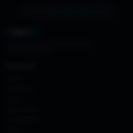
échange de bannière gratuite !
Ton site ici ?
A
migos
3D
La référence mondiale des fonds d'écran et
ressources graphiques.
NAVIGATION
Accueil
Fonds d'écran
Avatars
Avatars Créator
Couv. Facebook
Humour