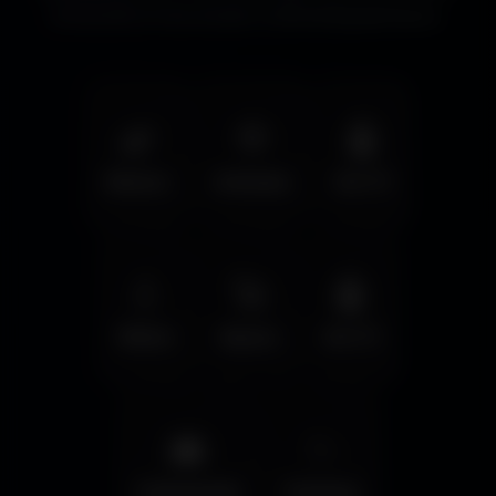
immersifs et les écrans cinématographiques.
🌿
🦅
🤖
Nature
Animals
Sci-Fi
💧
🚀
🤖
Water
Space
Sci-Fi
🌆
✨
Cyberpunk
Fantasy