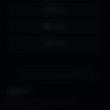
Pinterest
YouTube
LinkedIn
échange de bannière gratuite !
Ton site ici ?
A
migos
3D
La référence mondiale des fonds d'écran et
ressources graphiques.