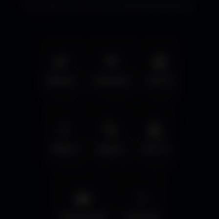
immersifs et les écrans cinématographiques.
🌿
🦅
🤖
Nature
Animals
Sci-Fi
💧
🚀
🤖
Water
Space
Sci-Fi
🌆
✨
Cyberpunk
Fantasy