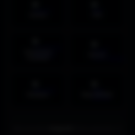
Avatars
PNG
Couvertures
Humour
Facebook
Musiques
Maps MOHAA
Merci de choisir
Amigos3D
. Bonne exploration ! ✌️