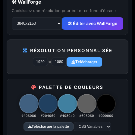
🛠 WallForge
Choisissez une résolution pour éditer ce fond d'écran :
🛠 Éditer avec WallForge
...
1
2
3
4
5
29
RÉSOLUTION PERSONNALISÉE
×
Télécharger
PUBLICITÉ
PALETTE DE COULEURS
Publicité désactivée (cookies refusés)
#406080
#204060
#4080a0
#606060
#000000
Télécharger la palette