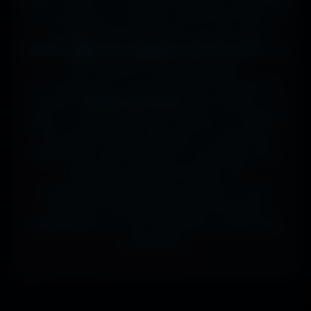
sur ta tablette, ou même en 7680x4320 (8K) sur
ton magnifique écran OLED, tout est prévu.
J'ai des milliers de wallpapers HD, 4K et 8K
, tous
100% gratuits et sans watermark.
Si comme moi tu as la flemme de chercher, la
fonction
"Choisir mon écran"
fait le boulot à ta
place : tu sélectionnes ton modèle, et il t'affiche
les formats parfaits. Résultat ? Un affichage
impeccable, sans étirement ni recadrage, pour
des setups gaming immersifs, une
personnalisation desktop poussée, ou une
expérience cinématographique incroyable.
Télécharge en un clic et sublime ton écran dès
maintenant.