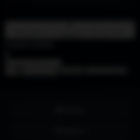
Centre d'aide
FAQ • Choisir mon écran • WallForge • Astuces
Amigos3D
Centre d'aide
×
❓
FAQ
🖥️
Choisir mon écran
🎨
WallForge
💡
Astuces Amigos3D
Facebook
Instagram