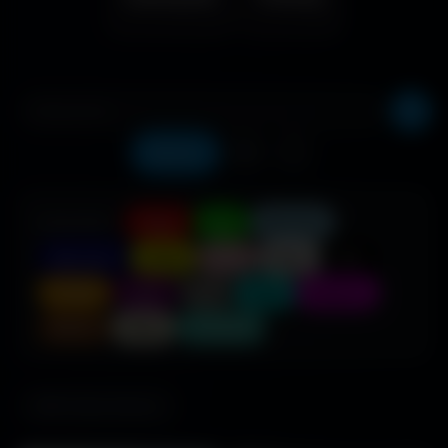
Récents
❤️
⬇️
COULEUR :
Rouge
Vert
Bleu clair
Bleu foncé
Jaune
Rose
Blanc
Noir
Orange
Violet
Gris
Cyan
Magenta
Marron
Beige
Turquoise
685 fonds d'écran