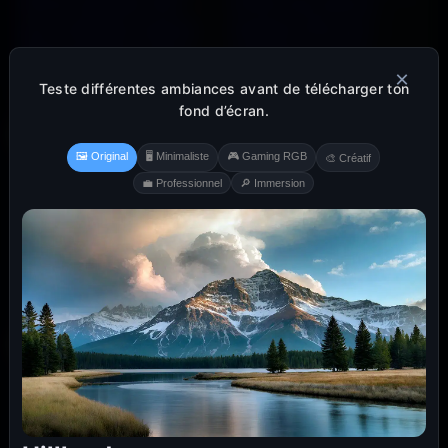
×
Teste différentes ambiances avant de télécharger ton
fond d’écran.
🖼️ Original
🖥️ Minimaliste
🎮 Gaming RGB
🎨 Créatif
💼 Professionnel
🔎 Immersion