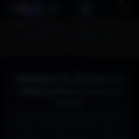
A
migos
3D
Accueil
Couv. Facebook
Fonds d'écran
Avatars
Images sans fond
Humour
Maps MoHaa
Musiques
Contact
Wallpapers 4K, 5K et 8K pour
setups gaming et écrans de
bureau
Tu cherches le fond d'écran parfait pour ton
écran ?
Ici, pas de mauvaise surprise : que tu sois
en 1920x1080 (Full HD) sur ton PC gamer, en
1366x768 sur ton ancien portable, en 2732x2048