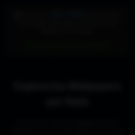
448 × 896
🖥️ Votre écran :
pixels (Vertical)
Pour accéder directement aux fonds d'écran
adaptés à votre format :
Voir les fonds d’écran adaptés
Explore les Wallpapers
par Style
Découvre les styles de wallpapers les plus
populaires pour les setups gaming, les bureaux