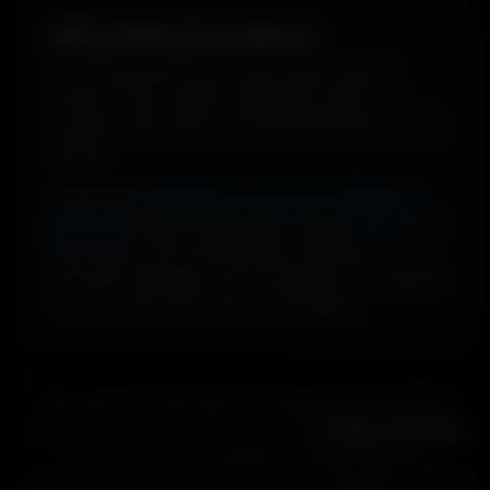
100% Gratuit. Pour toujours.
Pas de watermark, pas de frais cachés, pas de
compte à créer. Cherche, télécharge, profite. De
nouveaux fonds d’écran sont ajoutés plusieurs fois par
semaine.
Profite d’une
bibliothèque massive de wallpapers
ultra-HD
, entièrement gratuite et ouverte à tous. Sans
abonnement, sans carte bancaire. Idéal pour
renouveler l’apparence de ton ordinateur, ton portable
ou ta TV aussi souvent que tu le souhaites.
Que tu sois gamer, designer ou simplement passionné de
beaux fonds d’écran, tu trouveras ici des
wallpapers gratuits
adaptés à toutes les résolutions. Chaque image est
sélectionnée pour offrir un rendu propre et détaillé sur tous les