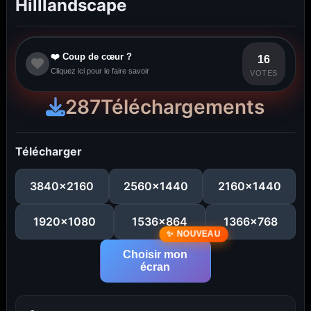
Hilllandscape
❤️ Coup de cœur ?
16
Cliquez ici pour le faire savoir
VOTES
287
Téléchargements
Télécharger
3840x2160
2560x1440
2160x1440
1920x1080
1536x864
1366x768
Choisir mon
écran