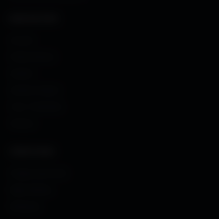
NAVIGATION
Accueil
Fonds d'écran
Avatars
Avatars Créator
Couv. Facebook
Humour
CRÉATIONS
Images sans fond
Maps MoHaa
Musiques