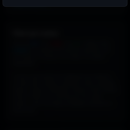
supplémentaires
.
Filtrer par couleur.
Envie de
bleu
? De
rouge
? De
vert
? Utilise le filtre
couleur
pour dénicher les fonds qui matchent avec
ton humeur, ta marque ou ton setup. 16 couleurs
disponibles.
Tu peux aussi explorer les wallpapers par ambiance
ou style visuel : gaming, cyberpunk, anime, paysages,
espace, voitures, minimalisme, fantasy et bien d'autres
univers. Parfois tu ne cherches pas une couleur
précise... juste une image qui dégage exactement la
bonne vibe.