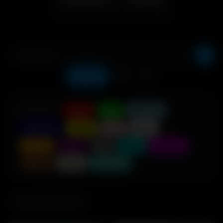
Récents
❤️
⬇️
COULEUR :
Rouge
Vert
Bleu clair
Bleu foncé
Jaune
Rose
Blanc
Noir
Orange
Violet
Gris
Cyan
Magenta
Marron
Beige
Turquoise
686 fonds d'écran