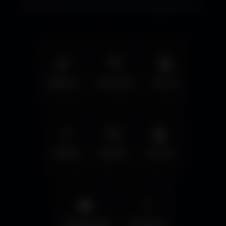
immersifs et les écrans cinématographiques.
🌿
🦅
🤖
Nature
Animals
Sci-Fi
💧
🚀
🤖
Water
Space
Sci-Fi
🌆
✨
Cyberpunk
Fantasy