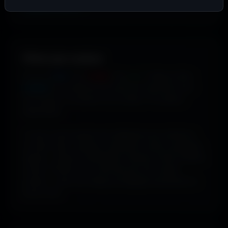
supplémentaires
.
Filtrer par couleur.
Envie de
bleu
? De
rouge
? De
vert
? Utilise le filtre
couleur
pour dénicher les fonds qui matchent avec
ton humeur, ta marque ou ton setup. 16 couleurs
disponibles.
Tu peux aussi explorer les wallpapers par ambiance
ou style visuel : gaming, cyberpunk, anime, paysages,
espace, voitures, minimalisme, fantasy et bien d'autres
univers. Parfois tu ne cherches pas une couleur
précise... juste une image qui dégage exactement la
bonne vibe.