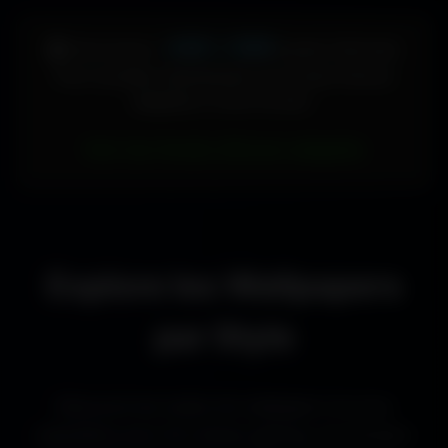
448 × 896
🖥️ Votre écran :
pixels (Vertical)
Pour accéder directement aux fonds d'écran
adaptés à votre format :
Voir les fonds d’écran adaptés
Explore les Wallpapers
par Style
Découvre les styles de wallpapers les plus
populaires pour les setups gaming, les bureaux