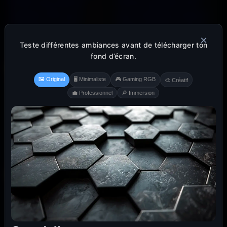
×
Teste différentes ambiances avant de télécharger ton
fond d’écran.
🖼️ Original
🖥️ Minimaliste
🎮 Gaming RGB
🎨 Créatif
💼 Professionnel
🔎 Immersion