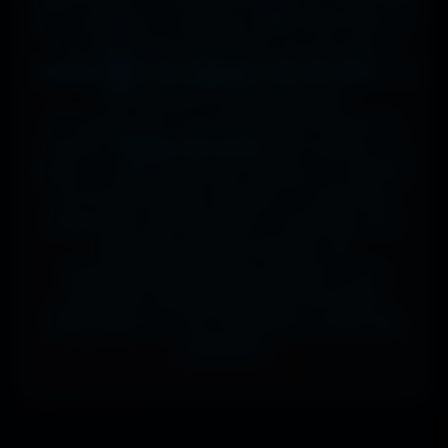
sur ta tablette, ou même en 7680x4320 (8K) sur
ton magnifique écran OLED, tout est prévu.
J'ai des milliers de wallpapers HD, 4K et 8K
, tous
100% gratuits et sans watermark.
Si comme moi tu as la flemme de chercher, la
fonction
"Choisir mon écran"
fait le boulot à ta
place : tu sélectionnes ton modèle, et il t'affiche
les formats parfaits. Résultat ? Un affichage
impeccable, sans étirement ni recadrage, pour
des setups gaming immersifs, une
personnalisation desktop poussée, ou une
expérience cinématographique incroyable.
Télécharge en un clic et sublime ton écran dès
maintenant.