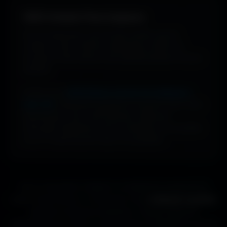
100% Gratuit. Pour toujours.
Pas de watermark, pas de frais cachés, pas de
compte à créer. Cherche, télécharge, profite. De
nouveaux fonds d’écran sont ajoutés plusieurs fois par
semaine.
Profite d’une
bibliothèque massive de wallpapers
ultra-HD
, entièrement gratuite et ouverte à tous. Sans
abonnement, sans carte bancaire. Idéal pour
renouveler l’apparence de ton ordinateur, ton portable
ou ta TV aussi souvent que tu le souhaites.
Que tu sois gamer, designer ou simplement passionné de
beaux fonds d’écran, tu trouveras ici des
wallpapers gratuits
adaptés à toutes les résolutions. Chaque image est
sélectionnée pour offrir un rendu propre et détaillé sur tous les