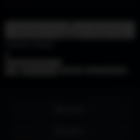
Centre d'aide
FAQ • Choisir mon écran • WallForge • Astuces
Amigos3D
Centre d'aide
×
❓
FAQ
🖥️
Choisir mon écran
🎨
WallForge
💡
Astuces Amigos3D
Facebook
Instagram