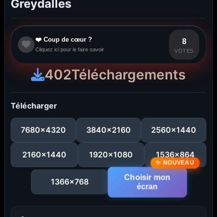
Greydalles
❤️ Coup de cœur ?
8
Cliquez ici pour le faire savoir
VOTES
402
Téléchargements
Télécharger
7680x4320
3840x2160
2560x1440
2160x1440
1920x1080
1536x864
Choisir mon
1366x768
écran