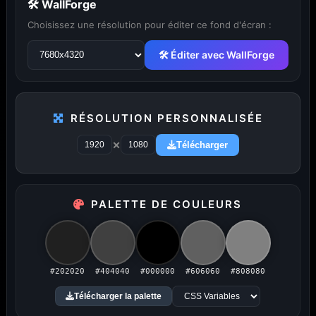
🛠 WallForge
Choisissez une résolution pour éditer ce fond d'écran :
🛠 Éditer avec WallForge
...
1
2
3
4
5
29
RÉSOLUTION PERSONNALISÉE
×
Télécharger
PUBLICITÉ
PALETTE DE COULEURS
Publicité désactivée (cookies refusés)
#202020
#404040
#000000
#606060
#808080
Télécharger la palette