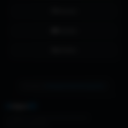
Pinterest
YouTube
LinkedIn
échange de bannière gratuite !
Ton site ici ?
A
migos
3D
La référence mondiale des fonds d'écran et
ressources graphiques.