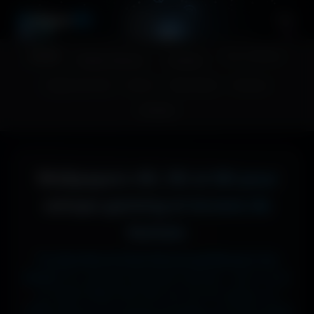
A
migos
3D
Accueil
Couv. Facebook
Fonds d'écran
Avatars
Images sans fond
Humour
Maps MoHaa
Musiques
Contact
Wallpapers 4K, 5K et 8K pour
setups gaming et écrans de
bureau
Tu cherches le fond d'écran parfait pour ton
écran ?
Ici, pas de mauvaise surprise : que tu sois
en 1920x1080 (Full HD) sur ton PC gamer, en
1366x768 sur ton ancien portable, en 2732x2048