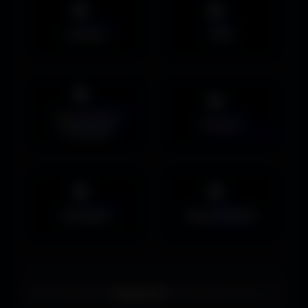
Avatars
PNG
Couvertures
Humour
Facebook
Musiques
Maps MOHAA
Merci de choisir
Amigos3D
. Bonne exploration ! ✌️