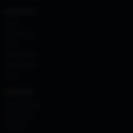
NAVIGATION
Accueil
Fonds d'écran
Avatars
Avatars Créator
Couv. Facebook
Humour
CRÉATIONS
Images sans fond
Maps MoHaa
Musiques