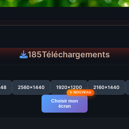
185
Téléchargements
048
2560x1440
1920x1200
2160x1440
Choisir mon
écran