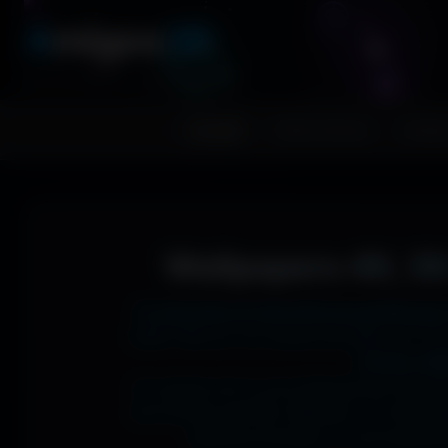
A
migos
3D
RESSOURCES GRAPHIQUES
Accueil
Fonds d'écran
Avatar
Wallpapers 4K, 5K
Tu cherches le fond d'écran parfait pour
1366x768 sur ton ancien portable, en 273
J'ai des mil
Si comme moi tu as la flemme de chercher
les formats parfaits. Résultat ? Un affic
desktop poussée, ou une expérienc