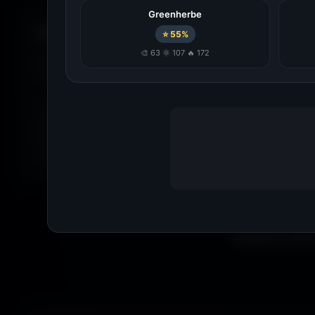
Greenherbe
Filtrer par couleur.
⭐ 55%
🎨 63 🌞 107 🔥 172
Envie de
bleu
? De
rouge
? De
vert
? Utilise le filtre
couleur
matchent avec ton humeur, ta marque ou ton setup. 16 coule
Tu peux aussi explorer les wallpapers par ambiance ou style
anime, paysages, espace, voitures, minimalisme, fantasy et b
Parfois tu ne cherches pas une couleur précise... juste une
exactement la bonne vibe.
Que tu sois ga
wallpapers gratui