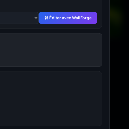
🛠 Éditer avec WallForge