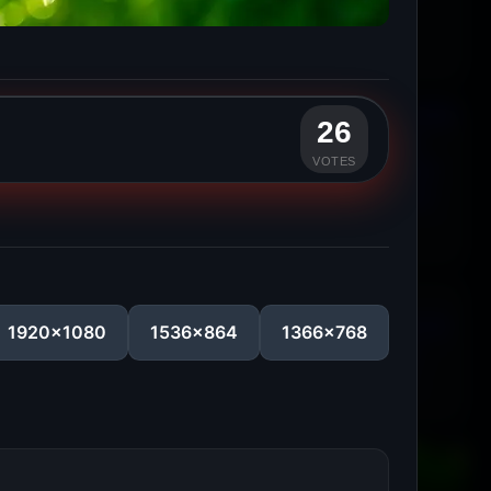
26
VOTES
1920x1080
1536x864
1366x768