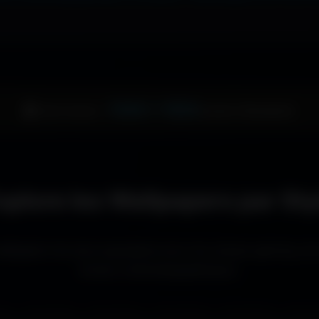
1344 × 1024
🖥️ Votre écran :
pixels (Standard)
xplore les Wallpapers par Sty
llpapers les plus populaires pour les setups gaming, le
écrans cinématographiques.