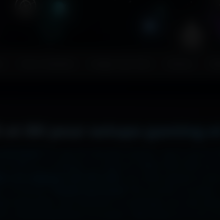
s
Couv. Facebook
Images sans fond
Humour
Ma
 et 8K pour setups gaming e
 ton écran ?
Ici, pas de mauvaise surprise : que tu sois en
2x2048 sur ta tablette, ou même en 7680x4320 (8K) sur to
liers de wallpapers HD, 4K et 8K
, tous 100% gratuits et sa
, la fonction
"Choisir mon écran"
fait le boulot à ta place 
hage impeccable, sans étirement ni recadrage, pour des set
e cinématographique incroyable. Télécharge en un clic et