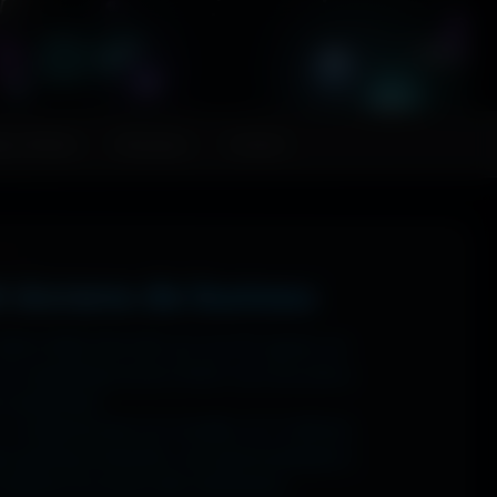
FR
ps MoHaa
Musiques
Contact
t écrans de bureau
 1920x1080 (Full HD) sur ton PC gamer, en
n magnifique écran OLED, tout est prévu.
ns watermark.
: tu sélectionnes ton modèle, et il t'affiche
ups gaming immersifs, une personnalisation
 sublime ton écran dès maintenant.