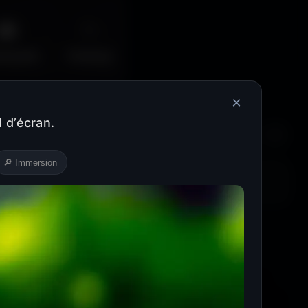
🌆
✨
erpunk
Fantasy
×
 d’écran.
Récents
❤️
⬇️
🔎 Immersion
Cyan
Magenta
Marron
Beige
Turquoise