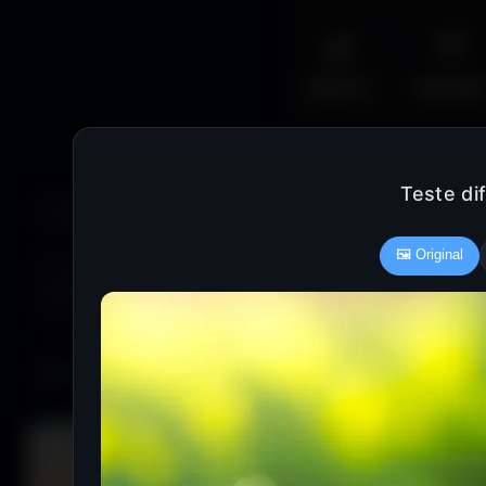
🌿
🦅
Nature
Animal
Teste di
🖼️ Original
COULEUR :
Rouge
Vert
Bleu clair
Bleu foncé
685 fonds d'écran