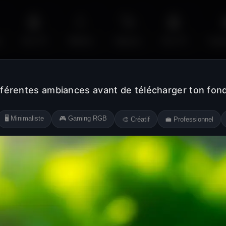
🤖
💧
🚀
🤖
s
Sci-Fi
Water
Space
Sci-Fi
Cyb
fférentes ambiances avant de télécharger ton fond
🖥️ Minimaliste
🎮 Gaming RGB
🎨 Créatif
💼 Professionnel
Jaune
Rose
Blanc
Noir
Orange
Violet
Gris