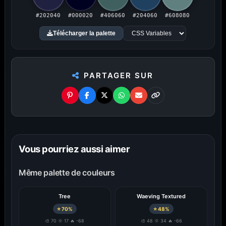
#202040
#000020
#406060
#204060
#608080
PUBLICITÉ
Télécharger la palette
Publicité désactivée (cookies refusés)
PARTAGER SUR
Amigos3D — La destination ultime
Vous pourriez aussi aimer
pour choisir un fond d'écran.
Du HD à la 8K — Du plus petit au plus grand écran.
Même palette de couleurs
Littéralement.
Tree
Waeving Textured
⭐ 70%
⭐ 48%
🎨 70 🌞 17 🔥 -68
🎨 48 🌞 34 🔥 -66