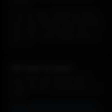
disponibles.
Tu peux aussi explorer les wallpapers par ambiance
ou style visuel : gaming, cyberpunk, anime, paysages,
espace, voitures, minimalisme, fantasy et bien d'autres
univers. Parfois tu ne cherches pas une couleur
précise... juste une image qui dégage exactement la
bonne vibe.
100% Gratuit. Pour toujours.
Pas de watermark, pas de frais cachés, pas de
compte à créer. Cherche, télécharge, profite. De
nouveaux fonds d’écran sont ajoutés plusieurs fois par
semaine.
Profite d’une
bibliothèque massive de wallpapers
ultra-HD
, entièrement gratuite et ouverte à tous. Sans