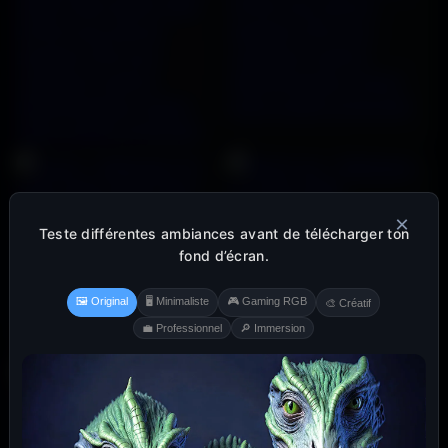
×
Teste différentes ambiances avant de télécharger ton
fond d’écran.
🖼️ Original
🖥️ Minimaliste
🎮 Gaming RGB
🎨 Créatif
💼 Professionnel
🔎 Immersion