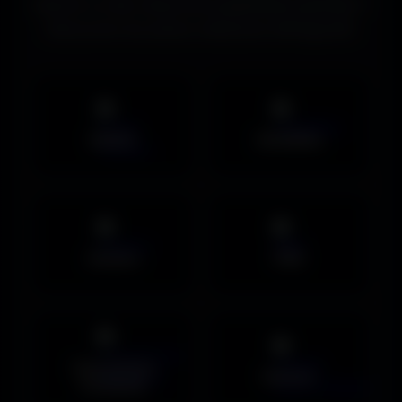
d’écran ou des ressources graphiques gratuites ?
Découvrez les autres collections d’Amigos3D.
Mobile
UltraWide
Avatars
PNG
Couvertures
Humour
Facebook