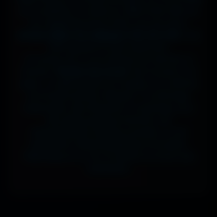
sur ta tablette, ou même en 7680x4320 (8K) sur
ton magnifique écran OLED, tout est prévu.
J'ai des milliers de wallpapers HD, 4K et 8K
, tous
100% gratuits et sans watermark.
Si comme moi tu as la flemme de chercher, la
fonction
"Choisir mon écran"
fait le boulot à ta
place : tu sélectionnes ton modèle, et il t'affiche
les formats parfaits. Résultat ? Un affichage
impeccable, sans étirement ni recadrage, pour
des setups gaming immersifs, une
personnalisation desktop poussée, ou une
expérience cinématographique incroyable.
Télécharge en un clic et sublime ton écran dès
maintenant.