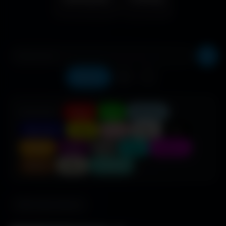
Récents
❤️
⬇️
COULEUR :
Rouge
Vert
Bleu clair
Bleu foncé
Jaune
Rose
Blanc
Noir
Orange
Violet
Gris
Cyan
Magenta
Marron
Beige
Turquoise
685 fonds d'écran