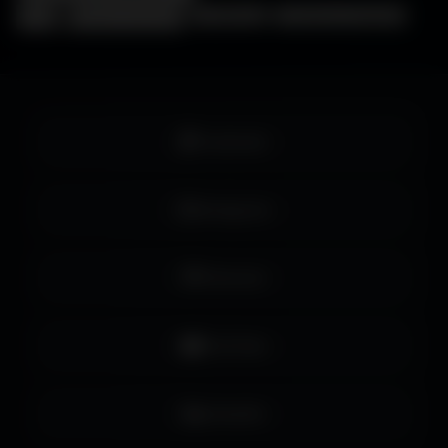
❓
FAQ
🖥️
Choisir mon écran
🎨
WallForge
💡
Astuces Amigos3D
Facebook
Instagram
Pinterest
YouTube
LinkedIn