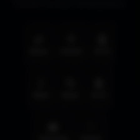
immersifs et les écrans cinématographiques.
🌿
🦅
🤖
Nature
Animals
Sci-Fi
💧
🚀
🤖
Water
Space
Sci-Fi
🌆
✨
Cyberpunk
Fantasy