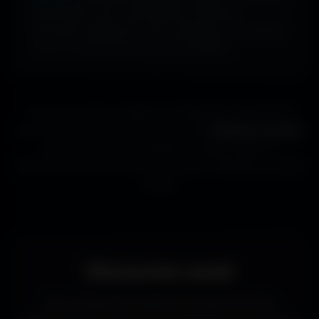
abonnement, sans carte bancaire. Idéal pour
renouveler l’apparence de ton ordinateur, ton portable
ou ta TV aussi souvent que tu le souhaites.
Que tu sois gamer, designer ou simplement passionné de
beaux fonds d’écran, tu trouveras ici des
wallpapers gratuits
adaptés à toutes les résolutions. Chaque image est
sélectionnée pour offrir un rendu propre et détaillé sur tous les
écrans.
Découvrez aussi
Vous recherchez d’autres formats de fonds