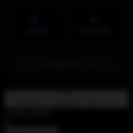
Musiques
Maps MOHAA
Merci de choisir
Amigos3D
. Bonne exploration ! ✌️
Centre d'aide
FAQ • Choisir mon écran • WallForge • Astuces
Amigos3D
Centre d'aide
×