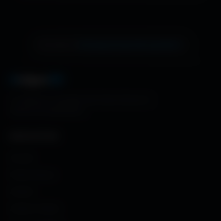
échange de bannière gratuite !
Ton site ici ?
A
migos
3D
La référence mondiale des fonds d'écran et
ressources graphiques.
NAVIGATION
Accueil
Fonds d'écran
Avatars
Avatars Créator