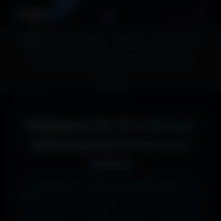
A
migos
3D
Accueil
Couv. Facebook
Fonds d'écran
Avatars
Images sans fond
Humour
Maps MoHaa
Musiques
Contact
Wallpapers 4K, 5K et 8K pour
setups gaming et écrans de
bureau
Tu cherches le fond d'écran parfait pour ton
écran ?
Ici, pas de mauvaise surprise : que tu sois
en 1920x1080 (Full HD) sur ton PC gamer, en
1366x768 sur ton ancien portable, en 2732x2048