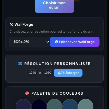
Choisir mon
écran
🛠 WallForge
Choisissez une résolution pour éditer ce fond d'écran :
🛠 Éditer avec WallForge
RÉSOLUTION PERSONNALISÉE
×
Télécharger
PALETTE DE COULEURS
...
1
2
3
4
5
29