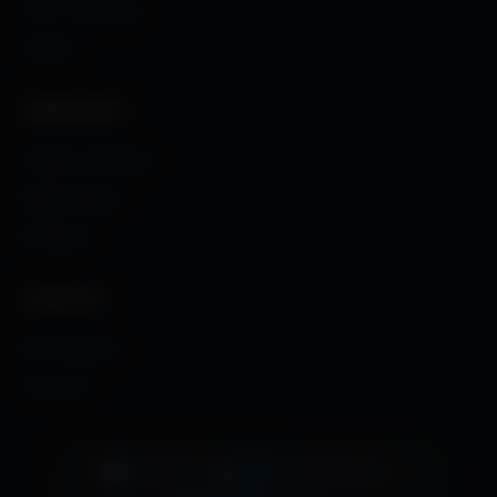
Couv. Facebook
Humour
CRÉATIONS
Images sans fond
Maps MoHaa
Musiques
CONTACT
Me contacter
À propos
👁️
6
•
📊
2214
•
EN LIGNE
AUJOURD'HUI