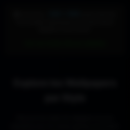
448 × 896
🖥️ Votre écran :
pixels (Vertical)
Pour accéder directement aux fonds d'écran
adaptés à votre format :
Voir les fonds d’écran adaptés
Explore les Wallpapers
par Style
Découvre les styles de wallpapers les plus
populaires pour les setups gaming, les bureaux