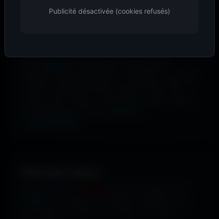
couleurs dominantes
. Clique sur une image, ouvre le
Publicité désactivée (cookies refusés)
modal, puis télécharge la palette en
CSS, JSON, TXT,
CSV ou XML
. Les 6 pastilles de couleur te permettent
de copier instantanément le code hexadécimal.
Avec
WallForge
, personnalise n’importe quel
wallpaper directement dans ton navigateur : ajuste les
couleurs, applique des filtres, ajoute du texte, des
stickers, des overlays ou des formes, recadre l’image
puis télécharge ton œuvre
sans frais
supplémentaires
.
Filtrer par couleur.
Envie de
bleu
? De
rouge
? De
vert
? Utilise le filtre
couleur
pour dénicher les fonds qui matchent avec
ton humeur, ta marque ou ton setup. 16 couleurs