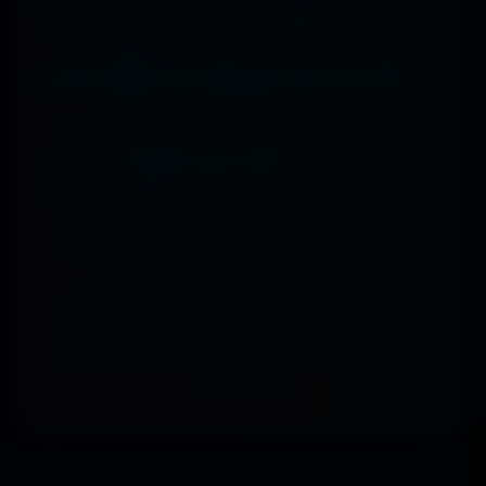
sur ta tablette, ou même en 7680x4320 (8K) sur
ton magnifique écran OLED, tout est prévu.
J'ai des milliers de wallpapers HD, 4K et 8K
, tous
100% gratuits et sans watermark.
Si comme moi tu as la flemme de chercher, la
fonction
"Choisir mon écran"
fait le boulot à ta
place : tu sélectionnes ton modèle, et il t'affiche
les formats parfaits. Résultat ? Un affichage
impeccable, sans étirement ni recadrage, pour
des setups gaming immersifs, une
personnalisation desktop poussée, ou une
expérience cinématographique incroyable.
Télécharge en un clic et sublime ton écran dès
maintenant.