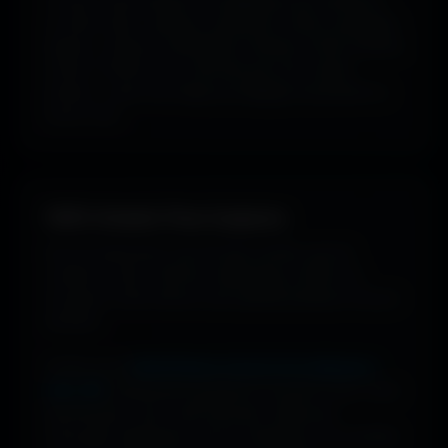
ou style visuel : gaming, cyberpunk, anime, paysages,
espace, voitures, minimalisme, fantasy et bien d'autres
univers. Parfois tu ne cherches pas une couleur
précise... juste une image qui dégage exactement la
bonne vibe.
100% Gratuit. Pour toujours.
Pas de watermark, pas de frais cachés, pas de
compte à créer. Cherche, télécharge, profite. De
nouveaux fonds d’écran sont ajoutés plusieurs fois par
semaine.
Profite d’une
bibliothèque massive de wallpapers
ultra-HD
, entièrement gratuite et ouverte à tous. Sans
abonnement, sans carte bancaire. Idéal pour
renouveler l’apparence de ton ordinateur, ton portable