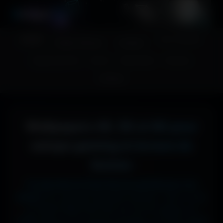
A
migos
3D
Accueil
Couv. Facebook
Fonds d'écran
Avatars
Images sans fond
Humour
Maps MoHaa
Musiques
Contact
Wallpapers 4K, 5K et 8K pour
setups gaming et écrans de
bureau
Tu cherches le fond d'écran parfait pour ton
écran ?
Ici, pas de mauvaise surprise : que tu sois
en 1920x1080 (Full HD) sur ton PC gamer, en
1366x768 sur ton ancien portable, en 2732x2048