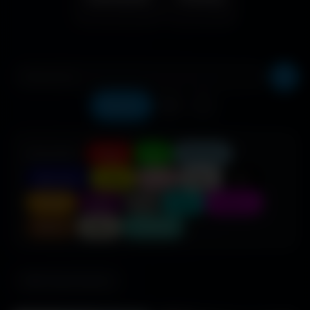
Récents
❤️
⬇️
COULEUR :
Rouge
Vert
Bleu clair
Bleu foncé
Jaune
Rose
Blanc
Noir
Orange
Violet
Gris
Cyan
Magenta
Marron
Beige
Turquoise
685 fonds d'écran