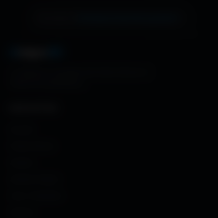
échange de bannière gratuite !
Ton site ici ?
A
migos
3D
La référence mondiale des fonds d'écran et
ressources graphiques.
NAVIGATION
Accueil
Fonds d'écran
Avatars
Avatars Créator
Couv. Facebook
Humour