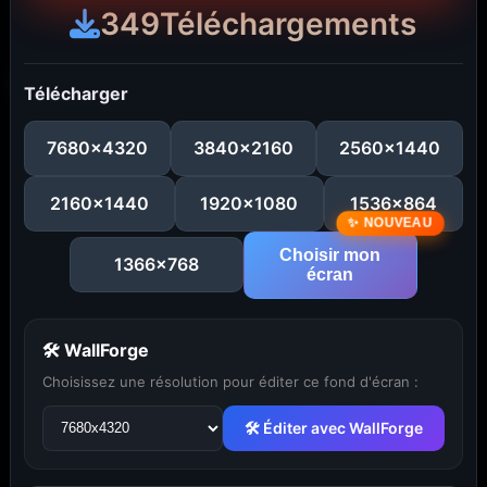
349
Téléchargements
Télécharger
7680x4320
3840x2160
2560x1440
2160x1440
1920x1080
1536x864
Choisir mon
1366x768
écran
🛠 WallForge
...
1
2
3
4
5
29
Choisissez une résolution pour éditer ce fond d'écran :
🛠 Éditer avec WallForge