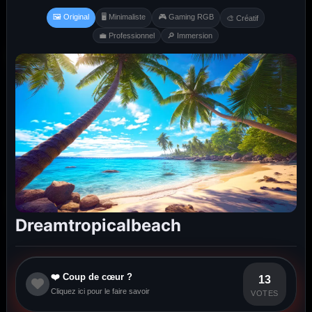
🖼️ Original
🖥️ Minimaliste
🎮 Gaming RGB
🎨 Créatif
💼 Professionnel
🔎 Immersion
Dreamtropicalbeach
❤️ Coup de cœur ?
13
Cliquez ici pour le faire savoir
VOTES