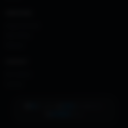
CRÉATIONS
Images sans fond
Maps MoHaa
Musiques
CONTACT
Me contacter
À propos
👁️
19
•
📊
1414
•
EN LIGNE
AUJOURD'HUI
🚀
479983
TOTAL