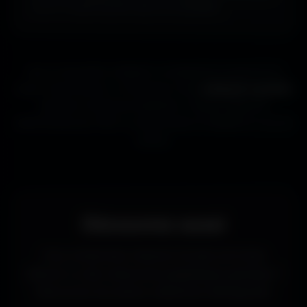
ou ta TV aussi souvent que tu le souhaites.
Que tu sois gamer, designer ou simplement passionné de
beaux fonds d’écran, tu trouveras ici des
wallpapers gratuits
adaptés à toutes les résolutions. Chaque image est
sélectionnée pour offrir un rendu propre et détaillé sur tous les
écrans.
Découvrez aussi
Vous recherchez d’autres formats de fonds
d’écran ou des ressources graphiques gratuites ?
Découvrez les autres collections d’Amigos3D.