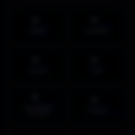
Mobile
UltraWide
Avatars
PNG
Couvertures
Humour
Facebook