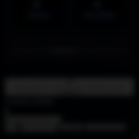
Musiques
Maps MOHAA
Merci de choisir
Amigos3D
. Bonne exploration ! ✌️
Centre d'aide
FAQ • Choisir mon écran • WallForge • Astuces
Amigos3D
Centre d'aide
×
❓
FAQ
🖥️
Choisir mon écran
🎨
WallForge
💡
Astuces Amigos3D