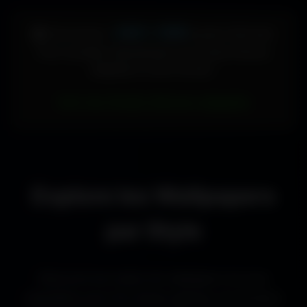
448 × 896
🖥️ Votre écran :
pixels (Vertical)
Pour accéder directement aux fonds d'écran
adaptés à votre format :
Voir les fonds d’écran adaptés
Explore les Wallpapers
par Style
Découvre les styles de wallpapers les plus
populaires pour les setups gaming, les bureaux