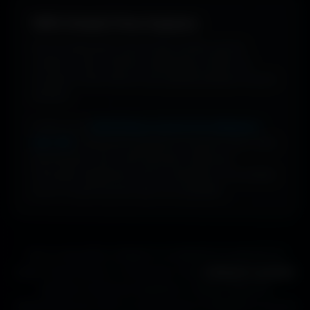
100% Gratuit. Pour toujours.
Pas de watermark, pas de frais cachés, pas de
compte à créer. Cherche, télécharge, profite. De
nouveaux fonds d’écran sont ajoutés plusieurs fois par
semaine.
Profite d’une
bibliothèque massive de wallpapers
ultra-HD
, entièrement gratuite et ouverte à tous. Sans
abonnement, sans carte bancaire. Idéal pour
renouveler l’apparence de ton ordinateur, ton portable
ou ta TV aussi souvent que tu le souhaites.
Que tu sois gamer, designer ou simplement passionné de
beaux fonds d’écran, tu trouveras ici des
wallpapers gratuits
adaptés à toutes les résolutions. Chaque image est
sélectionnée pour offrir un rendu propre et détaillé sur tous les