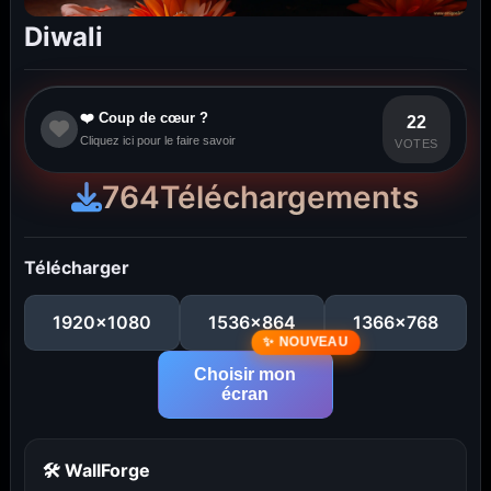
Diwali
❤️ Coup de cœur ?
22
Cliquez ici pour le faire savoir
VOTES
764
Téléchargements
Télécharger
1920x1080
1536x864
1366x768
Choisir mon
écran
🛠 WallForge