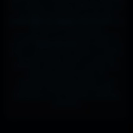
sur ta tablette, ou même en 7680x4320 (8K) sur
ton magnifique écran OLED, tout est prévu.
J'ai des milliers de wallpapers HD, 4K et 8K
, tous
100% gratuits et sans watermark.
Si comme moi tu as la flemme de chercher, la
fonction
"Choisir mon écran"
fait le boulot à ta
place : tu sélectionnes ton modèle, et il t'affiche
les formats parfaits. Résultat ? Un affichage
impeccable, sans étirement ni recadrage, pour
des setups gaming immersifs, une
personnalisation desktop poussée, ou une
expérience cinématographique incroyable.
Télécharge en un clic et sublime ton écran dès
maintenant.