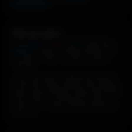
supplémentaires
.
Filtrer par couleur.
Envie de
bleu
? De
rouge
? De
vert
? Utilise le filtre
couleur
pour dénicher les fonds qui matchent avec
ton humeur, ta marque ou ton setup. 16 couleurs
disponibles.
Tu peux aussi explorer les wallpapers par ambiance
ou style visuel : gaming, cyberpunk, anime, paysages,
espace, voitures, minimalisme, fantasy et bien d'autres
univers. Parfois tu ne cherches pas une couleur
précise... juste une image qui dégage exactement la
bonne vibe.