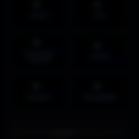
Avatars
PNG
Couvertures
Humour
Facebook
Musiques
Maps MOHAA
Merci de choisir
Amigos3D
. Bonne exploration ! ✌️