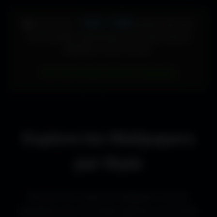
448 × 896
🖥️ Votre écran :
pixels (Vertical)
Pour accéder directement aux fonds d'écran
adaptés à votre format :
Voir les fonds d’écran adaptés
Explore les Wallpapers
par Style
Découvre les styles de wallpapers les plus
populaires pour les setups gaming, les bureaux