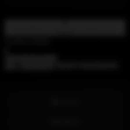
Centre d'aide
FAQ • Choisir mon écran • WallForge • Astuces
Amigos3D
Centre d'aide
×
❓
FAQ
🖥️
Choisir mon écran
🎨
WallForge
💡
Astuces Amigos3D
Facebook
Instagram