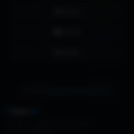
Pinterest
YouTube
LinkedIn
échange de bannière gratuite !
Ton site ici ?
A
migos
3D
La référence mondiale des fonds d'écran et
ressources graphiques.