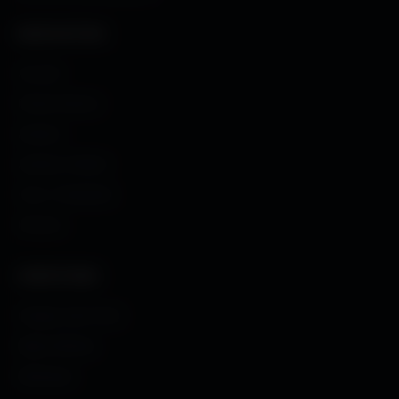
NAVIGATION
Accueil
Fonds d'écran
Avatars
Avatars Créator
Couv. Facebook
Humour
CRÉATIONS
Images sans fond
Maps MoHaa
Musiques