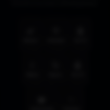
immersifs et les écrans cinématographiques.
🌿
🦅
🤖
Nature
Animals
Sci-Fi
💧
🚀
🤖
Water
Space
Sci-Fi
🌆
✨
Cyberpunk
Fantasy