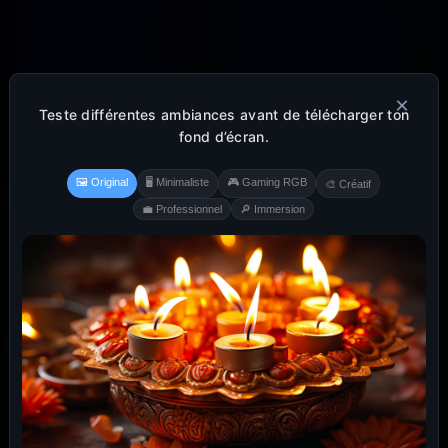
×
Teste différentes ambiances avant de télécharger ton
fond d’écran.
🖼️ Original
🖥️ Minimaliste
🎮 Gaming RGB
🎨 Créatif
💼 Professionnel
🔎 Immersion