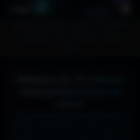
A
migos
3D
Accueil
Couv. Facebook
Fonds d'écran
Avatars
Images sans fond
Humour
Maps MoHaa
Musiques
Contact
Wallpapers 4K, 5K et 8K pour
setups gaming et écrans de
bureau
Tu cherches le fond d'écran parfait pour ton
écran ?
Ici, pas de mauvaise surprise : que tu sois
en 1920x1080 (Full HD) sur ton PC gamer, en
1366x768 sur ton ancien portable, en 2732x2048