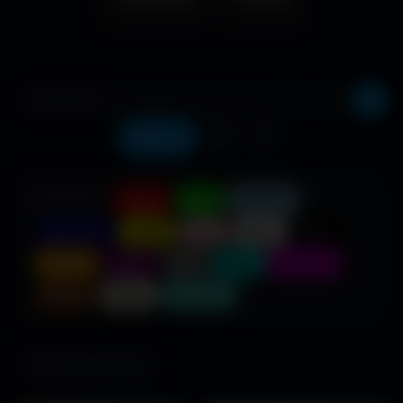
Récents
❤️
⬇️
COULEUR :
Rouge
Vert
Bleu clair
Bleu foncé
Jaune
Rose
Blanc
Noir
Orange
Violet
Gris
Cyan
Magenta
Marron
Beige
Turquoise
686 fonds d'écran