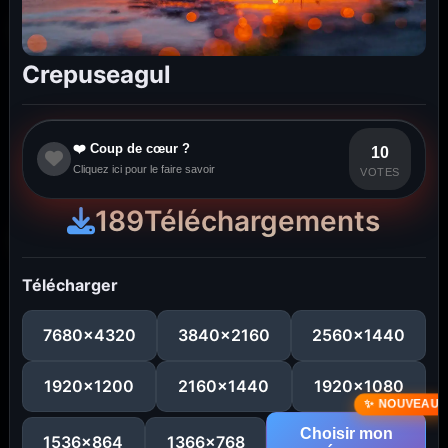
Crepuseagul
❤️ Coup de cœur ?
10
Cliquez ici pour le faire savoir
VOTES
189
Téléchargements
Télécharger
7680x4320
3840x2160
2560x1440
1920x1200
2160x1440
1920x1080
Choisir mon
1536x864
1366x768