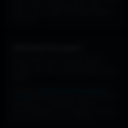
univers. Parfois tu ne cherches pas une couleur
précise... juste une image qui dégage exactement la
bonne vibe.
100% Gratuit. Pour toujours.
Pas de watermark, pas de frais cachés, pas de
compte à créer. Cherche, télécharge, profite. De
nouveaux fonds d’écran sont ajoutés plusieurs fois par
semaine.
Profite d’une
bibliothèque massive de wallpapers
ultra-HD
, entièrement gratuite et ouverte à tous. Sans
abonnement, sans carte bancaire. Idéal pour
renouveler l’apparence de ton ordinateur, ton portable
ou ta TV aussi souvent que tu le souhaites.