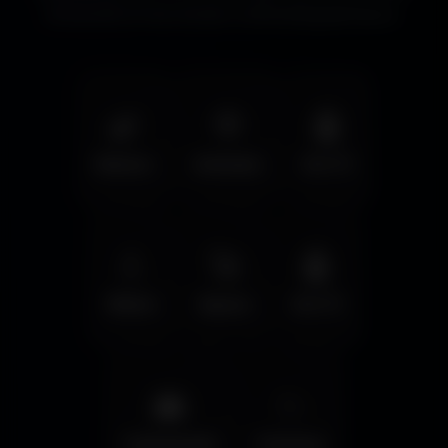
immersifs et les écrans cinématographiques.
🌿
🦅
🤖
Nature
Animals
Sci-Fi
💧
🚀
🤖
Water
Space
Sci-Fi
🌆
✨
Cyberpunk
Fantasy