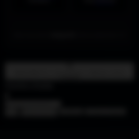
Merci de choisir
Amigos3D
. Bonne exploration ! ✌️
Centre d'aide
FAQ • Choisir mon écran • WallForge • Astuces
Amigos3D
Centre d'aide
×
❓
FAQ
🖥️
Choisir mon écran
🎨
WallForge
💡
Astuces Amigos3D