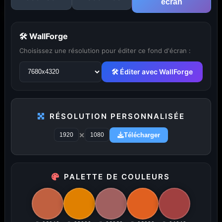
écran
🛠 WallForge
Choisissez une résolution pour éditer ce fond d'écran :
🛠 Éditer avec WallForge
RÉSOLUTION PERSONNALISÉE
×
Télécharger
...
1
2
3
4
5
29
PALETTE DE COULEURS
PUBLICITÉ
Publicité désactivée (cookies refusés)