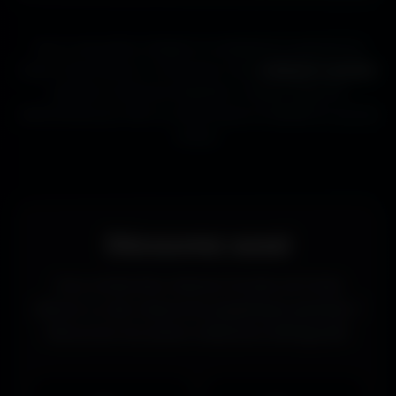
Que tu sois gamer, designer ou simplement passionné de
beaux fonds d’écran, tu trouveras ici des
wallpapers gratuits
adaptés à toutes les résolutions. Chaque image est
sélectionnée pour offrir un rendu propre et détaillé sur tous les
écrans.
Découvrez aussi
Vous recherchez d’autres formats de fonds
d’écran ou des ressources graphiques gratuites ?
Découvrez les autres collections d’Amigos3D.