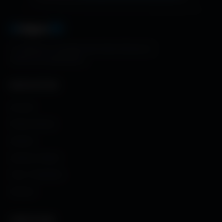
A
migos
3D
La référence mondiale des fonds d'écran et
ressources graphiques.
NAVIGATION
Accueil
Fonds d'écran
Avatars
Avatars Créator
Couv. Facebook
Humour
CRÉATIONS