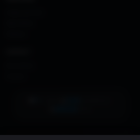
Images sans fond
Maps MoHaa
Musiques
CONTACT
Me contacter
À propos
👁️
7
•
📊
2138
•
EN LIGNE
AUJOURD'HUI
🚀
485039
TOTAL