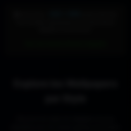
448 × 896
🖥️ Votre écran :
pixels (Vertical)
Pour accéder directement aux fonds d'écran
adaptés à votre format :
Voir les fonds d’écran adaptés
Explore les Wallpapers
par Style
Découvre les styles de wallpapers les plus
populaires pour les setups gaming, les bureaux