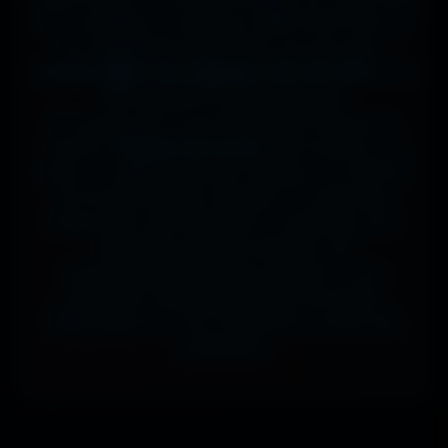
sur ta tablette, ou même en 7680x4320 (8K) sur
ton magnifique écran OLED, tout est prévu.
J'ai des milliers de wallpapers HD, 4K et 8K
, tous
100% gratuits et sans watermark.
Si comme moi tu as la flemme de chercher, la
fonction
"Choisir mon écran"
fait le boulot à ta
place : tu sélectionnes ton modèle, et il t'affiche
les formats parfaits. Résultat ? Un affichage
impeccable, sans étirement ni recadrage, pour
des setups gaming immersifs, une
personnalisation desktop poussée, ou une
expérience cinématographique incroyable.
Télécharge en un clic et sublime ton écran dès
maintenant.