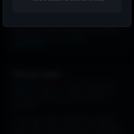
Avec
WallForge
, personnalise n’importe quel
wallpaper directement dans ton navigateur : ajuste les
couleurs, applique des filtres, ajoute du texte, des
stickers, des overlays ou des formes, recadre l’image
puis télécharge ton œuvre
sans frais
supplémentaires
.
Filtrer par couleur.
Envie de
bleu
? De
rouge
? De
vert
? Utilise le filtre
couleur
pour dénicher les fonds qui matchent avec
ton humeur, ta marque ou ton setup. 16 couleurs
disponibles.
Tu peux aussi explorer les wallpapers par ambiance
ou style visuel : gaming, cyberpunk, anime, paysages,
espace, voitures, minimalisme, fantasy et bien d'autres