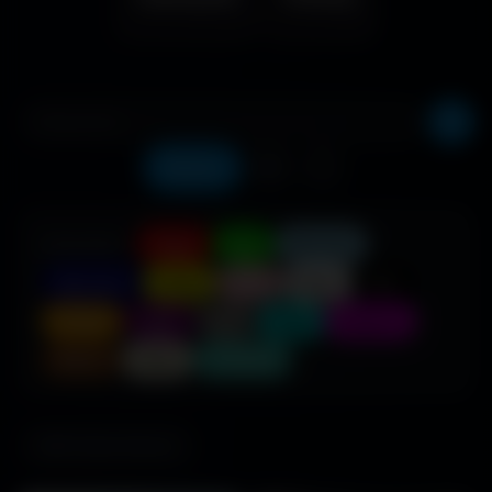
Récents
❤️
⬇️
COULEUR :
Rouge
Vert
Bleu clair
Bleu foncé
Jaune
Rose
Blanc
Noir
Orange
Violet
Gris
Cyan
Magenta
Marron
Beige
Turquoise
685 fonds d'écran