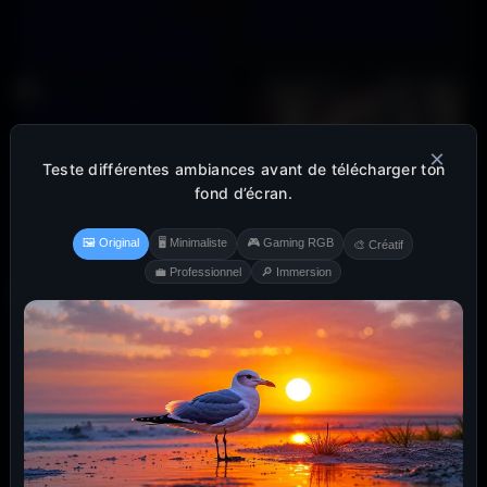
×
Teste différentes ambiances avant de télécharger ton
fond d’écran.
🖼️ Original
🖥️ Minimaliste
🎮 Gaming RGB
🎨 Créatif
💼 Professionnel
🔎 Immersion