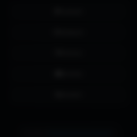
Facebook
Instagram
Pinterest
YouTube
LinkedIn
échange de bannière gratuite !
Ton site ici ?