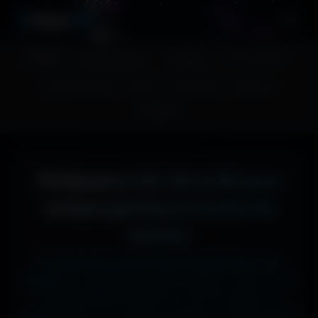
A
migos
3D
Accueil
Couv. Facebook
Fonds d'écran
Avatars
Images sans fond
Humour
Maps MoHaa
Musiques
Contact
Wallpapers 4K, 5K et 8K pour
setups gaming et écrans de
bureau
Tu cherches le fond d'écran parfait pour ton
écran ?
Ici, pas de mauvaise surprise : que tu sois
en 1920x1080 (Full HD) sur ton PC gamer, en
1366x768 sur ton ancien portable, en 2732x2048