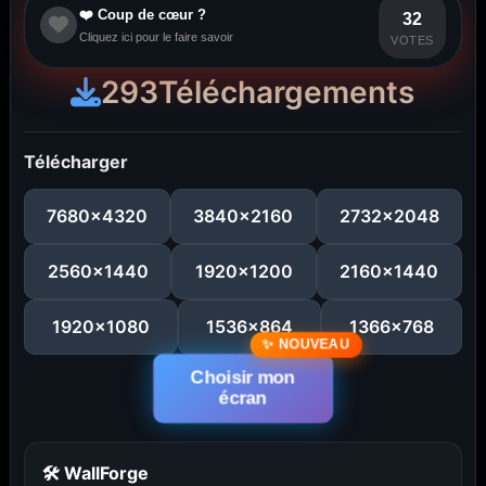
❤️ Coup de cœur ?
32
Cliquez ici pour le faire savoir
VOTES
293
Téléchargements
Télécharger
7680x4320
3840x2160
2732x2048
2560x1440
1920x1200
2160x1440
1920x1080
1536x864
1366x768
...
1
2
3
4
5
29
Choisir mon
écran
🛠 WallForge