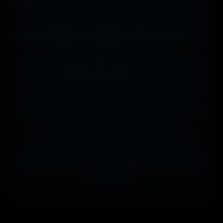
sur ta tablette, ou même en 7680x4320 (8K) sur
ton magnifique écran OLED, tout est prévu.
J'ai des milliers de wallpapers HD, 4K et 8K
, tous
100% gratuits et sans watermark.
Si comme moi tu as la flemme de chercher, la
fonction
"Choisir mon écran"
fait le boulot à ta
place : tu sélectionnes ton modèle, et il t'affiche
les formats parfaits. Résultat ? Un affichage
impeccable, sans étirement ni recadrage, pour
des setups gaming immersifs, une
personnalisation desktop poussée, ou une
expérience cinématographique incroyable.
Télécharge en un clic et sublime ton écran dès
maintenant.