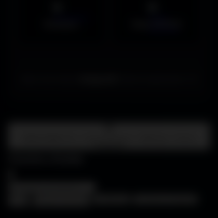
Musiques
Maps MOHAA
Merci de choisir
Amigos3D
. Bonne exploration ! ✌️
Centre d'aide
FAQ • Choisir mon écran • WallForge • Astuces
Amigos3D
Centre d'aide
×
❓
FAQ
🖥️
Choisir mon écran
🎨
WallForge
💡
Astuces Amigos3D