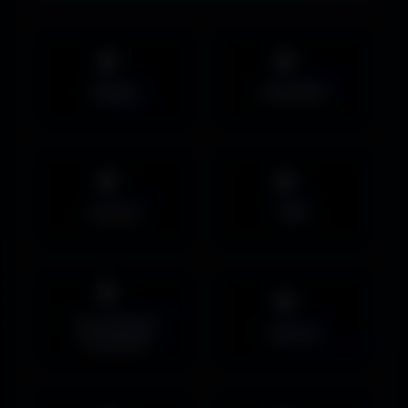
Mobile
UltraWide
Avatars
PNG
Couvertures
Humour
Facebook