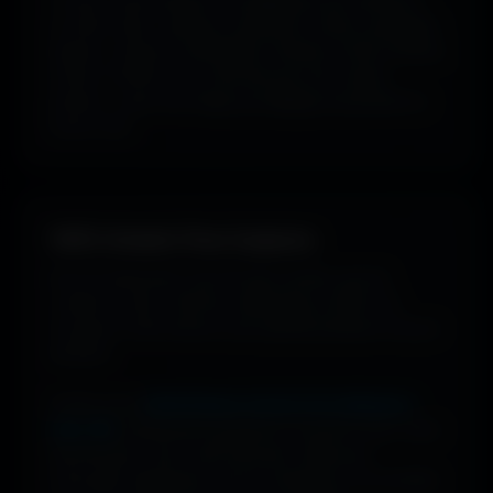
ou style visuel : gaming, cyberpunk, anime, paysages,
espace, voitures, minimalisme, fantasy et bien d'autres
univers. Parfois tu ne cherches pas une couleur
précise... juste une image qui dégage exactement la
bonne vibe.
100% Gratuit. Pour toujours.
Pas de watermark, pas de frais cachés, pas de
compte à créer. Cherche, télécharge, profite. De
nouveaux fonds d’écran sont ajoutés plusieurs fois par
semaine.
Profite d’une
bibliothèque massive de wallpapers
ultra-HD
, entièrement gratuite et ouverte à tous. Sans
abonnement, sans carte bancaire. Idéal pour
renouveler l’apparence de ton ordinateur, ton portable