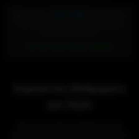
448 × 896
🖥️ Votre écran :
pixels (Vertical)
Pour accéder directement aux fonds d'écran
adaptés à votre format :
Voir les fonds d’écran adaptés
Explore les Wallpapers
par Style
Découvre les styles de wallpapers les plus
populaires pour les setups gaming, les bureaux