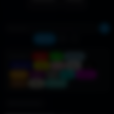
Récents
❤️
⬇️
COULEUR :
Rouge
Vert
Bleu clair
Bleu foncé
Jaune
Rose
Blanc
Noir
Orange
Violet
Gris
Cyan
Magenta
Marron
Beige
Turquoise
685 fonds d'écran