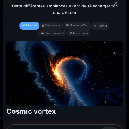
×
Teste différentes ambiances avant de télécharger ton
fond d’écran.
🖼️ Original
🖥️ Minimaliste
🎮 Gaming RGB
🎨 Créatif
💼 Professionnel
🔎 Immersion
Cosmic vortex