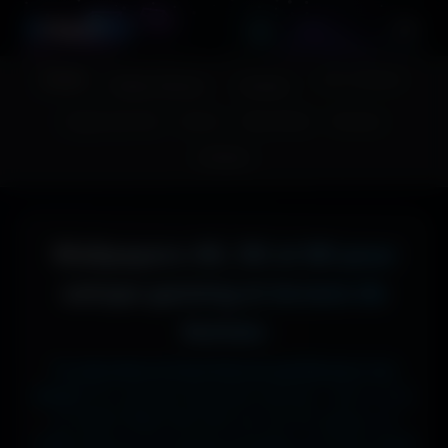
A
migos
3D
Accueil
Couv. Facebook
Fonds d'écran
Avatars
Images sans fond
Humour
Maps MoHaa
Musiques
Contact
Wallpapers 4K, 5K et 8K pour
setups gaming et écrans de
bureau
Tu cherches le fond d'écran parfait pour ton
écran ?
Ici, pas de mauvaise surprise : que tu sois
en 1920x1080 (Full HD) sur ton PC gamer, en
1366x768 sur ton ancien portable, en 2732x2048