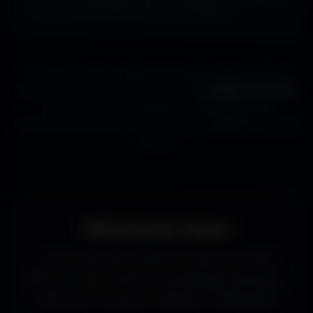
ou ta TV aussi souvent que tu le souhaites.
Que tu sois gamer, designer ou simplement passionné de
beaux fonds d’écran, tu trouveras ici des
wallpapers gratuits
adaptés à toutes les résolutions. Chaque image est
sélectionnée pour offrir un rendu propre et détaillé sur tous les
écrans.
Découvrez aussi
Vous recherchez d’autres formats de fonds
d’écran ou des ressources graphiques gratuites ?
Découvrez les autres collections d’Amigos3D.