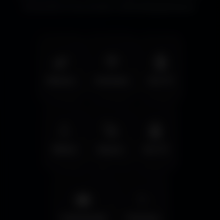
immersifs et les écrans cinématographiques.
🌿
🦅
🤖
Nature
Animals
Sci-Fi
💧
🚀
🤖
Water
Space
Sci-Fi
🌆
✨
Cyberpunk
Fantasy