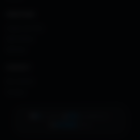
CRÉATIONS
Images sans fond
Maps MoHaa
Musiques
CONTACT
Me contacter
À propos
👁️
5
•
📊
916
•
EN LIGNE
AUJOURD'HUI
🚀
479485
TOTAL