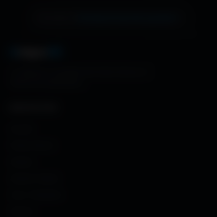
échange de bannière gratuite !
Ton site ici ?
A
migos
3D
La référence mondiale des fonds d'écran et
ressources graphiques.
NAVIGATION
Accueil
Fonds d'écran
Avatars
Avatars Créator
Couv. Facebook
Humour