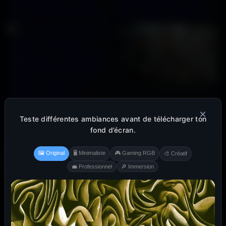
×
Teste différentes ambiances avant de télécharger ton
fond d’écran.
🖼️ Original
🖥️ Minimaliste
🎮 Gaming RGB
🎨 Créatif
💼 Professionnel
🔎 Immersion