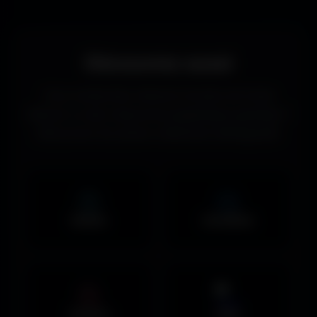
Découvrez aussi
Vous recherchez d’autres formats de fonds
d’écran ou des ressources graphiques gratuites ?
Découvrez les autres collections d’Amigos3D.
Mobile
UltraWide
Avatars
PNG