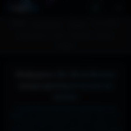
A
migos
3D
Accueil
Couv. Facebook
Fonds d'écran
Avatars
Images sans fond
Humour
Maps MoHaa
Musiques
Contact
Wallpapers 4K, 5K et 8K pour
setups gaming et écrans de
bureau
Tu cherches le fond d'écran parfait pour ton
écran ?
Ici, pas de mauvaise surprise : que tu sois
en 1920x1080 (Full HD) sur ton PC gamer, en
1366x768 sur ton ancien portable, en 2732x2048