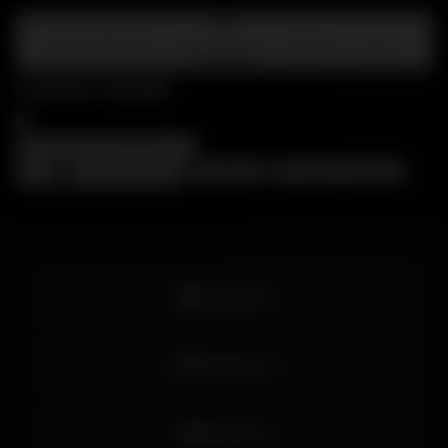
Centre d'aide
FAQ • Choisir mon écran • WallForge • Astuces
Amigos3D
Centre d'aide
×
❓
FAQ
🖥️
Choisir mon écran
🎨
WallForge
💡
Astuces Amigos3D
Facebook
Instagram
Pinterest