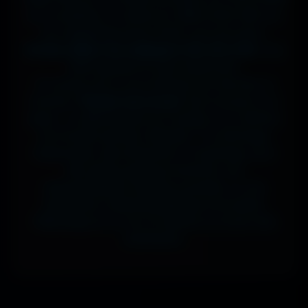
sur ta tablette, ou même en 7680x4320 (8K) sur
ton magnifique écran OLED, tout est prévu.
J'ai des milliers de wallpapers HD, 4K et 8K
, tous
100% gratuits et sans watermark.
Si comme moi tu as la flemme de chercher, la
fonction
"Choisir mon écran"
fait le boulot à ta
place : tu sélectionnes ton modèle, et il t'affiche
les formats parfaits. Résultat ? Un affichage
impeccable, sans étirement ni recadrage, pour
des setups gaming immersifs, une
personnalisation desktop poussée, ou une
expérience cinématographique incroyable.
Télécharge en un clic et sublime ton écran dès
maintenant.