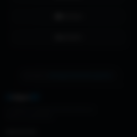
YouTube
LinkedIn
échange de bannière gratuite !
Ton site ici ?
A
migos
3D
La référence mondiale des fonds d'écran et
ressources graphiques.
NAVIGATION