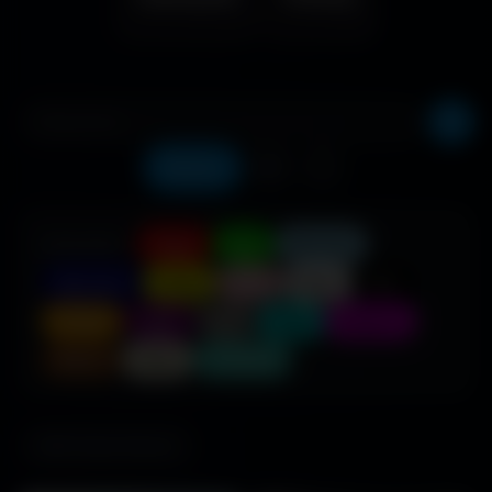
Récents
❤️
⬇️
COULEUR :
Rouge
Vert
Bleu clair
Bleu foncé
Jaune
Rose
Blanc
Noir
Orange
Violet
Gris
Cyan
Magenta
Marron
Beige
Turquoise
685 fonds d'écran