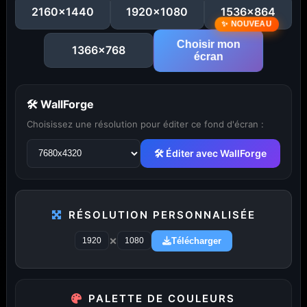
2160x1440
1920x1080
1536x864
Choisir mon
1366x768
écran
...
1
2
3
4
5
29
🛠 WallForge
Choisissez une résolution pour éditer ce fond d'écran :
PUBLICITÉ
🛠 Éditer avec WallForge
Publicité désactivée (cookies refusés)
RÉSOLUTION PERSONNALISÉE
×
Télécharger
Amigos3D — La destination ultime
PALETTE DE COULEURS