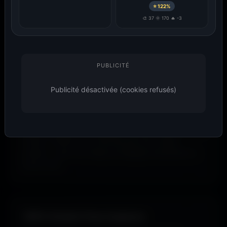
⭐ 122%
🎨 37 🌞 170 🔥 -3
Filtrer par couleur.
Envie de
bleu
? De
rouge
? De
vert
? Utilise le filtre
couleur
pour dénicher les fonds qui matchent avec
PUBLICITÉ
ton humeur, ta marque ou ton setup. 16 couleurs
disponibles.
Publicité désactivée (cookies refusés)
Tu peux aussi explorer les wallpapers par ambiance
ou style visuel : gaming, cyberpunk, anime, paysages,
espace, voitures, minimalisme, fantasy et bien d'autres
univers. Parfois tu ne cherches pas une couleur
précise... juste une image qui dégage exactement la
bonne vibe.
100% Gratuit. Pour toujours.