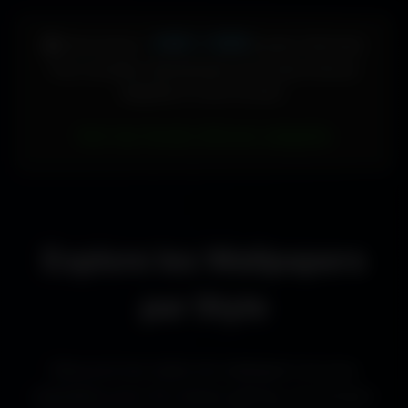
448 × 896
🖥️ Votre écran :
pixels (Vertical)
Pour accéder directement aux fonds d'écran
adaptés à votre format :
Voir les fonds d’écran adaptés
Explore les Wallpapers
par Style
Découvre les styles de wallpapers les plus
populaires pour les setups gaming, les bureaux