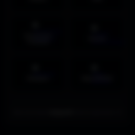
Couvertures
Humour
Facebook
Musiques
Maps MOHAA
Merci de choisir
Amigos3D
. Bonne exploration ! ✌️