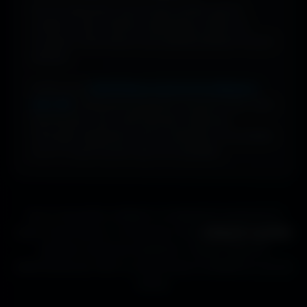
Pas de watermark, pas de frais cachés, pas de
compte à créer. Cherche, télécharge, profite. De
nouveaux fonds d’écran sont ajoutés plusieurs fois par
semaine.
Profite d’une
bibliothèque massive de wallpapers
ultra-HD
, entièrement gratuite et ouverte à tous. Sans
abonnement, sans carte bancaire. Idéal pour
renouveler l’apparence de ton ordinateur, ton portable
ou ta TV aussi souvent que tu le souhaites.
Que tu sois gamer, designer ou simplement passionné de
beaux fonds d’écran, tu trouveras ici des
wallpapers gratuits
adaptés à toutes les résolutions. Chaque image est
sélectionnée pour offrir un rendu propre et détaillé sur tous les
écrans.