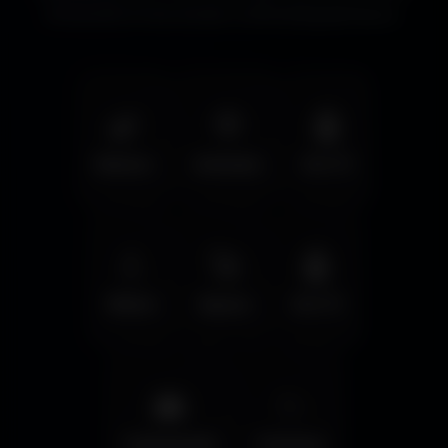
immersifs et les écrans cinématographiques.
🌿
🦅
🤖
Nature
Animals
Sci-Fi
💧
🚀
🤖
Water
Space
Sci-Fi
🌆
✨
Cyberpunk
Fantasy