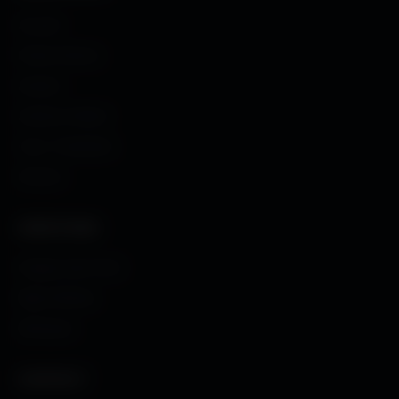
Accueil
Fonds d'écran
Avatars
Avatars Créator
Couv. Facebook
Humour
CRÉATIONS
Images sans fond
Maps MoHaa
Musiques
CONTACT