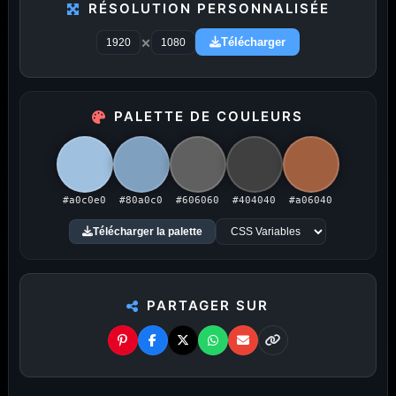
PUBLICITÉ
RÉSOLUTION PERSONNALISÉE
×
Publicité désactivée (cookies refusés)
Télécharger
PALETTE DE COULEURS
Amigos3D — La destination ultime
#a0c0e0
#80a0c0
#606060
#404040
#a06040
pour choisir un fond d'écran.
Télécharger la palette
Du HD à la 8K — Du plus petit au plus grand écran.
Littéralement.
PARTAGER SUR
Toutes les résolutions. Tous les écrans.
Je te propose des
fonds d'écran PC
du
1366×768