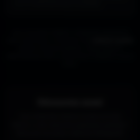
ou ta TV aussi souvent que tu le souhaites.
Que tu sois gamer, designer ou simplement passionné de
beaux fonds d’écran, tu trouveras ici des
wallpapers gratuits
adaptés à toutes les résolutions. Chaque image est
sélectionnée pour offrir un rendu propre et détaillé sur tous les
écrans.
Découvrez aussi
Vous recherchez d’autres formats de fonds
d’écran ou des ressources graphiques gratuites ?
Découvrez les autres collections d’Amigos3D.