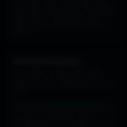
ou style visuel : gaming, cyberpunk, anime, paysages,
espace, voitures, minimalisme, fantasy et bien d'autres
univers. Parfois tu ne cherches pas une couleur
précise... juste une image qui dégage exactement la
bonne vibe.
100% Gratuit. Pour toujours.
Pas de watermark, pas de frais cachés, pas de
compte à créer. Cherche, télécharge, profite. De
nouveaux fonds d’écran sont ajoutés plusieurs fois par
semaine.
Profite d’une
bibliothèque massive de wallpapers
ultra-HD
, entièrement gratuite et ouverte à tous. Sans
abonnement, sans carte bancaire. Idéal pour
renouveler l’apparence de ton ordinateur, ton portable