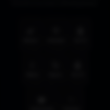
immersifs et les écrans cinématographiques.
🌿
🦅
🤖
Nature
Animals
Sci-Fi
💧
🚀
🤖
Water
Space
Sci-Fi
🌆
✨
Cyberpunk
Fantasy