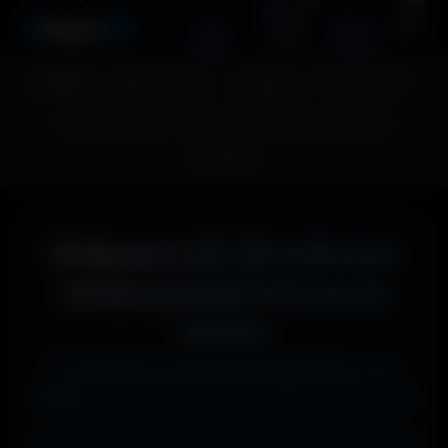
A
migos
3D
Accueil
Couv. Facebook
Fonds d'écran
Avatars
Images sans fond
Humour
Maps MoHaa
Musiques
Contact
Wallpapers 4K, 5K et 8K pour
setups gaming et écrans de
bureau
Tu cherches le fond d'écran parfait pour ton
écran ?
Ici, pas de mauvaise surprise : que tu sois
en 1920x1080 (Full HD) sur ton PC gamer, en
1366x768 sur ton ancien portable, en 2732x2048