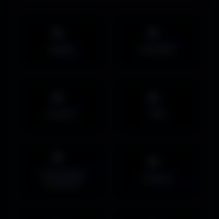
Mobile
UltraWide
Avatars
PNG
Couvertures
Humour
Facebook