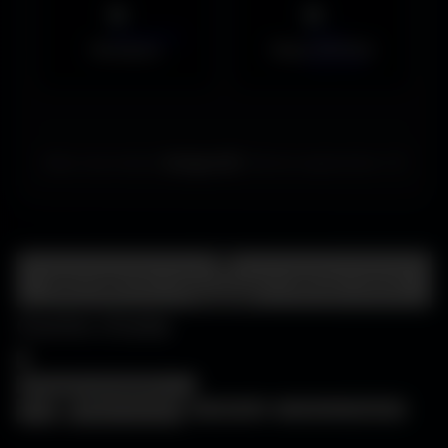
Musiques
Maps MOHAA
Merci de choisir
Amigos3D
. Bonne exploration ! ✌️
Centre d'aide
FAQ • Choisir mon écran • WallForge • Astuces
Amigos3D
Centre d'aide
×
❓
FAQ
🖥️
Choisir mon écran
🎨
WallForge
💡
Astuces Amigos3D