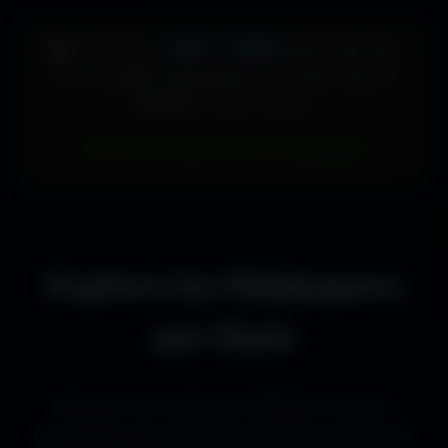
448 × 896
🖥️ Votre écran :
pixels (Vertical)
Pour accéder directement aux fonds d'écran
adaptés à votre format :
Voir les fonds d’écran adaptés
Explore les Wallpapers
par Style
Découvre les styles de wallpapers les plus
populaires pour les setups gaming, les bureaux