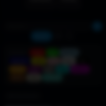
Récents
❤️
⬇️
COULEUR :
Rouge
Vert
Bleu clair
Bleu foncé
Jaune
Rose
Blanc
Noir
Orange
Violet
Gris
Cyan
Magenta
Marron
Beige
Turquoise
685 fonds d'écran