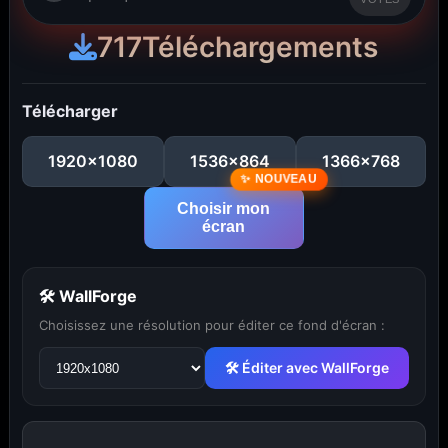
717
Téléchargements
Télécharger
1920x1080
1536x864
1366x768
Choisir mon
écran
🛠 WallForge
Choisissez une résolution pour éditer ce fond d'écran :
...
1
2
3
4
5
29
🛠 Éditer avec WallForge