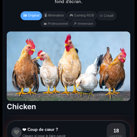
fond d’écran.
🖼️ Original
🖥️ Minimaliste
🎮 Gaming RGB
🎨 Créatif
💼 Professionnel
🔎 Immersion
Chicken
❤️ Coup de cœur ?
18
Cliquez ici pour le faire savoir
VOTES