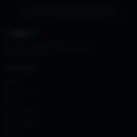
échange de bannière gratuite !
Ton site ici ?
A
migos
3D
La référence mondiale des fonds d'écran et
ressources graphiques.
NAVIGATION
Accueil
Fonds d'écran
Avatars
Avatars Créator
Couv. Facebook
Humour