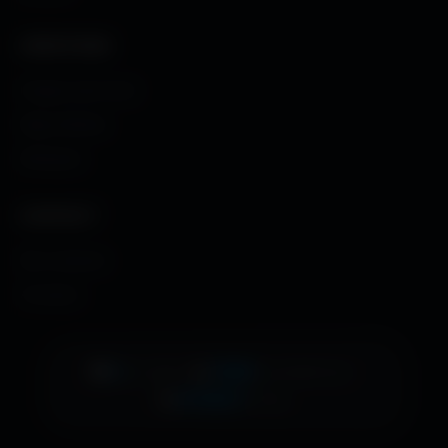
CRÉATIONS
Images sans fond
Maps MoHaa
Musiques
CONTACT
Me contacter
À propos
👁️
2
•
📊
1088
•
EN LIGNE
AUJOURD'HUI
🚀
479657
TOTAL