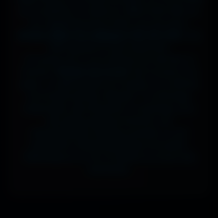
sur ta tablette, ou même en 7680x4320 (8K) sur
ton magnifique écran OLED, tout est prévu.
J'ai des milliers de wallpapers HD, 4K et 8K
, tous
100% gratuits et sans watermark.
Si comme moi tu as la flemme de chercher, la
fonction
"Choisir mon écran"
fait le boulot à ta
place : tu sélectionnes ton modèle, et il t'affiche
les formats parfaits. Résultat ? Un affichage
impeccable, sans étirement ni recadrage, pour
des setups gaming immersifs, une
personnalisation desktop poussée, ou une
expérience cinématographique incroyable.
Télécharge en un clic et sublime ton écran dès
maintenant.