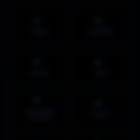
Mobile
UltraWide
Avatars
PNG
Couvertures
Humour
Facebook