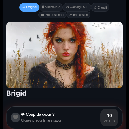
🖼️ Original
🖥️ Minimaliste
🎮 Gaming RGB
🎨 Créatif
💼 Professionnel
🔎 Immersion
Brigid
❤️ Coup de cœur ?
10
Cliquez ici pour le faire savoir
VOTES