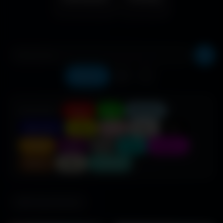
Récents
❤️
⬇️
COULEUR :
Rouge
Vert
Bleu clair
Bleu foncé
Jaune
Rose
Blanc
Noir
Orange
Violet
Gris
Cyan
Magenta
Marron
Beige
Turquoise
686 fonds d'écran