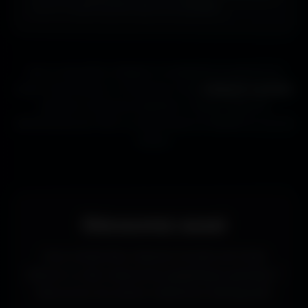
ou ta TV aussi souvent que tu le souhaites.
Que tu sois gamer, designer ou simplement passionné de
beaux fonds d’écran, tu trouveras ici des
wallpapers gratuits
adaptés à toutes les résolutions. Chaque image est
sélectionnée pour offrir un rendu propre et détaillé sur tous les
écrans.
Découvrez aussi
Vous recherchez d’autres formats de fonds
d’écran ou des ressources graphiques gratuites ?
Découvrez les autres collections d’Amigos3D.