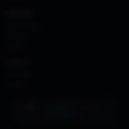
CRÉATIONS
Images sans fond
Maps MoHaa
Musiques
CONTACT
Me contacter
À propos
👁️
6
•
📊
655
•
EN LIGNE
AUJOURD'HUI
🚀
488035
TOTAL