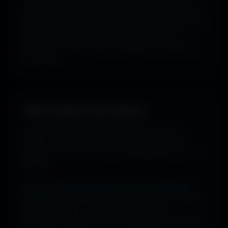
ou style visuel : gaming, cyberpunk, anime, paysages,
espace, voitures, minimalisme, fantasy et bien d'autres
univers. Parfois tu ne cherches pas une couleur
précise... juste une image qui dégage exactement la
bonne vibe.
100% Gratuit. Pour toujours.
Pas de watermark, pas de frais cachés, pas de
compte à créer. Cherche, télécharge, profite. De
nouveaux fonds d’écran sont ajoutés plusieurs fois par
semaine.
Profite d’une
bibliothèque massive de wallpapers
ultra-HD
, entièrement gratuite et ouverte à tous. Sans
abonnement, sans carte bancaire. Idéal pour
renouveler l’apparence de ton ordinateur, ton portable