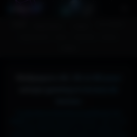
A
migos
3D
Accueil
Couv. Facebook
Fonds d'écran
Avatars
Images sans fond
Humour
Maps MoHaa
Musiques
Contact
Wallpapers 4K, 5K et 8K pour
setups gaming et écrans de
bureau
Tu cherches le fond d'écran parfait pour ton
écran ?
Ici, pas de mauvaise surprise : que tu sois
en 1920x1080 (Full HD) sur ton PC gamer, en
1366x768 sur ton ancien portable, en 2732x2048