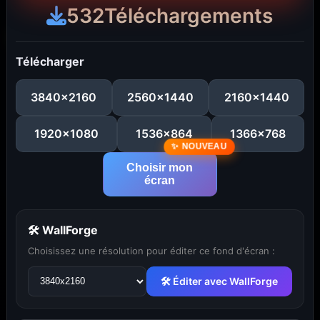
532
Téléchargements
Télécharger
3840x2160
2560x1440
2160x1440
1920x1080
1536x864
1366x768
Choisir mon
écran
🛠 WallForge
...
1
2
3
4
5
29
Choisissez une résolution pour éditer ce fond d'écran :
🛠 Éditer avec WallForge