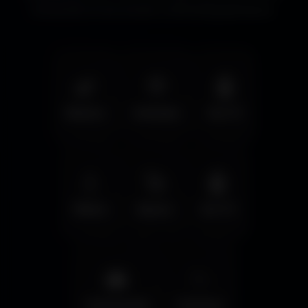
immersifs et les écrans cinématographiques.
🌿
🦅
🤖
Nature
Animals
Sci-Fi
💧
🚀
🤖
Water
Space
Sci-Fi
🌆
✨
Cyberpunk
Fantasy