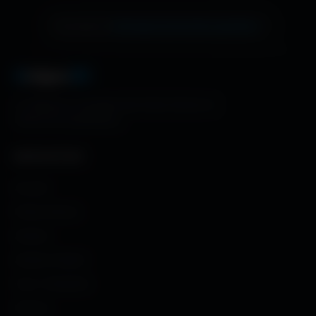
échange de bannière gratuite !
Ton site ici ?
A
migos
3D
La référence mondiale des fonds d'écran et
ressources graphiques.
NAVIGATION
Accueil
Fonds d'écran
Avatars
Avatars Créator
Couv. Facebook
Humour