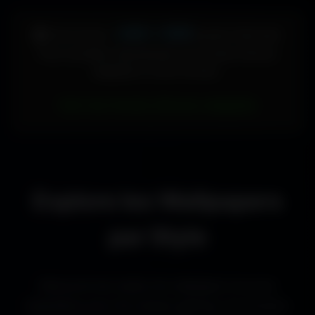
448 × 896
🖥️ Votre écran :
pixels (Vertical)
Pour accéder directement aux fonds d'écran
adaptés à votre format :
Voir les fonds d’écran adaptés
Explore les Wallpapers
par Style
Découvre les styles de wallpapers les plus
populaires pour les setups gaming, les bureaux