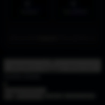
Musiques
Maps MOHAA
Merci de choisir
Amigos3D
. Bonne exploration ! ✌️
Centre d'aide
FAQ • Choisir mon écran • WallForge • Astuces
Amigos3D
Centre d'aide
×
❓
FAQ
🖥️
Choisir mon écran
🎨
WallForge
💡
Astuces Amigos3D