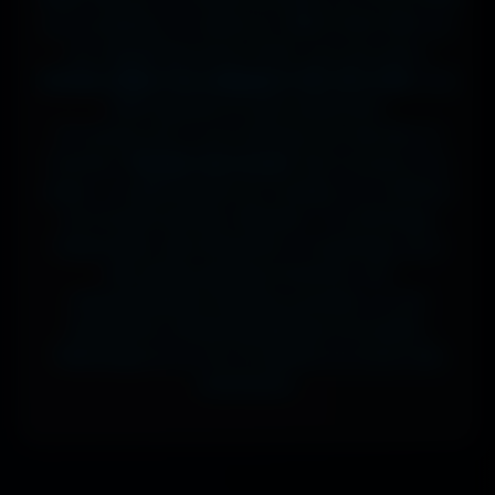
sur ta tablette, ou même en 7680x4320 (8K) sur
ton magnifique écran OLED, tout est prévu.
J'ai des milliers de wallpapers HD, 4K et 8K
, tous
100% gratuits et sans watermark.
Si comme moi tu as la flemme de chercher, la
fonction
"Choisir mon écran"
fait le boulot à ta
place : tu sélectionnes ton modèle, et il t'affiche
les formats parfaits. Résultat ? Un affichage
impeccable, sans étirement ni recadrage, pour
des setups gaming immersifs, une
personnalisation desktop poussée, ou une
expérience cinématographique incroyable.
Télécharge en un clic et sublime ton écran dès
maintenant.