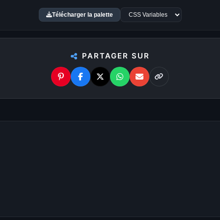
Télécharger la palette
Palettes de couleurs
u
7680×4320 8K
. Chaque
Chaque fond d’écran te liv
rir un affichage parfait, sans
une image, ouvre le modal, p
PARTAGER SUR
Les 6 pastilles de couleur 
e simplement le modèle de
Avec
WallForge
, personnali
affiche automatiquement les
: ajuste les couleurs, appliq
 ton écran.
des formes, recadre l’image
100% Gratuit. Pour to
pour dénicher les fonds qui
Pas de watermark, pas de fr
urs disponibles.
profite. De nouveaux fonds d
 visuel : gaming, cyberpunk,
Profite d’une
bibliothèque 