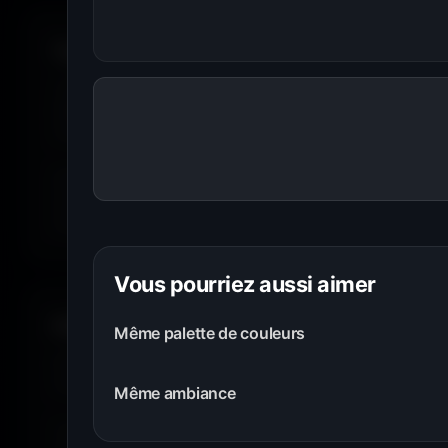
Toutes les résolutions. Tous les écrans.
Je te propose des
fonds d'écran PC
du
1366×768
jusqu'a
wallpaper est disponible dans plusieurs résolutions afin d'off
recadrage, étirement ni perte de qualité.
Grâce à la nouvelle fonction
Choisir mon écran
, sélectionn
ton moniteur parmi des centaines de références. Amigos3D 
fonds d'écran parfaitement adaptés à la résolution native de
Vous pourriez aussi aimer
Filtrer par couleur.
Même palette de couleurs
Envie de
bleu
? De
rouge
? De
vert
? Utilise le filtre
couleur
matchent avec ton humeur, ta marque ou ton setup. 16 coule
Même ambiance
Tu peux aussi explorer les wallpapers par ambiance ou style