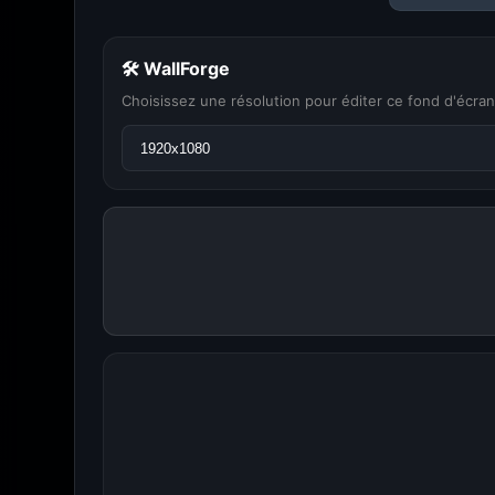
🛠 WallForge
Choisissez une résolution pour éditer ce fond d'écran
Amigos3D — La de
Du H