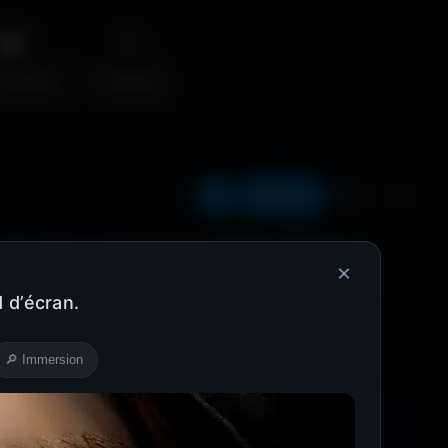
🌆
✨
erpunk
Fantasy
Récents
❤️
⬇️
Cyan
Magenta
Marron
Beige
Turquoise
×
 d’écran.
🔎 Immersion