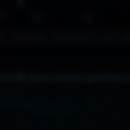
s
Couv. Facebook
Images sans fond
Humour
Ma
 et 8K pour setups gaming e
 ton écran ?
Ici, pas de mauvaise surprise : que tu sois en
2x2048 sur ta tablette, ou même en 7680x4320 (8K) sur to
liers de wallpapers HD, 4K et 8K
, tous 100% gratuits et sa
, la fonction
"Choisir mon écran"
fait le boulot à ta place 
hage impeccable, sans étirement ni recadrage, pour des set
e cinématographique incroyable. Télécharge en un clic et