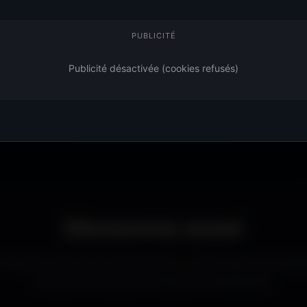
ien d'autres univers.
ouverte à tous. Sans abonne
 image qui dégage
l’apparence de ton ordinateu
PUBLICITÉ
Publicité désactivée (cookies refusés)
mer, designer ou simplement passionné de beaux fonds d’écran, tu tr
ts
adaptés à toutes les résolutions. Chaque image est sélectionnée p
propre et détaillé sur tous les écrans.
Découvrez aussi
d’autres formats de fonds d’écran ou des ressources graph
Découvrez les autres collections d’Amigos3D.