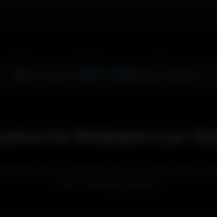
1344 × 1024
🖥️ Votre écran :
pixels (Standard)
xplore les Wallpapers par Sty
llpapers les plus populaires pour les setups gaming, le
écrans cinématographiques.