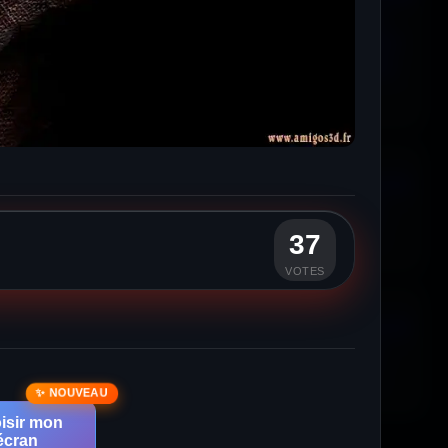
37
VOTES
isir mon
écran