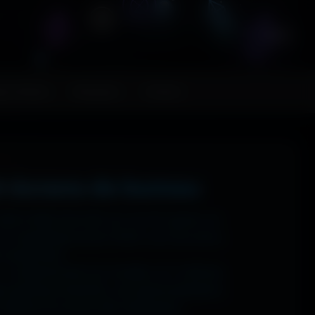
FR
ps MoHaa
Musiques
Contact
t écrans de bureau
 1920x1080 (Full HD) sur ton PC gamer, en
n magnifique écran OLED, tout est prévu.
ns watermark.
: tu sélectionnes ton modèle, et il t'affiche
ups gaming immersifs, une personnalisation
 sublime ton écran dès maintenant.