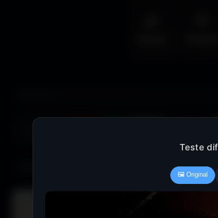
🌿
🦅
Nature
Animal
COULEUR :
Rouge
Vert
Bleu clair
Bleu foncé
Teste di
685 fonds d'écran
🖼️ Original