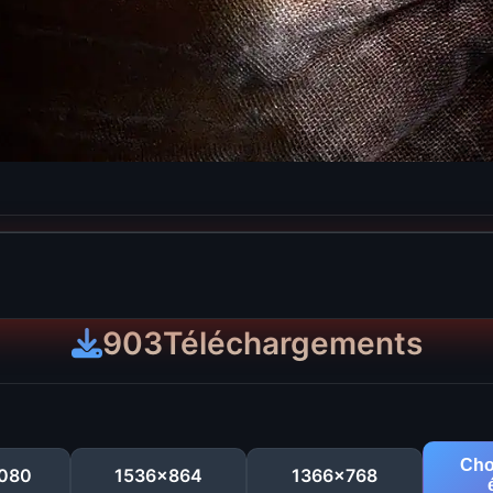
903
Téléchargements
Cho
080
1536x864
1366x768