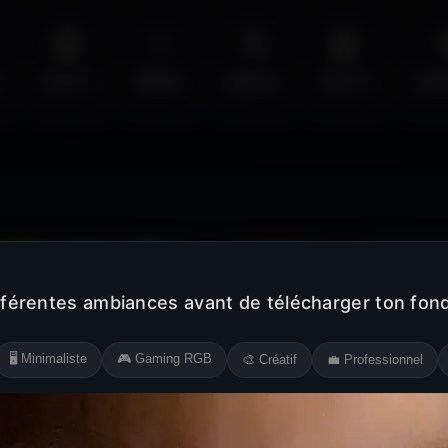
🤖
💧
🚀
🤖
s
Sci-Fi
Water
Space
Sci-Fi
Cyb
Jaune
Rose
Blanc
Noir
Orange
Violet
Gris
fférentes ambiances avant de télécharger ton fond
🖥️ Minimaliste
🎮 Gaming RGB
🎨 Créatif
💼 Professionnel