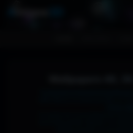
A
migos
3D
RESSOURCES GRAPHIQUES
Accueil
Fonds d'écran
Avatar
Wallpapers 4K, 5K
Tu cherches le fond d'écran parfait pour
1366x768 sur ton ancien portable, en 273
J'ai des mil
Si comme moi tu as la flemme de chercher
les formats parfaits. Résultat ? Un affic
desktop poussée, ou une expérienc