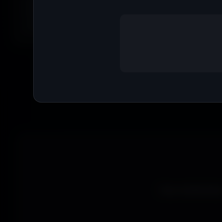
anime, paysages, espace, voitures, minimalisme, fantasy et b
Parfois tu ne cherches pas une couleur précise... juste une
exactement la bonne vibe.
Que tu sois ga
wallpapers gratui
Vous recherchez 