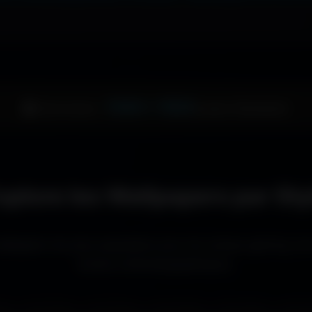
1344 × 1024
🖥️ Votre écran :
pixels (Standard)
xplore les Wallpapers par Sty
llpapers les plus populaires pour les setups gaming, le
écrans cinématographiques.