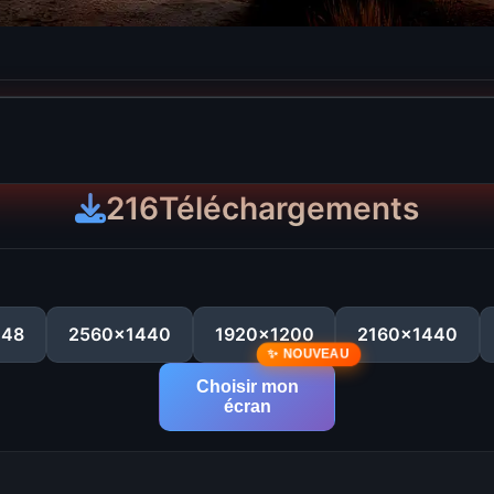
216
Téléchargements
048
2560x1440
1920x1200
2160x1440
Choisir mon
écran