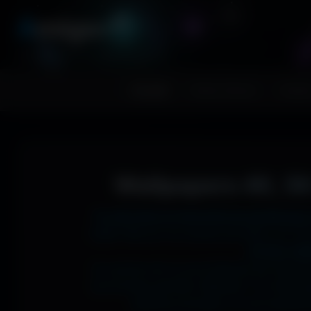
A
migos
3D
RESSOURCES GRAPHIQUES
Accueil
Fonds d'écran
Avatar
Wallpapers 4K, 5K
Tu cherches le fond d'écran parfait pour
1366x768 sur ton ancien portable, en 273
J'ai des mil
Si comme moi tu as la flemme de chercher
les formats parfaits. Résultat ? Un affic
desktop poussée, ou une expérienc