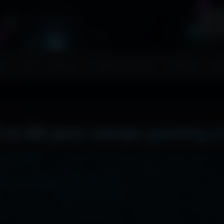
s
Couv. Facebook
Images sans fond
Humour
Ma
 et 8K pour setups gaming e
 ton écran ?
Ici, pas de mauvaise surprise : que tu sois en
2x2048 sur ta tablette, ou même en 7680x4320 (8K) sur to
liers de wallpapers HD, 4K et 8K
, tous 100% gratuits et sa
, la fonction
"Choisir mon écran"
fait le boulot à ta place 
hage impeccable, sans étirement ni recadrage, pour des set
e cinématographique incroyable. Télécharge en un clic et