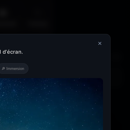
🌆
✨
erpunk
Fantasy
×
 d’écran.
Récents
❤️
⬇️
🔎 Immersion
Cyan
Magenta
Marron
Beige
Turquoise