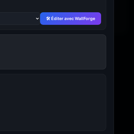
🛠 Éditer avec WallForge