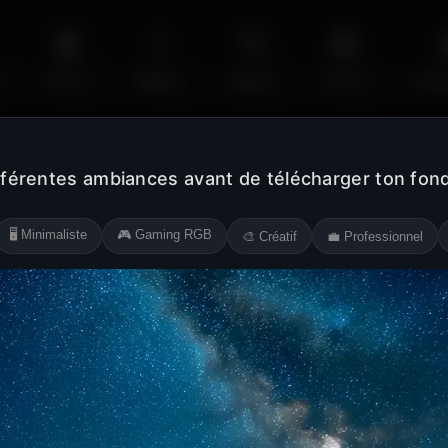
🤖
💧
🚀
🤖
s
Sci-Fi
Water
Space
Sci-Fi
Cyb
fférentes ambiances avant de télécharger ton fond
🖥️ Minimaliste
🎮 Gaming RGB
🎨 Créatif
💼 Professionnel
Jaune
Rose
Blanc
Noir
Orange
Violet
Gris