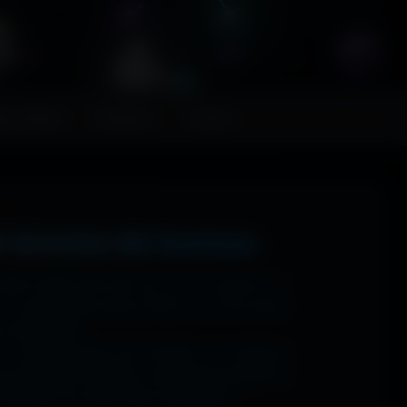
FR
ps MoHaa
Musiques
Contact
t écrans de bureau
 1920x1080 (Full HD) sur ton PC gamer, en
n magnifique écran OLED, tout est prévu.
ns watermark.
: tu sélectionnes ton modèle, et il t'affiche
ups gaming immersifs, une personnalisation
 sublime ton écran dès maintenant.