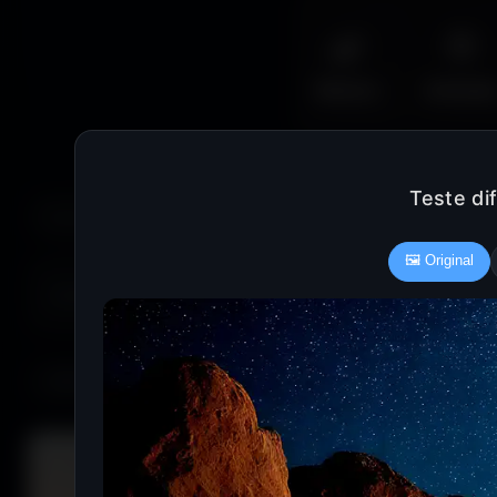
🌿
🦅
Nature
Animal
Teste di
🖼️ Original
COULEUR :
Rouge
Vert
Bleu clair
Bleu foncé
685 fonds d'écran