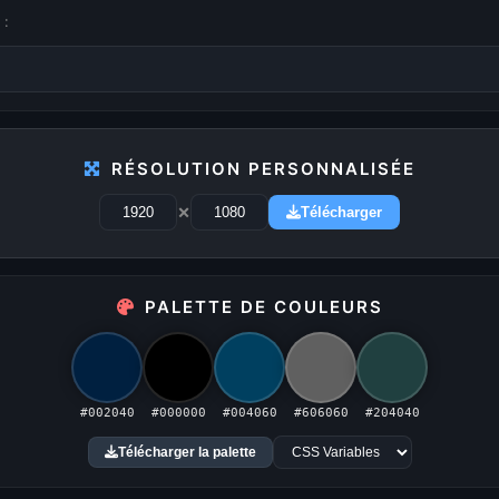
 :
RÉSOLUTION PERSONNALISÉE
1
2
3
4
5
...
29
×
Télécharger
PALETTE DE COULEURS
PUBLICITÉ
Publicité désactivée (cookies refusés)
#002040
#000000
#004060
#606060
#204040
Télécharger la palette