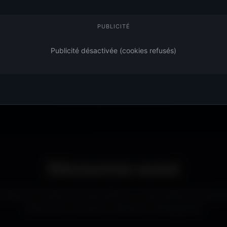
ien d'autres univers.
ouverte à tous. Sans abonne
 image qui dégage
l’apparence de ton ordinateu
PUBLICITÉ
Publicité désactivée (cookies refusés)
mer, designer ou simplement passionné de beaux fonds d’écran, tu tr
ts
adaptés à toutes les résolutions. Chaque image est sélectionnée p
propre et détaillé sur tous les écrans.
Découvrez aussi
d’autres formats de fonds d’écran ou des ressources graph
Découvrez les autres collections d’Amigos3D.