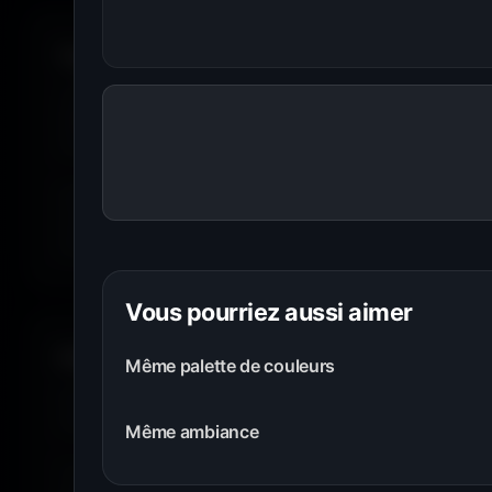
Toutes les résolutions. Tous les écrans.
Je te propose des
fonds d'écran PC
du
1366×768
jusqu'a
wallpaper est disponible dans plusieurs résolutions afin d'off
recadrage, étirement ni perte de qualité.
Grâce à la nouvelle fonction
Choisir mon écran
, sélectionn
ton moniteur parmi des centaines de références. Amigos3D 
fonds d'écran parfaitement adaptés à la résolution native de
Vous pourriez aussi aimer
Filtrer par couleur.
Même palette de couleurs
Envie de
bleu
? De
rouge
? De
vert
? Utilise le filtre
couleur
matchent avec ton humeur, ta marque ou ton setup. 16 coule
Même ambiance
Tu peux aussi explorer les wallpapers par ambiance ou style