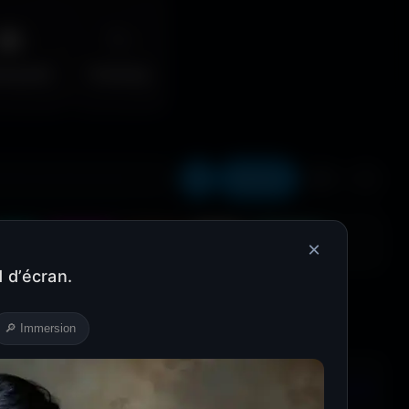
🌆
✨
erpunk
Fantasy
Récents
❤️
⬇️
Cyan
Magenta
Marron
Beige
Turquoise
×
 d’écran.
🔎 Immersion