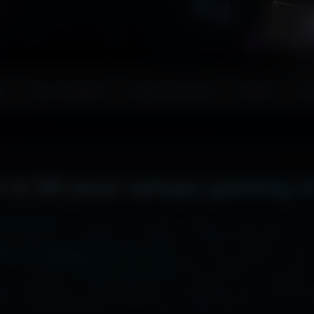
s
Couv. Facebook
Images sans fond
Humour
Ma
 et 8K pour setups gaming e
 ton écran ?
Ici, pas de mauvaise surprise : que tu sois en
2x2048 sur ta tablette, ou même en 7680x4320 (8K) sur to
liers de wallpapers HD, 4K et 8K
, tous 100% gratuits et sa
, la fonction
"Choisir mon écran"
fait le boulot à ta place 
hage impeccable, sans étirement ni recadrage, pour des set
e cinématographique incroyable. Télécharge en un clic et