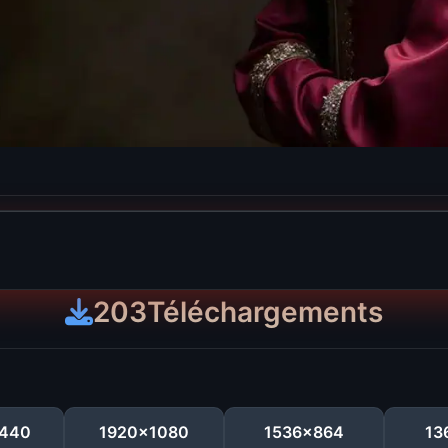
203
Téléchargements
440
1920x1080
1536x864
13