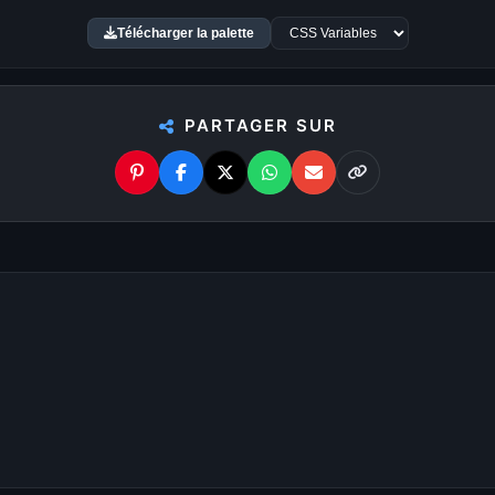
Télécharger la palette
Palettes de couleurs
u
7680×4320 8K
. Chaque
Chaque fond d’écran te liv
rir un affichage parfait, sans
une image, ouvre le modal, p
PARTAGER SUR
Les 6 pastilles de couleur 
e simplement le modèle de
Avec
WallForge
, personnali
affiche automatiquement les
: ajuste les couleurs, appliq
 ton écran.
des formes, recadre l’image
100% Gratuit. Pour to
pour dénicher les fonds qui
Pas de watermark, pas de fr
urs disponibles.
profite. De nouveaux fonds d
 visuel : gaming, cyberpunk,
Profite d’une
bibliothèque 