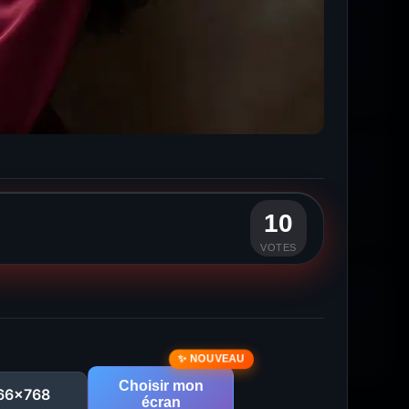
10
VOTES
Choisir mon
66x768
écran