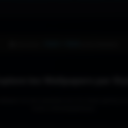
1344 × 1024
🖥️ Votre écran :
pixels (Standard)
xplore les Wallpapers par Sty
llpapers les plus populaires pour les setups gaming, le
écrans cinématographiques.