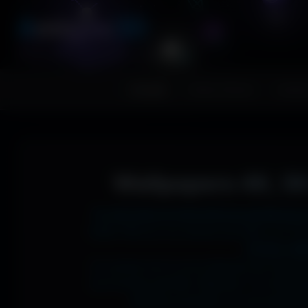
A
migos
3D
RESSOURCES GRAPHIQUES
Accueil
Fonds d'écran
Avatar
Wallpapers 4K, 5K
Tu cherches le fond d'écran parfait pour
1366x768 sur ton ancien portable, en 273
J'ai des mil
Si comme moi tu as la flemme de chercher
les formats parfaits. Résultat ? Un affic
desktop poussée, ou une expérienc