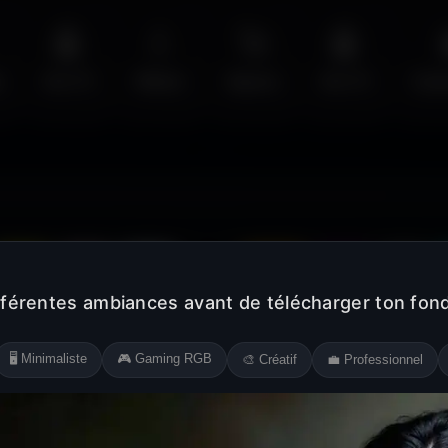
🤖
💧
🚀
🤖
s
Sci-Fi
Water
Space
Sci-Fi
Cyb
Jaune
Rose
Blanc
Noir
Orange
Violet
Gris
fférentes ambiances avant de télécharger ton fond
🖥️ Minimaliste
🎮 Gaming RGB
🎨 Créatif
💼 Professionnel