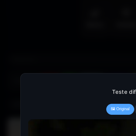
🌿
🦅
Nature
Animal
COULEUR :
Rouge
Vert
Bleu clair
Bleu foncé
Teste di
685 fonds d'écran
🖼️ Original