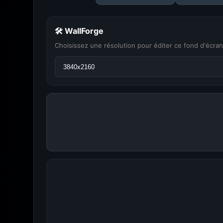
🛠 WallForge
Choisissez une résolution pour éditer ce fond d'écran
Amigos3D — La de
Du H