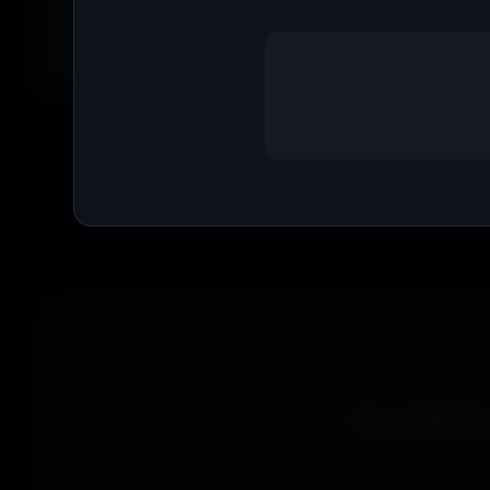
anime, paysages, espace, voitures, minimalisme, fantasy et b
Parfois tu ne cherches pas une couleur précise... juste une
exactement la bonne vibe.
Que tu sois ga
wallpapers gratui
Vous recherchez 