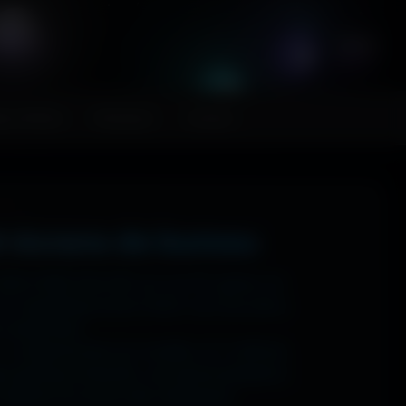
FR
ps MoHaa
Musiques
Contact
t écrans de bureau
 1920x1080 (Full HD) sur ton PC gamer, en
n magnifique écran OLED, tout est prévu.
ns watermark.
: tu sélectionnes ton modèle, et il t'affiche
ups gaming immersifs, une personnalisation
 sublime ton écran dès maintenant.