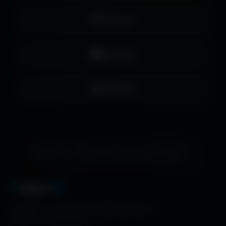
Pinterest
YouTube
LinkedIn
échange de bannière gratuite !
Ton site ici ?
A
migos
3D
La référence mondiale des fonds d'écran et
ressources graphiques.