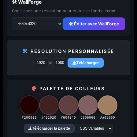
🛠 WallForge
Choisissez une résolution pour éditer ce fond d'écran :
🛠 Éditer avec WallForge
...
1
2
3
4
5
29
RÉSOLUTION PERSONNALISÉE
×
Télécharger
PUBLICITÉ
PALETTE DE COULEURS
Publicité désactivée (cookies refusés)
#200000
#402020
#604040
#806060
#a08060
Télécharger la palette