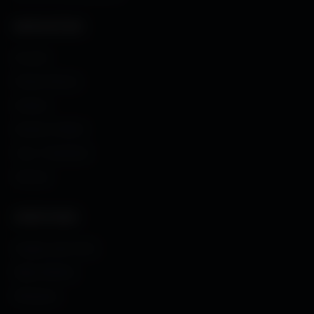
NAVIGATION
Accueil
Fonds d'écran
Avatars
Avatars Créator
Couv. Facebook
Humour
CRÉATIONS
Images sans fond
Maps MoHaa
Musiques