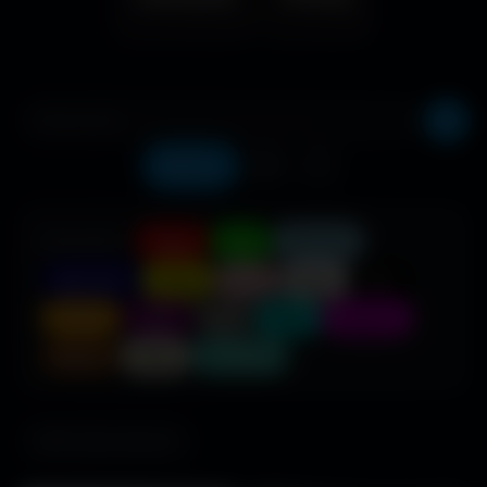
Récents
❤️
⬇️
COULEUR :
Rouge
Vert
Bleu clair
Bleu foncé
Jaune
Rose
Blanc
Noir
Orange
Violet
Gris
Cyan
Magenta
Marron
Beige
Turquoise
685 fonds d'écran