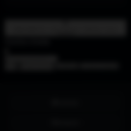
Centre d'aide
FAQ • Choisir mon écran • WallForge • Astuces
Amigos3D
Centre d'aide
×
❓
FAQ
🖥️
Choisir mon écran
🎨
WallForge
💡
Astuces Amigos3D
Facebook
Instagram