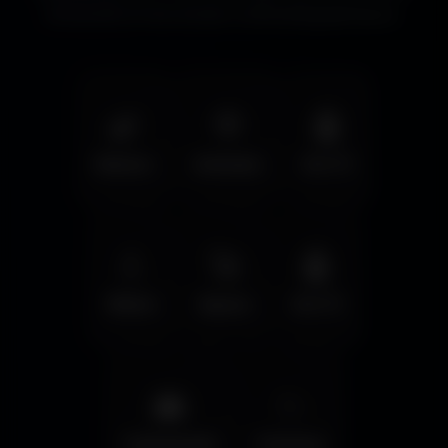
immersifs et les écrans cinématographiques.
🌿
🦅
🤖
Nature
Animals
Sci-Fi
💧
🚀
🤖
Water
Space
Sci-Fi
🌆
✨
Cyberpunk
Fantasy