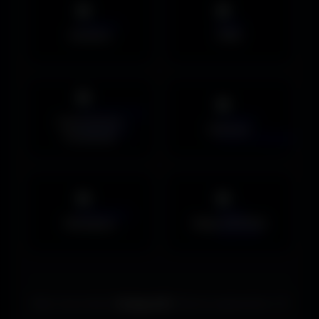
Avatars
PNG
Couvertures
Humour
Facebook
Musiques
Maps MOHAA
Merci de choisir
Amigos3D
. Bonne exploration ! ✌️