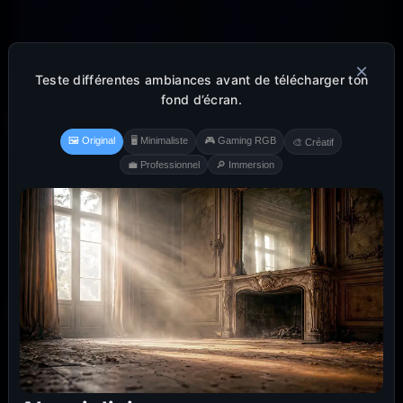
×
Teste différentes ambiances avant de télécharger ton
fond d’écran.
🖼️ Original
🖥️ Minimaliste
🎮 Gaming RGB
🎨 Créatif
💼 Professionnel
🔎 Immersion