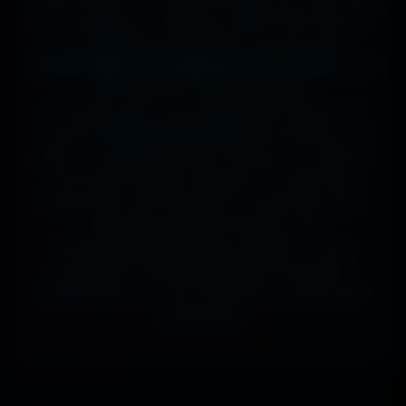
sur ta tablette, ou même en 7680x4320 (8K) sur
ton magnifique écran OLED, tout est prévu.
J'ai des milliers de wallpapers HD, 4K et 8K
, tous
100% gratuits et sans watermark.
Si comme moi tu as la flemme de chercher, la
fonction
"Choisir mon écran"
fait le boulot à ta
place : tu sélectionnes ton modèle, et il t'affiche
les formats parfaits. Résultat ? Un affichage
impeccable, sans étirement ni recadrage, pour
des setups gaming immersifs, une
personnalisation desktop poussée, ou une
expérience cinématographique incroyable.
Télécharge en un clic et sublime ton écran dès
maintenant.