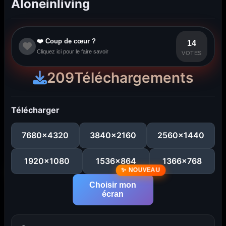
Aloneinliving
❤️ Coup de cœur ?
14
Cliquez ici pour le faire savoir
VOTES
209
Téléchargements
Télécharger
7680x4320
3840x2160
2560x1440
1920x1080
1536x864
1366x768
Choisir mon
écran