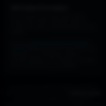
100% Gratuit. Pour toujours.
Pas de watermark, pas de frais cachés, pas de
compte à créer. Cherche, télécharge, profite. De
nouveaux fonds d’écran sont ajoutés plusieurs fois par
semaine.
Profite d’une
bibliothèque massive de wallpapers
ultra-HD
, entièrement gratuite et ouverte à tous. Sans
abonnement, sans carte bancaire. Idéal pour
renouveler l’apparence de ton ordinateur, ton portable
ou ta TV aussi souvent que tu le souhaites.
Que tu sois gamer, designer ou simplement passionné de
beaux fonds d’écran, tu trouveras ici des
wallpapers gratuits
adaptés à toutes les résolutions. Chaque image est
sélectionnée pour offrir un rendu propre et détaillé sur tous les