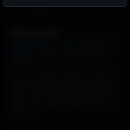
supplémentaires
.
Filtrer par couleur.
Envie de
bleu
? De
rouge
? De
vert
? Utilise le filtre
couleur
pour dénicher les fonds qui matchent avec
ton humeur, ta marque ou ton setup. 16 couleurs
disponibles.
Tu peux aussi explorer les wallpapers par ambiance
ou style visuel : gaming, cyberpunk, anime, paysages,
espace, voitures, minimalisme, fantasy et bien d'autres
univers. Parfois tu ne cherches pas une couleur
précise... juste une image qui dégage exactement la
bonne vibe.