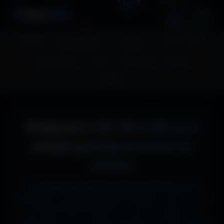
A
migos
3D
Accueil
Couv. Facebook
Fonds d'écran
Avatars
Images sans fond
Humour
Maps MoHaa
Musiques
Contact
Wallpapers 4K, 5K et 8K pour
setups gaming et écrans de
bureau
Tu cherches le fond d'écran parfait pour ton
écran ?
Ici, pas de mauvaise surprise : que tu sois
en 1920x1080 (Full HD) sur ton PC gamer, en
1366x768 sur ton ancien portable, en 2732x2048