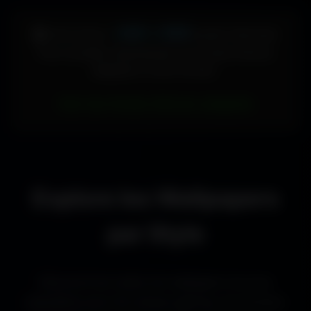
448 × 896
🖥️ Votre écran :
pixels (Vertical)
Pour accéder directement aux fonds d'écran
adaptés à votre format :
Voir les fonds d’écran adaptés
Explore les Wallpapers
par Style
Découvre les styles de wallpapers les plus
populaires pour les setups gaming, les bureaux