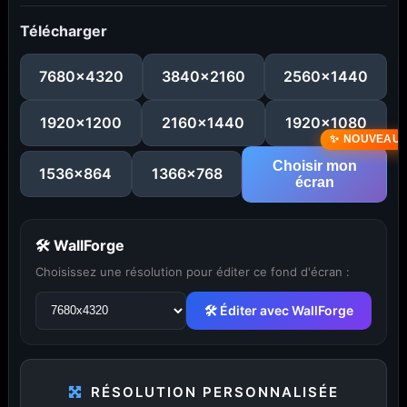
Télécharger
7680x4320
3840x2160
2560x1440
1920x1200
2160x1440
1920x1080
Choisir mon
1536x864
1366x768
écran
...
1
2
3
4
5
29
🛠 WallForge
Choisissez une résolution pour éditer ce fond d'écran :
🛠 Éditer avec WallForge
PUBLICITÉ
Publicité désactivée (cookies refusés)
RÉSOLUTION PERSONNALISÉE