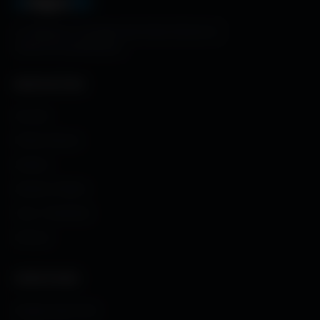
A
migos
3D
La référence mondiale des fonds d'écran et
ressources graphiques.
NAVIGATION
Accueil
Fonds d'écran
Avatars
Avatars Créator
Couv. Facebook
Humour
CRÉATIONS
Images sans fond