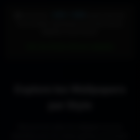
448 × 896
🖥️ Votre écran :
pixels (Vertical)
Pour accéder directement aux fonds d'écran
adaptés à votre format :
Voir les fonds d’écran adaptés
Explore les Wallpapers
par Style
Découvre les styles de wallpapers les plus
populaires pour les setups gaming, les bureaux