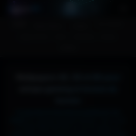
A
migos
3D
Accueil
Couv. Facebook
Fonds d'écran
Avatars
Images sans fond
Humour
Maps MoHaa
Musiques
Contact
Wallpapers 4K, 5K et 8K pour
setups gaming et écrans de
bureau
Tu cherches le fond d'écran parfait pour ton
écran ?
Ici, pas de mauvaise surprise : que tu sois
en 1920x1080 (Full HD) sur ton PC gamer, en
1366x768 sur ton ancien portable, en 2732x2048