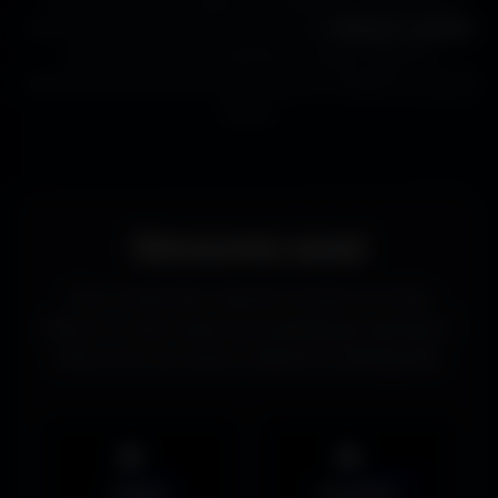
beaux fonds d’écran, tu trouveras ici des
wallpapers gratuits
adaptés à toutes les résolutions. Chaque image est
sélectionnée pour offrir un rendu propre et détaillé sur tous les
écrans.
Découvrez aussi
Vous recherchez d’autres formats de fonds
d’écran ou des ressources graphiques gratuites ?
Découvrez les autres collections d’Amigos3D.
Mobile
UltraWide