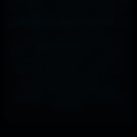
sur ta tablette, ou même en 7680x4320 (8K) sur
ton magnifique écran OLED, tout est prévu.
J'ai des milliers de wallpapers HD, 4K et 8K
, tous
100% gratuits et sans watermark.
Si comme moi tu as la flemme de chercher, la
fonction
"Choisir mon écran"
fait le boulot à ta
place : tu sélectionnes ton modèle, et il t'affiche
les formats parfaits. Résultat ? Un affichage
impeccable, sans étirement ni recadrage, pour
des setups gaming immersifs, une
personnalisation desktop poussée, ou une
expérience cinématographique incroyable.
Télécharge en un clic et sublime ton écran dès
maintenant.