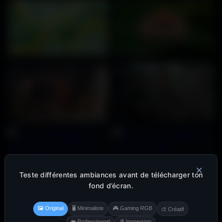
×
Teste différentes ambiances avant de télécharger ton
fond d’écran.
🖼️ Original
🖥️ Minimaliste
🎮 Gaming RGB
🎨 Créatif
💼 Professionnel
🔎 Immersion