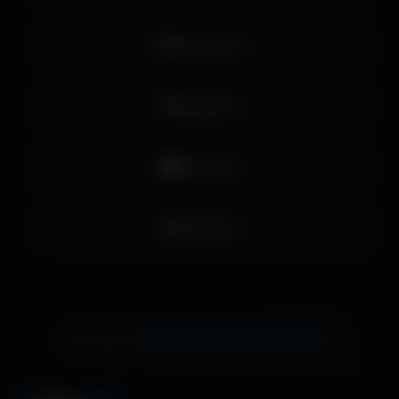
Instagram
Pinterest
YouTube
LinkedIn
échange de bannière gratuite !
Ton site ici ?