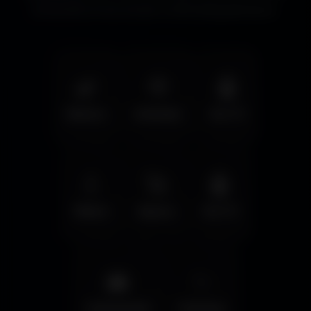
immersifs et les écrans cinématographiques.
🌿
🦅
🤖
Nature
Animals
Sci-Fi
💧
🚀
🤖
Water
Space
Sci-Fi
🌆
✨
Cyberpunk
Fantasy