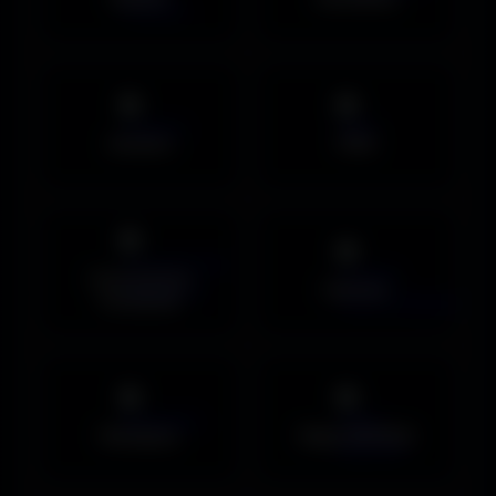
Avatars
PNG
Couvertures
Humour
Facebook
Musiques
Maps MOHAA