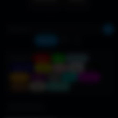
Récents
❤️
⬇️
COULEUR :
Rouge
Vert
Bleu clair
Bleu foncé
Jaune
Rose
Blanc
Noir
Orange
Violet
Gris
Cyan
Magenta
Marron
Beige
Turquoise
685 fonds d'écran