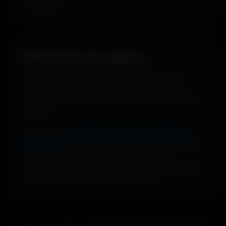
bonne vibe.
100% Gratuit. Pour toujours.
Pas de watermark, pas de frais cachés, pas de
compte à créer. Cherche, télécharge, profite. De
nouveaux fonds d’écran sont ajoutés plusieurs fois par
semaine.
Profite d’une
bibliothèque massive de wallpapers
ultra-HD
, entièrement gratuite et ouverte à tous. Sans
abonnement, sans carte bancaire. Idéal pour
renouveler l’apparence de ton ordinateur, ton portable
ou ta TV aussi souvent que tu le souhaites.
Que tu sois gamer, designer ou simplement passionné de