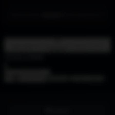
Merci de choisir
Amigos3D
. Bonne exploration ! ✌️
Centre d'aide
FAQ • Choisir mon écran • WallForge • Astuces
Amigos3D
Centre d'aide
×
❓
FAQ
🖥️
Choisir mon écran
🎨
WallForge
💡
Astuces Amigos3D
Facebook