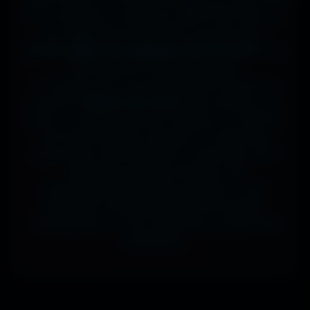
sur ta tablette, ou même en 7680x4320 (8K) sur
ton magnifique écran OLED, tout est prévu.
J'ai des milliers de wallpapers HD, 4K et 8K
, tous
100% gratuits et sans watermark.
Si comme moi tu as la flemme de chercher, la
fonction
"Choisir mon écran"
fait le boulot à ta
place : tu sélectionnes ton modèle, et il t'affiche
les formats parfaits. Résultat ? Un affichage
impeccable, sans étirement ni recadrage, pour
des setups gaming immersifs, une
personnalisation desktop poussée, ou une
expérience cinématographique incroyable.
Télécharge en un clic et sublime ton écran dès
maintenant.