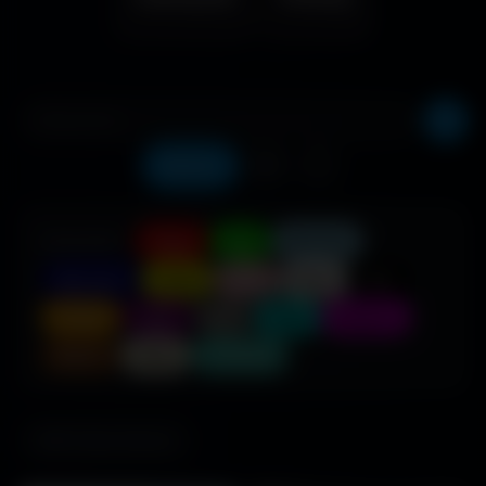
Récents
❤️
⬇️
COULEUR :
Rouge
Vert
Bleu clair
Bleu foncé
Jaune
Rose
Blanc
Noir
Orange
Violet
Gris
Cyan
Magenta
Marron
Beige
Turquoise
685 fonds d'écran