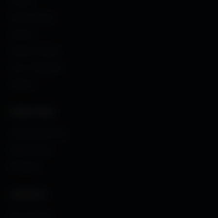
Accueil
Fonds d'écran
Avatars
Avatars Créator
Couv. Facebook
Humour
CRÉATIONS
Images sans fond
Maps MoHaa
Musiques
CONTACT
Me contacter