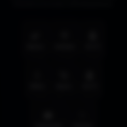
immersifs et les écrans cinématographiques.
🌿
🦅
🤖
Nature
Animals
Sci-Fi
💧
🚀
🤖
Water
Space
Sci-Fi
🌆
✨
Cyberpunk
Fantasy