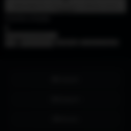
Centre d'aide
FAQ • Choisir mon écran • WallForge • Astuces
Amigos3D
Centre d'aide
×
❓
FAQ
🖥️
Choisir mon écran
🎨
WallForge
💡
Astuces Amigos3D
Facebook
Instagram
Pinterest