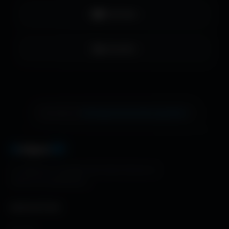
YouTube
LinkedIn
échange de bannière gratuite !
Ton site ici ?
A
migos
3D
La référence mondiale des fonds d'écran et
ressources graphiques.
NAVIGATION