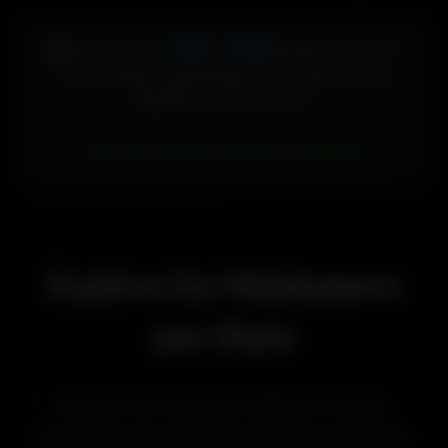
448 × 896
🖥️ Votre écran :
pixels (Vertical)
Pour accéder directement aux fonds d'écran
adaptés à votre format :
Voir les fonds d’écran adaptés
Explore les Wallpapers
par Style
Découvre les styles de wallpapers les plus
populaires pour les setups gaming, les bureaux