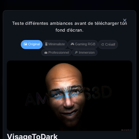
×
Teste différentes ambiances avant de télécharger ton
fond d’écran.
🖼️ Original
🖥️ Minimaliste
🎮 Gaming RGB
🎨 Créatif
💼 Professionnel
🔎 Immersion
VisageToDark