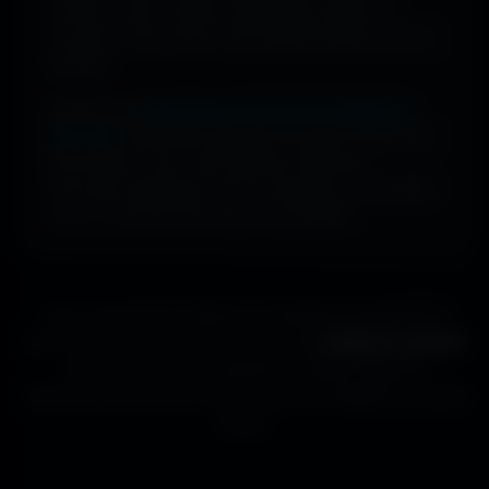
compte à créer. Cherche, télécharge, profite. De
nouveaux fonds d’écran sont ajoutés plusieurs fois par
semaine.
Profite d’une
bibliothèque massive de wallpapers
ultra-HD
, entièrement gratuite et ouverte à tous. Sans
abonnement, sans carte bancaire. Idéal pour
renouveler l’apparence de ton ordinateur, ton portable
ou ta TV aussi souvent que tu le souhaites.
Que tu sois gamer, designer ou simplement passionné de
beaux fonds d’écran, tu trouveras ici des
wallpapers gratuits
adaptés à toutes les résolutions. Chaque image est
sélectionnée pour offrir un rendu propre et détaillé sur tous les
écrans.