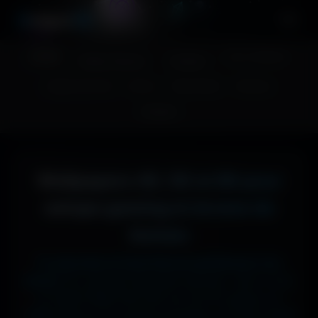
A
migos
3D
Accueil
Couv. Facebook
Fonds d'écran
Avatars
Images sans fond
Humour
Maps MoHaa
Musiques
Contact
Wallpapers 4K, 5K et 8K pour
setups gaming et écrans de
bureau
Tu cherches le fond d'écran parfait pour ton
écran ?
Ici, pas de mauvaise surprise : que tu sois
en 1920x1080 (Full HD) sur ton PC gamer, en
1366x768 sur ton ancien portable, en 2732x2048