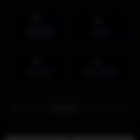
Couvertures
Humour
Facebook
Musiques
Maps MOHAA
Merci de choisir
Amigos3D
. Bonne exploration ! ✌️