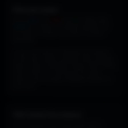
Filtrer par couleur.
Envie de
bleu
? De
rouge
? De
vert
? Utilise le filtre
couleur
pour dénicher les fonds qui matchent avec
ton humeur, ta marque ou ton setup. 16 couleurs
disponibles.
Tu peux aussi explorer les wallpapers par ambiance
ou style visuel : gaming, cyberpunk, anime, paysages,
espace, voitures, minimalisme, fantasy et bien d'autres
univers. Parfois tu ne cherches pas une couleur
précise... juste une image qui dégage exactement la
bonne vibe.
100% Gratuit. Pour toujours.
Pas de watermark, pas de frais cachés, pas de