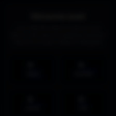
Découvrez aussi
Vous recherchez d’autres formats de fonds
d’écran ou des ressources graphiques gratuites ?
Découvrez les autres collections d’Amigos3D.
Mobile
UltraWide
Avatars
PNG