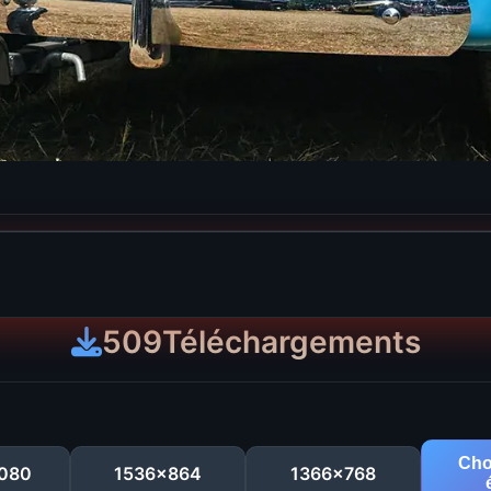
509
Téléchargements
Cho
080
1536x864
1366x768