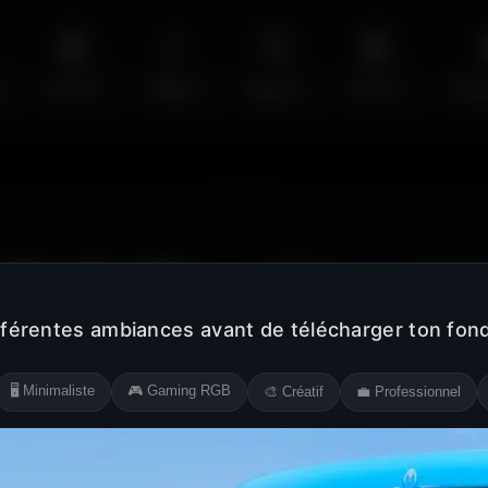
🤖
💧
🚀
🤖
s
Sci-Fi
Water
Space
Sci-Fi
Cyb
Jaune
Rose
Blanc
Noir
Orange
Violet
Gris
fférentes ambiances avant de télécharger ton fond
🖥️ Minimaliste
🎮 Gaming RGB
🎨 Créatif
💼 Professionnel