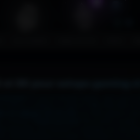
s
Couv. Facebook
Images sans fond
Humour
Ma
 et 8K pour setups gaming e
 ton écran ?
Ici, pas de mauvaise surprise : que tu sois en
2x2048 sur ta tablette, ou même en 7680x4320 (8K) sur to
liers de wallpapers HD, 4K et 8K
, tous 100% gratuits et sa
, la fonction
"Choisir mon écran"
fait le boulot à ta place 
hage impeccable, sans étirement ni recadrage, pour des set
e cinématographique incroyable. Télécharge en un clic et