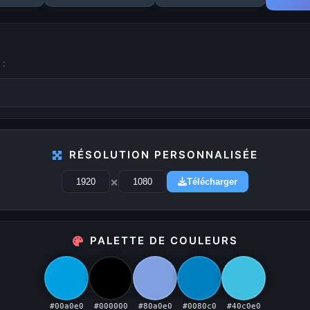
 :
1
2
3
4
5
...
29
RÉSOLUTION PERSONNALISÉE
PUBLICITÉ
×
Télécharger
Publicité désactivée (cookies refusés)
PALETTE DE COULEURS
#00a0e0
#000000
#80a0e0
#0080c0
#40c0e0