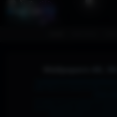
A
migos
3D
RESSOURCES GRAPHIQUES
Accueil
Fonds d'écran
Avatar
Wallpapers 4K, 5K
Tu cherches le fond d'écran parfait pour
1366x768 sur ton ancien portable, en 273
J'ai des mil
Si comme moi tu as la flemme de chercher
les formats parfaits. Résultat ? Un affic
desktop poussée, ou une expérienc