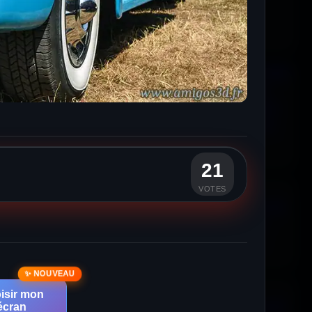
21
VOTES
isir mon
écran