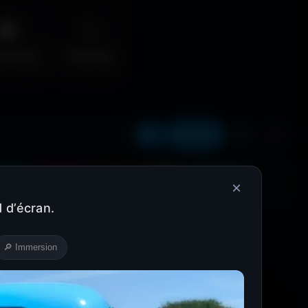
🌆
✨
erpunk
Fantasy
Récents
❤️
⬇️
Cyan
Magenta
Marron
Beige
Turquoise
×
 d’écran.
🔎 Immersion