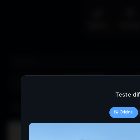
🌿
🦅
Nature
Animal
COULEUR :
Rouge
Vert
Bleu clair
Bleu foncé
Teste di
685 fonds d'écran
🖼️ Original