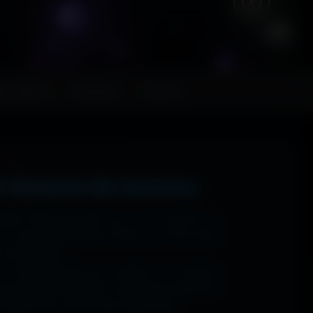
FR
ps MoHaa
Musiques
Contact
t écrans de bureau
 1920x1080 (Full HD) sur ton PC gamer, en
n magnifique écran OLED, tout est prévu.
ns watermark.
: tu sélectionnes ton modèle, et il t'affiche
ups gaming immersifs, une personnalisation
 sublime ton écran dès maintenant.