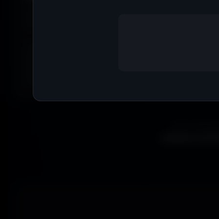
Envie de
bleu
? De
rouge
? De
vert
? Utilise le filtre
couleur
matchent avec ton humeur, ta marque ou ton setup. 16 coule
Tu peux aussi explorer les wallpapers par ambiance ou style
anime, paysages, espace, voitures, minimalisme, fantasy et b
Parfois tu ne cherches pas une couleur précise... juste une
exactement la bonne vibe.
Que tu sois ga
wallpapers gratui