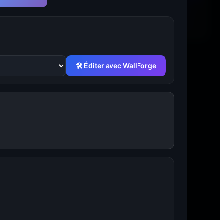
🛠 Éditer avec WallForge