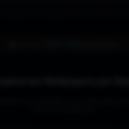
1344 × 1024
🖥️ Votre écran :
pixels (Standard)
xplore les Wallpapers par Sty
llpapers les plus populaires pour les setups gaming, le
écrans cinématographiques.