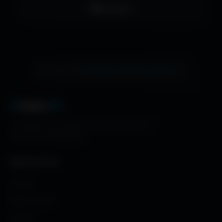
LinkedIn
échange de bannière gratuite !
Ton site ici ?
A
migos
3D
La référence mondiale des fonds d'écran et
ressources graphiques.
NAVIGATION
Accueil
Fonds d'écran
Avatars