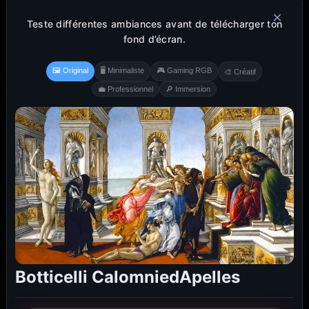
×
Teste différentes ambiances avant de télécharger ton
fond d’écran.
🖼️ Original
🖥️ Minimaliste
🎮 Gaming RGB
🎨 Créatif
💼 Professionnel
🔎 Immersion
Botticelli CalomniedApelles