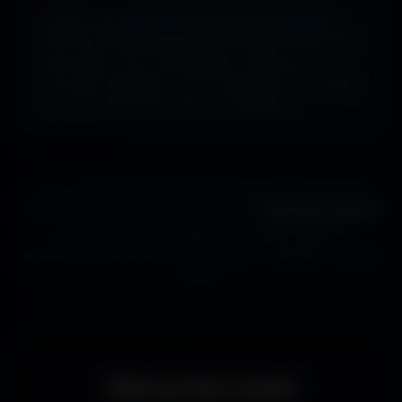
Profite d’une
bibliothèque massive de wallpapers
ultra-HD
, entièrement gratuite et ouverte à tous. Sans
abonnement, sans carte bancaire. Idéal pour
renouveler l’apparence de ton ordinateur, ton portable
ou ta TV aussi souvent que tu le souhaites.
Que tu sois gamer, designer ou simplement passionné de
beaux fonds d’écran, tu trouveras ici des
wallpapers gratuits
adaptés à toutes les résolutions. Chaque image est
sélectionnée pour offrir un rendu propre et détaillé sur tous les
écrans.
Découvrez aussi