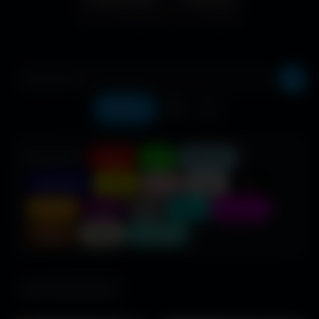
Récents
❤️
⬇️
COULEUR :
Rouge
Vert
Bleu clair
Bleu foncé
Jaune
Rose
Blanc
Noir
Orange
Violet
Gris
Cyan
Magenta
Marron
Beige
Turquoise
686 fonds d'écran