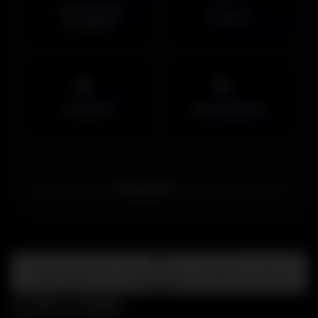
Couvertures
Humour
Facebook
Musiques
Maps MOHAA
Merci de choisir
Amigos3D
. Bonne exploration ! ✌️
Centre d'aide
FAQ • Choisir mon écran • WallForge • Astuces
Amigos3D
Centre d'aide