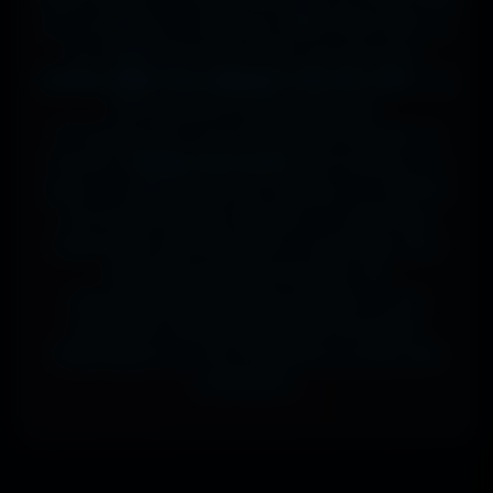
sur ta tablette, ou même en 7680x4320 (8K) sur
ton magnifique écran OLED, tout est prévu.
J'ai des milliers de wallpapers HD, 4K et 8K
, tous
100% gratuits et sans watermark.
Si comme moi tu as la flemme de chercher, la
fonction
"Choisir mon écran"
fait le boulot à ta
place : tu sélectionnes ton modèle, et il t'affiche
les formats parfaits. Résultat ? Un affichage
impeccable, sans étirement ni recadrage, pour
des setups gaming immersifs, une
personnalisation desktop poussée, ou une
expérience cinématographique incroyable.
Télécharge en un clic et sublime ton écran dès
maintenant.