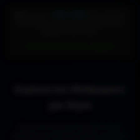
448 × 896
🖥️ Votre écran :
pixels (Vertical)
Pour accéder directement aux fonds d'écran
adaptés à votre format :
Voir les fonds d’écran adaptés
Explore les Wallpapers
par Style
Découvre les styles de wallpapers les plus
populaires pour les setups gaming, les bureaux