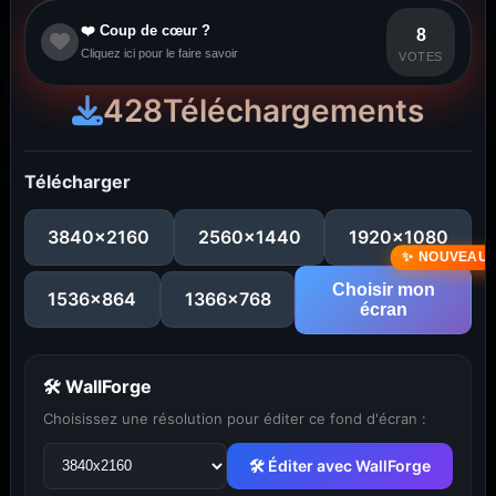
❤️ Coup de cœur ?
8
Cliquez ici pour le faire savoir
VOTES
428
Téléchargements
Télécharger
3840x2160
2560x1440
1920x1080
Choisir mon
1536x864
1366x768
écran
🛠 WallForge
Choisissez une résolution pour éditer ce fond d'écran :
🛠 Éditer avec WallForge
...
1
2
3
4
5
29