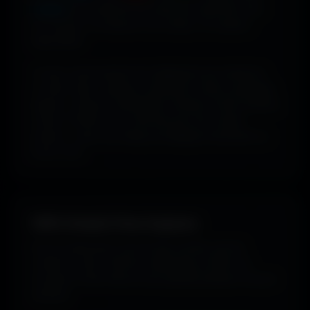
couleur
pour dénicher les fonds qui matchent avec
ton humeur, ta marque ou ton setup. 16 couleurs
disponibles.
Tu peux aussi explorer les wallpapers par ambiance
ou style visuel : gaming, cyberpunk, anime, paysages,
espace, voitures, minimalisme, fantasy et bien d'autres
univers. Parfois tu ne cherches pas une couleur
précise... juste une image qui dégage exactement la
bonne vibe.
100% Gratuit. Pour toujours.
Pas de watermark, pas de frais cachés, pas de
compte à créer. Cherche, télécharge, profite. De
nouveaux fonds d’écran sont ajoutés plusieurs fois par
semaine.