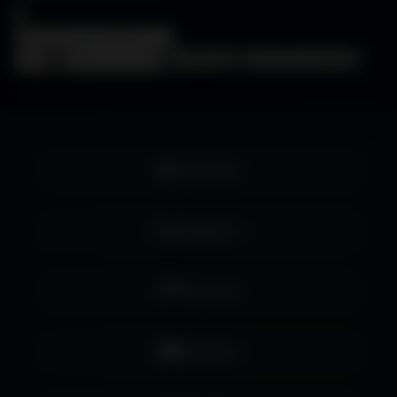
×
❓
FAQ
🖥️
Choisir mon écran
🎨
WallForge
💡
Astuces Amigos3D
Facebook
Instagram
Pinterest
YouTube