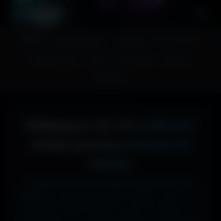
A
migos
3D
Accueil
Couv. Facebook
Fonds d'écran
Avatars
Images sans fond
Humour
Maps MoHaa
Musiques
Contact
Wallpapers 4K, 5K et 8K pour
setups gaming et écrans de
bureau
Tu cherches le fond d'écran parfait pour ton
écran ?
Ici, pas de mauvaise surprise : que tu sois
en 1920x1080 (Full HD) sur ton PC gamer, en
1366x768 sur ton ancien portable, en 2732x2048