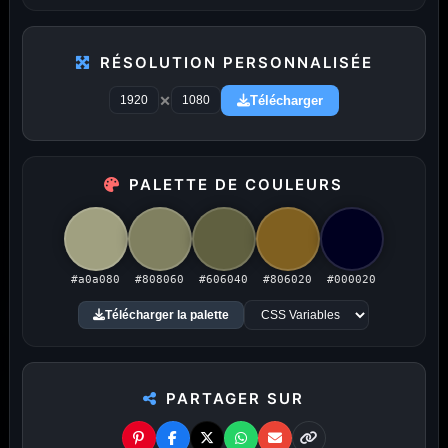
RÉSOLUTION PERSONNALISÉE
×
Télécharger
PUBLICITÉ
Publicité désactivée (cookies refusés)
PALETTE DE COULEURS
#a0a080
#808060
#606040
#806020
#000020
Amigos3D — La destination ultime
Télécharger la palette
pour choisir un fond d'écran.
Du HD à la 8K — Du plus petit au plus grand écran.
PARTAGER SUR
Littéralement.