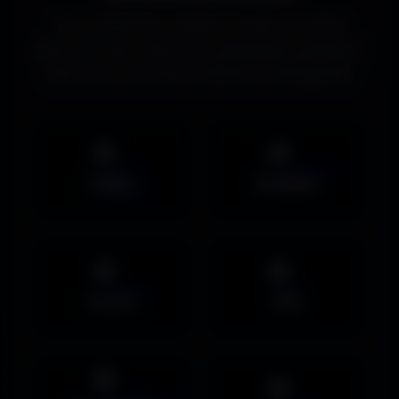
Vous recherchez d’autres formats de fonds
d’écran ou des ressources graphiques gratuites ?
Découvrez les autres collections d’Amigos3D.
Mobile
UltraWide
Avatars
PNG