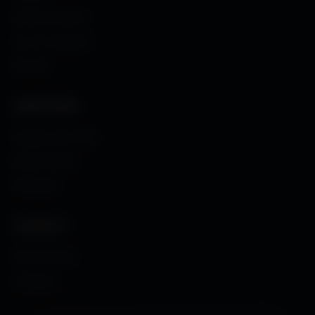
Avatars Créator
Couv. Facebook
Humour
CRÉATIONS
Images sans fond
Maps MoHaa
Musiques
CONTACT
Me contacter
À propos