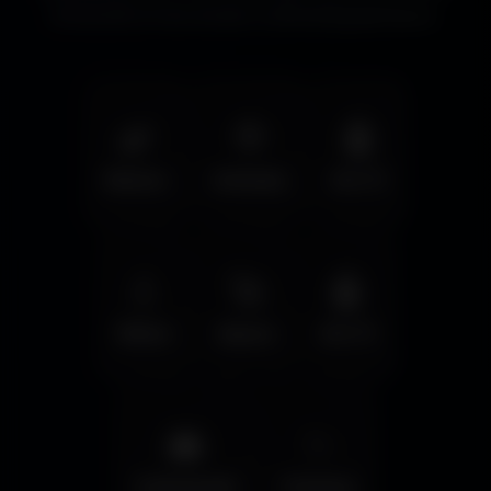
immersifs et les écrans cinématographiques.
🌿
🦅
🤖
Nature
Animals
Sci-Fi
💧
🚀
🤖
Water
Space
Sci-Fi
🌆
✨
Cyberpunk
Fantasy