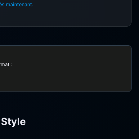
dès maintenant.
rmat :
 Style