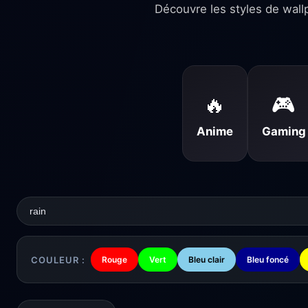
Découvre les styles de wall
🔥
🎮
Anime
Gaming
COULEUR :
Rouge
Vert
Bleu clair
Bleu foncé