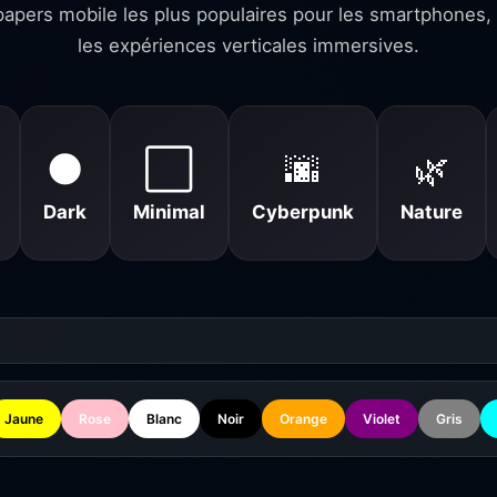
papers mobile les plus populaires pour les smartphones, l
les expériences verticales immersives.
🌑
⬜
🌆
🌿
Dark
Minimal
Cyberpunk
Nature
Jaune
Rose
Blanc
Noir
Orange
Violet
Gris