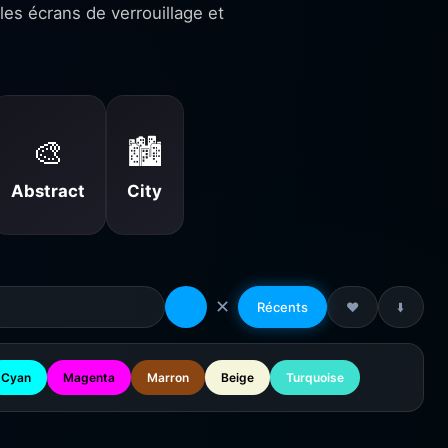
es écrans de verrouillage et
🎨
🏙️
Abstract
City
✕
Récents
❤️
⬇️
Cyan
Magenta
Marron
Beige
Turquoise