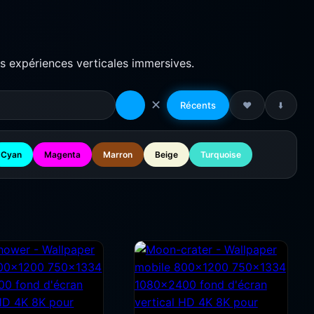
es expériences verticales immersives.
✕
Récents
❤️
⬇️
Cyan
Magenta
Marron
Beige
Turquoise