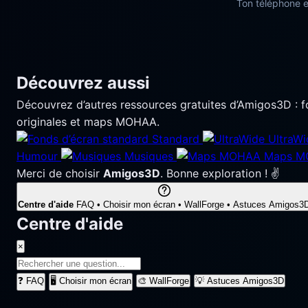
Ton téléphone e
Découvrez aussi
Découvrez d’autres ressources gratuites d’Amigos3D : 
originales et maps MOHAA.
Standard
UltraWi
Humour
Musiques
Maps M
Merci de choisir
Amigos3D
. Bonne exploration ! ✌️
Centre d'aide
FAQ • Choisir mon écran • WallForge • Astuces Amigos3
Centre d'aide
×
❓
FAQ
🖥️
Choisir mon écran
🎨
WallForge
💡
Astuces Amigos3D