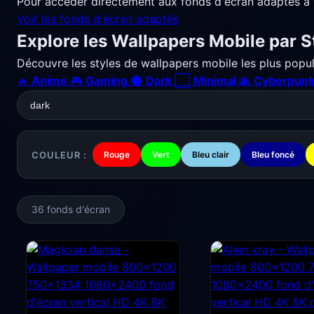
Pour accéder directement aux fonds d'écran adaptés à 
Voir les fonds d'écran adaptés
Explore les Wallpapers Mobile par S
Découvre les styles de wallpapers mobile les plus popul
🔥
Anime
🎮
Gaming
🌑
Dark
⬜
Minimal
🌆
Cyberpun
COULEUR :
Rouge
Vert
Bleu clair
Bleu foncé
36 fonds d'écran