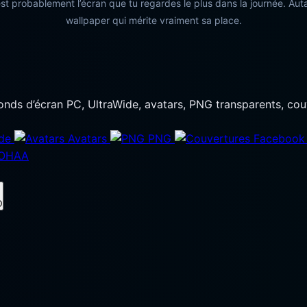
st probablement l’écran que tu regardes le plus dans la journée. Auta
wallpaper qui mérite vraiment sa place.
fonds d’écran PC, UltraWide, avatars, PNG transparents, c
de
Avatars
PNG
OHAA
D