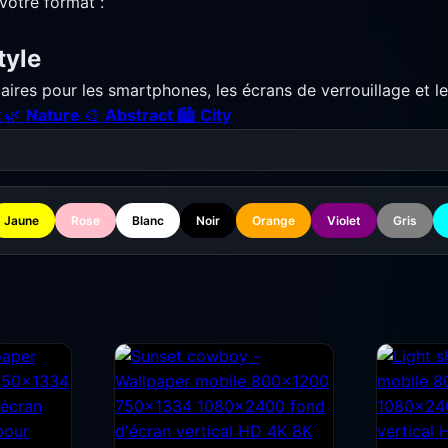
votre format :
tyle
aires pour les smartphones, les écrans de verrouillage et l
k
🌿
Nature
🎨
Abstract
🏙️
City
Jaune
Rose
Blanc
Noir
Orange
Violet
Gris