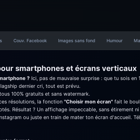
s
Couv. Facebook
Images sans fond
Humour
Ma
pour smartphones et écrans verticaux
 smartphone ?
Ici, pas de mauvaise surprise : que tu sois e
gship dernier cri, tout est prévu.
 tous 100% gratuits et sans watermark.
es résolutions, la fonction
"Choisir mon écran"
fait le bou
aptés. Résultat ? Un affichage impeccable, sans étirement ni
Instagram ou juste en train de mater ton écran d'accueil. Té