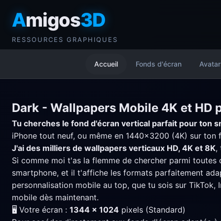
A
migos
3D
RESSOURCES GRAPHIQUES
Accueil
Fonds d'écran
Avatar
Dark - Wallpapers Mobile 4K et HD 
Tu cherches le fond d'écran vertical parfait pour ton
iPhone tout neuf, ou même en 1440x3200 (4K) sur ton fla
J'ai des milliers de wallpapers verticaux HD, 4K et 8K
,
Si comme moi t'as la flemme de chercher parmi toutes c
smartphone, et il t'affiche les formats parfaitement ad
personnalisation mobile au top, que tu sois sur TikTok, 
mobile dès maintenant.
🖥️ Votre écran :
1344 × 1024
pixels (Standard)