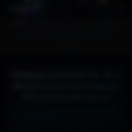
A
migos
3D
Accueil
Couv. Facebook
Fonds d'écran
Avatars
Images sans fond
Humour
Maps MoHaa
Musiques
Contact
Wallpapers UltraWide 4K, 5K et
8K pour écrans panoramiques,
21:9, 32:9 et multi-écrans
Tu cherches le fond d'écran ultrawide parfait
pour ta configuration ?
Ici, pas de galère : que tu
sois en 3440x1440 sur ton écran 21:9, en
5120x1440 sur ton moniteur 32:9, ou même en