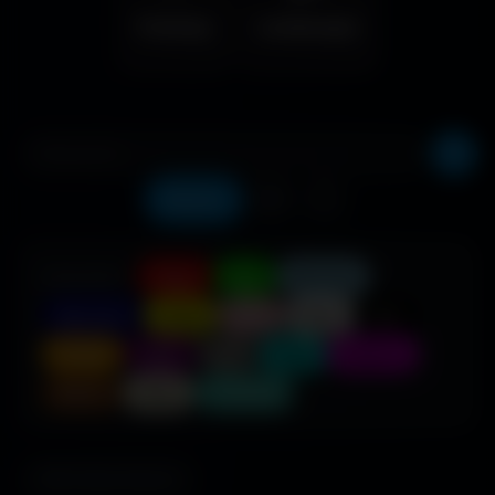
Fantasy
Landscape
Récents
❤️
⬇️
COULEUR :
Rouge
Vert
Bleu clair
Bleu foncé
Jaune
Rose
Blanc
Noir
Orange
Violet
Gris
Cyan
Magenta
Marron
Beige
Turquoise
595 fonds d'écran