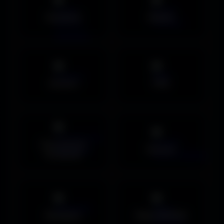
Standard
Mobile
Avatars
PNG
Couvertures
Humour
Facebook
Musiques
Maps MOHAA