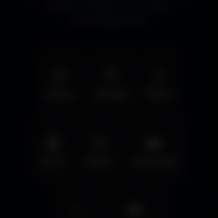
bureaux immersifs et les écrans
cinématographiques.
🌿
🦅
💧
Nature
Animals
Water
🤖
🚀
🌆
Sci-Fi
Space
Cyberpunk
✨
🏞️