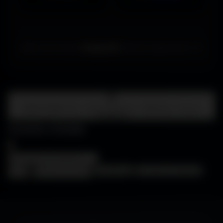
Merci de choisir
Amigos3D
. Bonne exploration ! ✌️
Centre d'aide
FAQ • Choisir mon écran • WallForge • Astuces
Amigos3D
Centre d'aide
×
❓
FAQ
🖥️
Choisir mon écran
🎨
WallForge
💡
Astuces Amigos3D