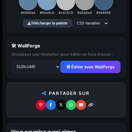
#6080a0
#80a0c0
#c0c0c0
#a0a0a0
#406080
PUBLICITÉ
Télécharger la palette
Publicité désactivée (cookies refusés)
🛠 WallForge
Choisissez une résolution pour éditer ce fond d'écran :
🛠 Éditer avec WallForge
Fonds d'écran ultrawide — Taillés
pour le grand écran.
PARTAGER SUR
21:9, 32:9, 8K — quand le standard n'est tout
simplement pas assez large.
Vous pourriez aussi aimer