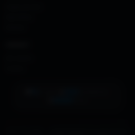
Images sans fond
Maps MoHaa
Musiques
CONTACT
Me contacter
À propos
👁️
12
•
📊
2044
•
EN LIGNE
AUJOURD'HUI
🚀
482667
TOTAL
Gérer mes cookies
|
© 2026 Amigos3D. Tous droits réservés.