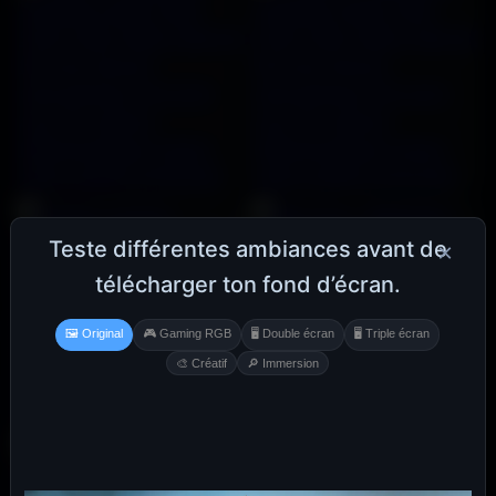
Teste différentes ambiances avant de
×
télécharger ton fond d’écran.
🖼️ Original
🎮 Gaming RGB
🖥️ Double écran
🖥️ Triple écran
🎨 Créatif
🔎 Immersion