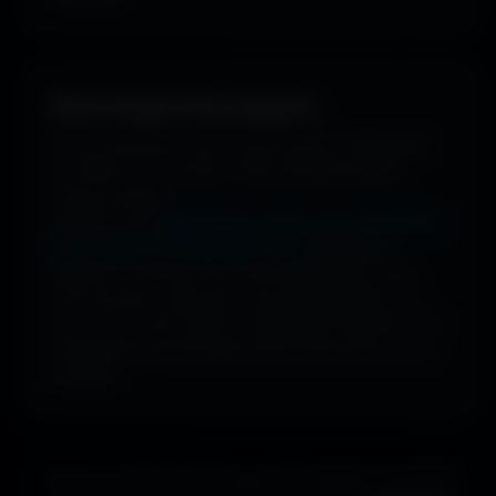
100% Gratuit. Pour toujours.
Pas de watermark, pas de frais cachés. Téléchargez
et profitez. De nouveaux fonds ultrawide ajoutés
chaque semaine.
Profitez d'une
bibliothèque massive et croissante de
fonds d'écran ultrawide ultra-HD
, entièrement
gratuite et ouverte à tous. Sans abonnement, sans
carte bancaire. Idéal pour vous immerger dans vos
jeux, votre travail créatif ou simplement sublimer votre
configuration panoramique aussi souvent que vous le
souhaitez.
Que vous soyez gamer, designer ou utilisateur de double