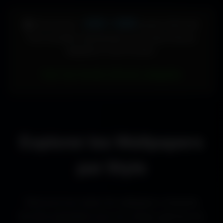
448 × 896
🖥️ Votre écran :
pixels (Vertical)
Pour accéder directement aux fonds d'écran
adaptés à votre format :
Voir les fonds d’écran adaptés
Explorer les Wallpapers
par Style
Découvre les styles de wallpapers ultrawide
les plus populaires pour les setups gaming, les