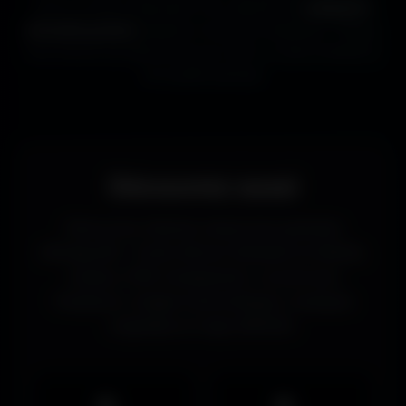
écran, je mets à disposition une collection de
wallpapers
ultrawide gratuits
adaptés à toutes les résolutions. Chaque
fond d'écran est sélectionné pour offrir un rendu immersif et
une qualité optimale.
Découvrez aussi
Découvrez d’autres ressources gratuites
d’Amigos3D : fonds d’écran Standard et Mobile,
avatars, PNG transparents, couvertures
Facebook, images humoristiques, musiques
originales et maps MOHAA.