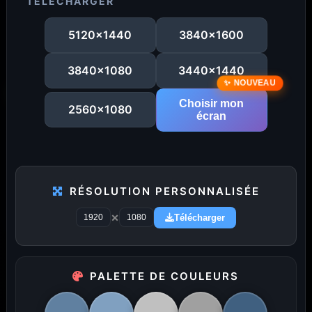
TÉLÉCHARGER
5120x1440
3840x1600
3840x1080
3440x1440
Choisir mon
2560x1080
écran
RÉSOLUTION PERSONNALISÉE
×
Télécharger
...
1
2
3
4
5
25
PALETTE DE COULEURS