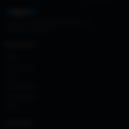
A
migos
3D
La référence mondiale des fonds d'écran et
ressources graphiques.
NAVIGATION
Accueil
Fonds d'écran
Avatars
Avatars Créator
Couv. Facebook
Humour
CRÉATIONS