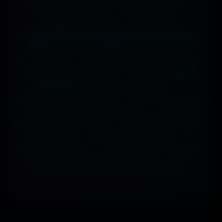
7680x2160 (8K) sur un setup digne d'un
simulateur de cockpit, tout est prévu.
J'ai des milliers de wallpapers ultrawide HD, 4K
et 8K
, tous 100% gratuits et sans watermark.
Si comme moi t'as la flemme de chercher parmi
des centaines de formats, la fonction
"Choisir
mon écran"
fait le boulot à ta place : tu
sélectionnes ton modèle, et il t'affiche les formats
parfaitement adaptés. Résultat ? Un affichage
immersif, sans étirement ni recadrage, qui épouse
parfaitement la courbe de ton écran pour une
expérience de jeu ou de cinéma digne des plus
belles configurations. Télécharge en un clic et
plonge dans l'immersion dès maintenant.