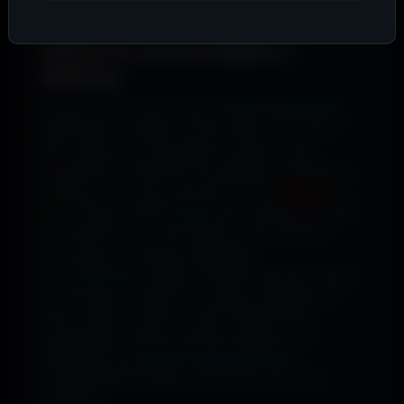
Palettes de couleurs intégrées +
WallForge.
Chaque fond vous livre ses
6 couleurs dominantes
.
Téléchargez la palette en CSS, JSON, TXT, CSV ou
XML. Cliquez sur une pastille et copiez le code
hexadécimal. Parfait pour les streamers, designers et
créateurs. Vous avez envie de
bleu
? De
rouge
? De
vert
? Utilisez le filtre
couleur
pour dénicher les fonds
qui matchent avec votre humeur, votre marque ou
votre setup. 16 couleurs disponibles.
Avec
WallForge
, modifiez n'importe quel fond d'écran
à votre guise — ajustez les couleurs, appliquez des
filtres, ajoutez du texte ou des overlays (petits
personnages, stickers, formes), recadrez — et
téléchargez-le
sans frais supplémentaires
.
Personnalisation illimitée, directement dans votre
navigateur.