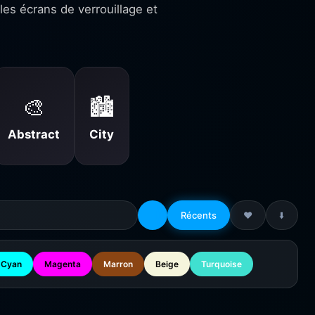
es écrans de verrouillage et
🎨
🏙️
Abstract
City
Récents
❤️
⬇️
Cyan
Magenta
Marron
Beige
Turquoise