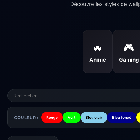
Découvre les styles de wall
🔥
🎮
Anime
Gaming
COULEUR :
Rouge
Vert
Bleu clair
Bleu foncé