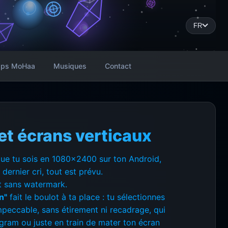
FR
ps MoHaa
Musiques
Contact
t écrans verticaux
 que tu sois en 1080x2400 sur ton Android,
ernier cri, tout est prévu.
et sans watermark.
n"
fait le boulot à ta place : tu sélectionnes
mpeccable, sans étirement ni recadrage, qui
agram ou juste en train de mater ton écran