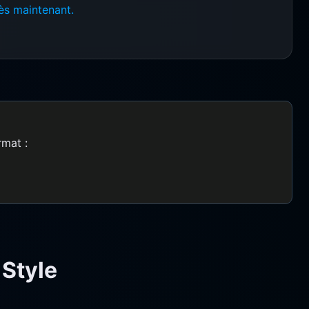
dès maintenant.
rmat :
 Style