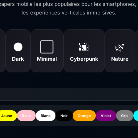
papers mobile les plus populaires pour les smartphones, l
les expériences verticales immersives.
🌑
⬜
🌆
🌿
Dark
Minimal
Cyberpunk
Nature
Jaune
Rose
Blanc
Noir
Orange
Violet
Gris