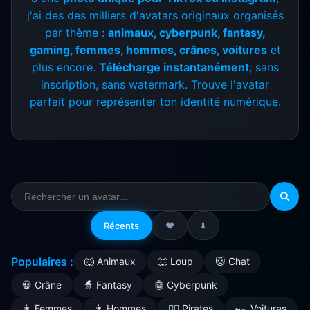
j'ai des des milliers d'avatars originaux organisés
par thème :
animaux, cyberpunk, fantasy,
gaming, femmes, hommes, crânes, voitures
et
plus encore.
Télécharge instantanément
, sans
inscription, sans watermark. Trouve l'avatar
parfait pour représenter ton identité numérique.
Récents
❤️
⬇️
Populaires :
🐺 Animaux
🐺 Loup
🐱 Chat
💀 Crâne
🧙 Fantasy
🤖 Cyberpunk
👩 Femmes
👨 Hommes
🏴‍☠️ Pirates
🏎️ Voitures