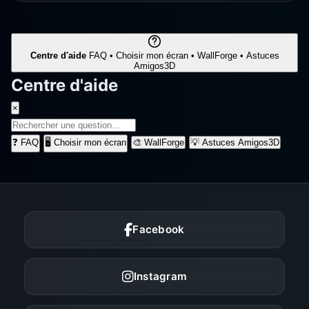
Centre d'aide
FAQ • Choisir mon écran • WallForge • Astuces
Amigos3D
Centre d'aide
×
❓
FAQ
🖥️
Choisir mon écran
🎨
WallForge
💡
Astuces Amigos3D
Facebook
Instagram