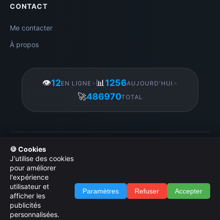
CONTACT
Me contacter
À propos
👁️
12
•
📊
1256
•
EN LIGNE
AUJOURD'HUI
🚀
486970
TOTAL
Gérer mes cookies
|
© 2026 Amigos3D. Tous droits réservés.
🍪 Cookies
|
Licence d utilisation des images
|
Politique de
J'utilise des cookies
confidentialité
|
Administration
pour améliorer
l'expérience
utilisateur et
Paramètres
Refuser
Accepter
afficher les
publicités
PUBLICITÉ
personnalisées.