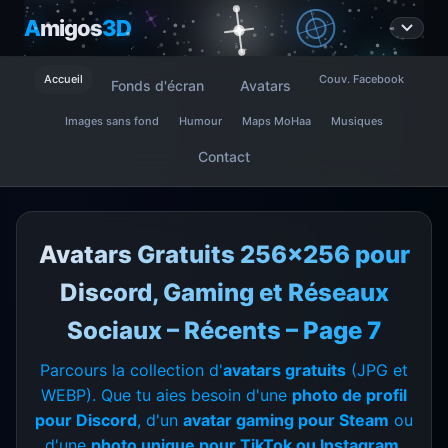
A
migos
3D
Accueil
Couv. Facebook
Fonds d'écran
Avatars
Images sans fond
Humour
Maps MoHaa
Musiques
Contact
Avatars Gratuits 256x256 pour
Discord, Gaming et Réseaux
Sociaux – Récents – Page 7
Parcours la collection d'
avatars gratuits
(JPG et
WEBP). Que tu aies besoin d'une
photo de profil
pour Discord
, d'un
avatar gaming pour Steam
ou
d'une
photo unique pour TikTok ou Instagram
,