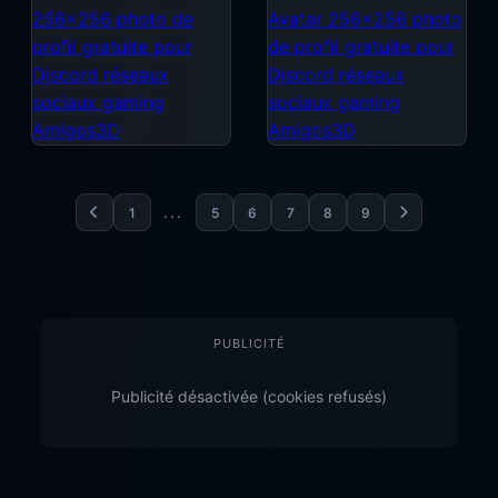
...
1
5
6
7
8
9
PUBLICITÉ
Publicité désactivée (cookies refusés)