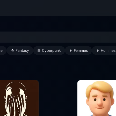
ne
🧙 Fantasy
🤖 Cyberpunk
👩 Femmes
👨 Hommes