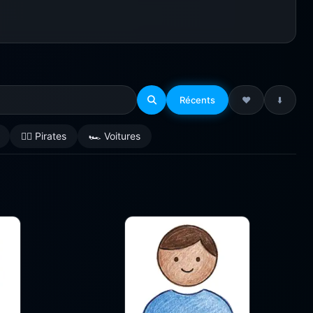
Récents
❤️
⬇️
🏴‍☠️ Pirates
🏎️ Voitures