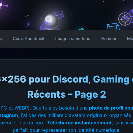
s
Couv. Facebook
Images sans fond
Humour
Ma
6x256 pour Discord, Gaming 
Récents – Page 2
PG et WEBP). Que tu aies besoin d'une
photo de profil po
nstagram
, j'ai des des milliers d'avatars originaux organisé
tures
et plus encore.
Télécharge instantanément
, sans in
parfait pour représenter ton identité numérique.