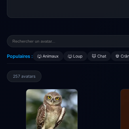
Populaires :
🐺 Animaux
🐺 Loup
🐱 Chat
💀 Crâ
257 avatars