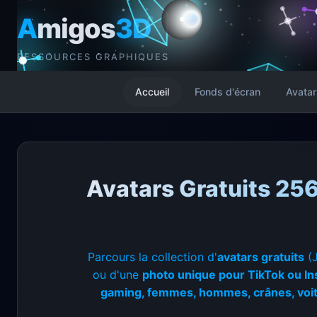
A
migos
3D
RESSOURCES GRAPHIQUES
Accueil
Fonds d'écran
Avatar
Avatars Gratuits 25
Parcours la collection d'
avatars gratuits
(J
ou d'une
photo unique pour TikTok ou I
gaming, femmes, hommes, crânes, voi