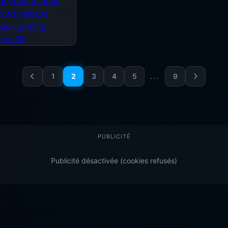
1
2
3
4
5
...
9
PUBLICITÉ
Publicité désactivée (cookies refusés)