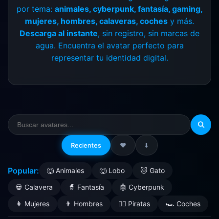
por tema:
animales, cyberpunk, fantasía, gaming,
mujeres, hombres, calaveras, coches
y más.
Descarga al instante
, sin registro, sin marcas de
agua. Encuentra el avatar perfecto para
representar tu identidad digital.
Recientes
❤️
⬇️
Popular:
🐺 Animales
🐺 Lobo
🐱 Gato
💀 Calavera
🧙 Fantasía
🤖 Cyberpunk
👩 Mujeres
👨 Hombres
🏴‍☠️ Piratas
🏎️ Coches