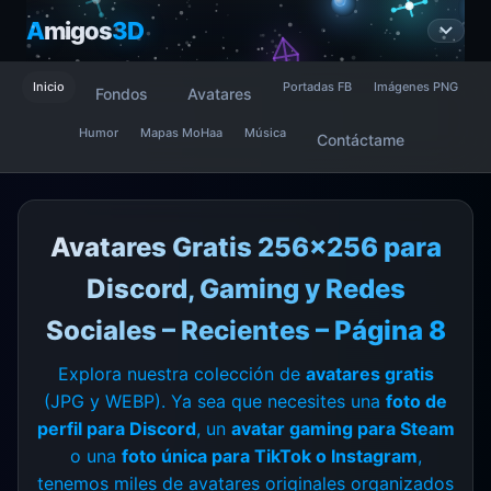
A
migos
3D
Inicio
Portadas FB
Imágenes PNG
Fondos
Avatares
Humor
Mapas MoHaa
Música
Contáctame
Avatares Gratis 256x256 para
Discord, Gaming y Redes
Sociales – Recientes – Página 8
Explora nuestra colección de
avatares gratis
(JPG y WEBP). Ya sea que necesites una
foto de
perfil para Discord
, un
avatar gaming para Steam
o una
foto única para TikTok o Instagram
,
tenemos miles de avatares originales organizados