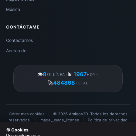
Música
CONTÁCTAME
Contactarnos
Acerca de
👁️
8
•
📊
1967
•
EN LÍNEA
HOY
🚀
484868
TOTAL
Gérer mes cookies
|
© 2026 Amigos3D. Todos los derechos
reservados.
|
Image_usage_license
|
Política de privacidad
|
Administración
🍪 Cookies
Uso cookies para