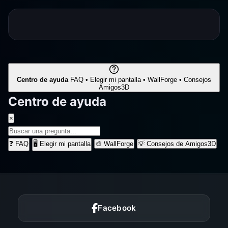
Centro de ayuda
FAQ • Elegir mi pantalla • WallForge • Consejos
Amigos3D
Centro de ayuda
×
❓
FAQ
🖥️
Elegir mi pantalla
🎨
WallForge
💡
Consejos de Amigos3D
Facebook