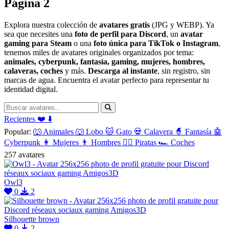
Página 2
Explora nuestra colección de
avatares gratis
(JPG y WEBP). Ya
sea que necesites una
foto de perfil para Discord
, un
avatar
gaming para Steam
o una
foto única para TikTok o Instagram
,
tenemos miles de avatares originales organizados por tema:
animales, cyberpunk, fantasía, gaming, mujeres, hombres,
calaveras, coches
y más.
Descarga al instante
, sin registro, sin
marcas de agua. Encuentra el avatar perfecto para representar tu
identidad digital.
Recientes
❤️
⬇️
Popular:
🐺 Animales
🐺 Lobo
🐱 Gato
💀 Calavera
🧙 Fantasía
🤖
Cyberpunk
👩 Mujeres
👨 Hombres
🏴‍☠️ Piratas
🏎️ Coches
257 avatares
Owl3
0
2
Silhouette brown
0
2