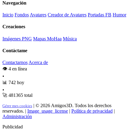
Navegación
Inicio
Fondos
Avatares
Creador de Avatares
Portadas FB
Humor
Creaciones
Imágenes PNG
Mapas MoHaa
Música
Contáctame
Contactarnos
Acerca de
👁️
4
en línea
•
📊
742
hoy
•
🚀
481365
total
|
© 2026 Amigos3D. Todos los derechos
Gérer mes cookies
reservados.
|
Image_usage_license
|
Política de privacidad
|
Administración
Publicidad