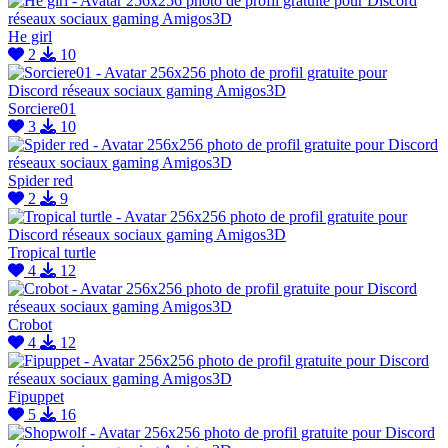
He girl
2
10
Sorciere01
3
10
Spider red
2
9
Tropical turtle
4
12
Crobot
4
12
Fipuppet
5
16