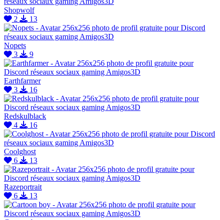
Shopwolf
2
13
Nopets
3
9
Earthfarmer
3
16
Redskulblack
4
16
Coolghost
6
13
Razeportrait
6
13