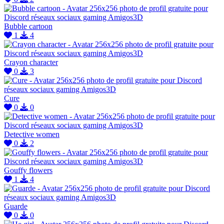
Bubble cartoon
1
4
Crayon character
0
3
Cure
0
0
Detective women
0
2
Gouffy flowers
1
4
Guarde
0
0