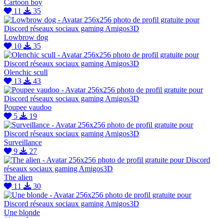
Cartoon boy
11
35
Lowbrow dog
10
35
Olenchic scull
13
43
Poupee vaudoo
5
19
Surveillance
9
27
The alien
11
30
Une blonde