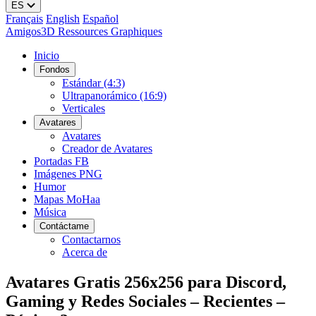
ES
Français
English
Español
A
migos
3D
Ressources Graphiques
Inicio
Fondos
Estándar (4:3)
Ultrapanorámico (16:9)
Verticales
Avatares
Avatares
Creador de Avatares
Portadas FB
Imágenes PNG
Humor
Mapas MoHaa
Música
Contáctame
Contactarnos
Acerca de
Avatares Gratis 256x256 para Discord,
Gaming y Redes Sociales – Recientes –