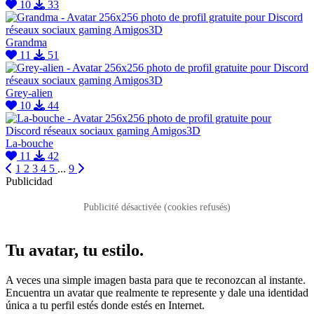
10
33
Grandma
11
51
Grey-alien
10
44
La-bouche
11
42
1
2
3
4
5
...
9
Publicidad
Publicité désactivée (cookies refusés)
Tu avatar, tu estilo.
A veces una simple imagen basta para que te reconozcan al instante.
Encuentra un avatar que realmente te represente y dale una identidad
única a tu perfil estés donde estés en Internet.