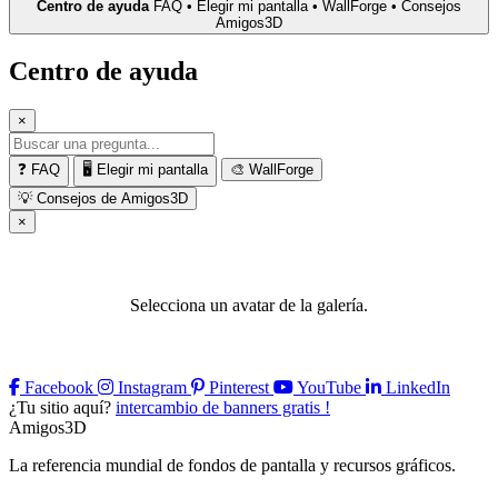
Centro de ayuda
FAQ • Elegir mi pantalla • WallForge • Consejos
Amigos3D
Centro de ayuda
×
❓
FAQ
🖥️
Elegir mi pantalla
🎨
WallForge
💡
Consejos de Amigos3D
×
Selecciona un avatar de la galería.
Facebook
Instagram
Pinterest
YouTube
LinkedIn
¿Tu sitio aquí?
intercambio de banners gratis !
A
migos
3D
La referencia mundial de fondos de pantalla y recursos gráficos.