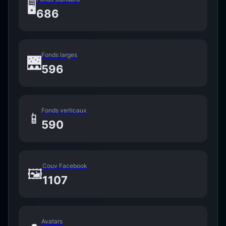
🖥️
686
Fonds larges
🌉
596
Fonds verticaux
📱
590
Couv Facebook
🖼️
1107
Avatars