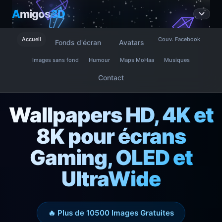
A
migos
3D
Accueil
Couv. Facebook
Fonds d'écran
Avatars
Images sans fond
Humour
Maps MoHaa
Musiques
Contact
Wallpapers HD, 4K et
8K pour écrans
Gaming, OLED et
UltraWide
🔥 Plus de 10500 Images Gratuites