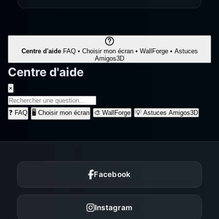
Centre d'aide
FAQ • Choisir mon écran • WallForge • Astuces
Amigos3D
Centre d'aide
×
❓
FAQ
🖥️
Choisir mon écran
🎨
WallForge
💡
Astuces Amigos3D
Facebook
Instagram