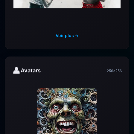
Voir plus →
👤
Avatars
256×256