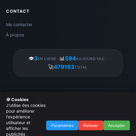
CONTACT
Me contacter
À propos
👁️
3
•
📊
594
•
EN LIGNE
AUJOURD'HUI
🚀
479163
TOTAL
Gérer mes cookies
|
© 2026 Amigos3D. Tous droits réservés.
🍪 Cookies
|
Licence d utilisation des images
|
Politique de
J'utilise des cookies
confidentialité
|
Administration
pour améliorer
l'expérience
utilisateur et
Paramètres
Refuser
Accepter
afficher les
publicités