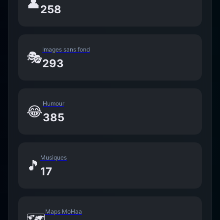
👤
258
Images sans fond
🎭
293
Humour
😂
385
Musiques
🎵
17
Maps MoHaa
🗺️