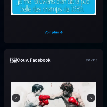
Voir plus →
🖼️
Couv. Facebook
851×315
‹
›